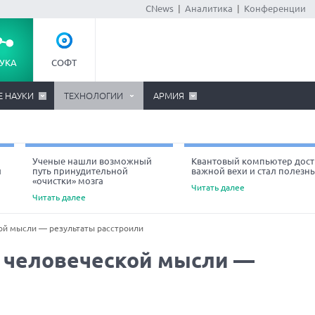
CNews
|
Аналитика
|
Конференции
УКА
СОФТ
Е НАУКИ
ТЕХНОЛОГИИ
АРМИЯ
Ученые нашли возможный
Квантовый компьютер дост
й
путь принудительной
важной вехи и стал полезн
«очистки» мозга
Читать далее
Читать далее
ой мысли — результаты расстроили
 человеческой мысли —