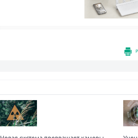
Р
Новая система превращает камеры
Учен