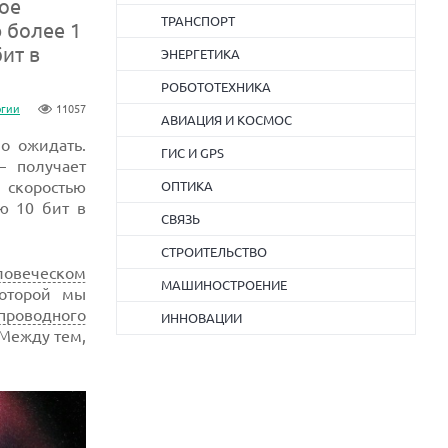
ое
ТРАНСПОРТ
 более 1
ит в
ЭНЕРГЕТИКА
РОБОТОТЕХНИКА
огии
11057
АВИАЦИЯ И КОСМОС
о ожидать.
ГИС И GPS
 получает
 скоростью
ОПТИКА
ю 10 бит в
СВЯЗЬ
СТРОИТЕЛЬСТВО
ловеческом
МАШИНОСТРОЕНИЕ
которой мы
проводного
ИННОВАЦИИ
 Между тем,