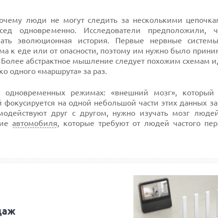
 почему люди не могут следить за несколькими цепочк
есед одновременно. Исследователи предположили, 
чать эволюционная история. Первые нервные систем
ма к еде или от опасности, поэтому им нужно было прини
я. Более абстрактное мышление следует похожим схемам и
о одного «маршрута» за раз.
х одновременных режимах: «внешний мозг», который
 фокусируется на одной небольшой части этих данных за
модействуют друг с другом, нужно изучать мозг люде
ние
автомобиля
, которые требуют от людей частого пе
даж