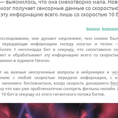
— выяснилось, что она смехотворно мала. Нов
мозг получает сенсорные данные со скоростью
 эту информацию всего лишь со скоростью 10 б
Биология
Биотехнол
 исследованию, они думают медленнее, чем можно был
в, передающая информацию между мозгом и телом —
олее 1 миллиарда бит в секунду, что сопоставимо со
ют и обрабатывают эту информацию всего со скорость
анном в журнале Neuron.
ает на важные неизученные вопросы в нейронауке и
че
нению с любой скоростью передачи информации, с 
 начинаем беспокоиться, когда скорость домашнего
бес
ому что нам уже проблематично смотреть фильмы онлайн.
10 бит в секунду из этого гигантского потока битов.