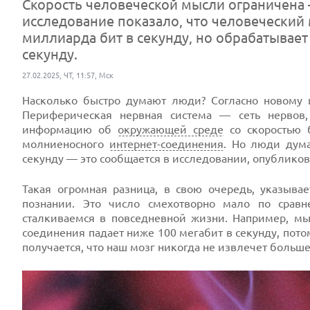
Скорость человеческой мысли ограничена 
исследование показало, что человеческий 
миллиарда бит в секунду, но обрабатывает
секунду.
27.02.2025, ЧТ, 11:57, Мск
Насколько быстро думают люди? Согласно новому
Периферическая нервная система — сеть нерво
информацию об
окружающей среде
со скоростью б
молниеносного
интернет-соединения
. Но люди дума
секунду — это сообщается в исследовании, опубликов
Такая огромная разница, в свою очередь, указыв
познании. Это число смехотворно мало по срав
сталкиваемся в повседневной жизни. Например, мы
соединения падает ниже 100 мегабит в секунду, пот
получается, что наш мозг никогда не извлечет больше 