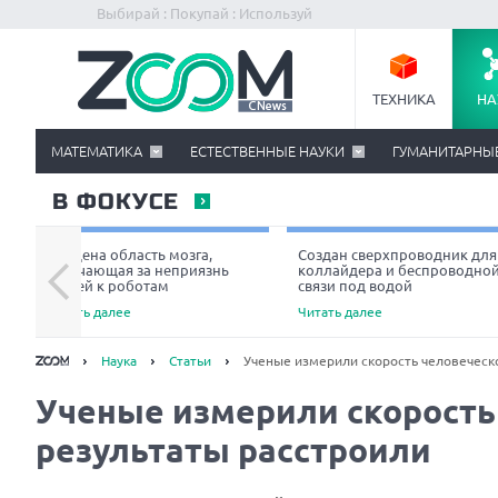
Выбирай : Покупай : Используй
ТЕХНИКА
НА
МАТЕМАТИКА
ЕСТЕСТВЕННЫЕ НАУКИ
ГУМАНИТАРНЫ
В ФОКУСЕ
Найдена область мозга,
Создан сверхпроводник для
отвечающая за неприязнь
коллайдера и беспроводно
людей к роботам
связи под водой
Читать далее
Читать далее
Наука
Статьи
Ученые измерили скорость человеческ
Ученые измерили скорость
результаты расстроили