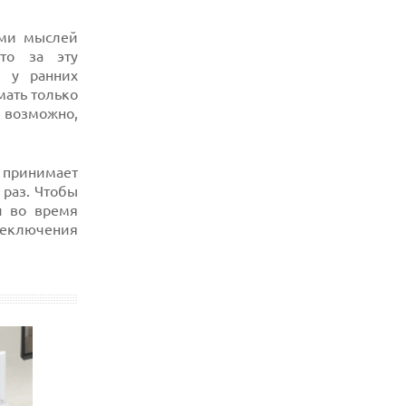
ами мыслей
что за эту
ы у ранних
мать только
, возможно,
 принимает
 раз. Чтобы
й во время
реключения