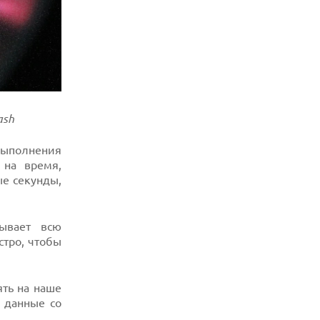
ash
выполнения
 на время,
ые секунды,
ывает всю
стро, чтобы
ять на наше
 данные со