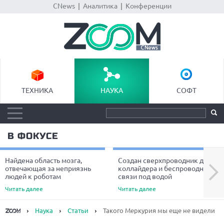
CNews
|
Аналитика
|
Конференции
ТЕХНИКА
НАУКА
СОФТ
В ФОКУСЕ
Найдена область мозга,
Создан сверхпроводник для
Next
отвечающая за неприязнь
коллайдера и беспроводной
людей к роботам
связи под водой
Читать далее
Читать далее
Наука
Статьи
Такого Меркурия мы еще не видели