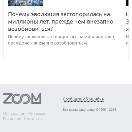
Почему эволюция застопорилась на
Н
миллионы лет, прежде чем внезапно
З
возобновиться?
ж
Почему эволюция застопорилась на миллионы лет,
Но
прежде чем внезапно возобновиться?
по
Обнаружены биологические часы-
В
Сообщить об ошибке
хронометр организма — когда они
э
Все права защищены ©1995 – 2026
выходят из строя, развитие человека
с
Об издании
Реклама
Вакансии
Контакты
останавливается
Вс
Ма
Обнаружены биологические часы-хронометр