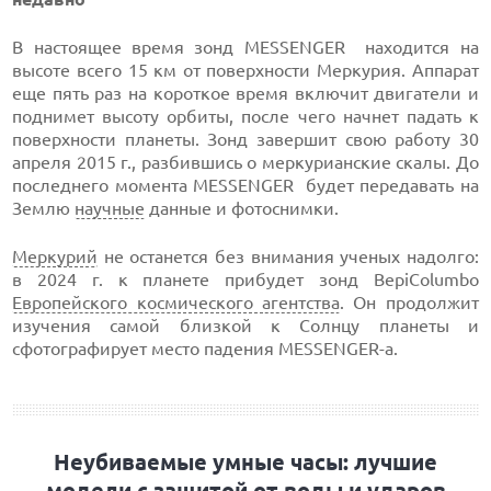
В настоящее время зонд MESSENGER находится на
высоте всего 15 км от поверхности Меркурия. Аппарат
еще пять раз на короткое время включит двигатели и
поднимет высоту орбиты, после чего начнет падать к
поверхности планеты. Зонд завершит свою работу 30
апреля 2015 г., разбившись о меркурианские скалы. До
последнего момента MESSENGER будет передавать на
Землю
научные
данные и фотоснимки.
Меркурий
не останется без внимания ученых надолго:
в 2024 г. к планете прибудет зонд BepiColumbo
Европейского космического агентства
. Он продолжит
изучения самой близкой к Солнцу планеты и
сфотографирует место падения MESSENGER-а.
Неубиваемые умные часы: лучшие
модели с защитой от воды и ударов