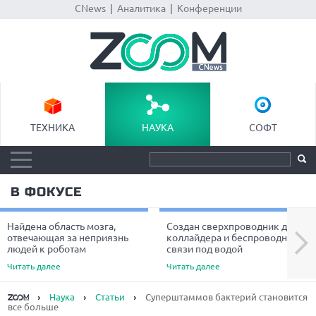
CNews
|
Аналитика
|
Конференции
ТЕХНИКА
НАУКА
СОФТ
В ФОКУСЕ
Найдена область мозга,
Создан сверхпроводник для
Next
отвечающая за неприязнь
коллайдера и беспроводной
людей к роботам
связи под водой
Читать далее
Читать далее
Наука
Статьи
Суперштаммов бактерий становится
все больше