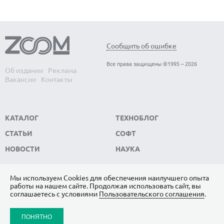
Обнаружены биологические часы-
В
Сообщить об ошибке
хронометр организма — когда они
э
Все права защищены ©1995 – 2026
выходят из строя, развитие человека
с
Об издании
Реклама
Вакансии
Контакты
останавливается
Вс
Ма
Обнаружены биологические часы-хронометр
ко
организма — когда они выходят из строя, развитие
КАТАЛОГ
ТЕХНОБЛОГ
человека останавливается
СТАТЬИ
СОФТ
НОВОСТИ
НАУКА
Мы используем Сookies для обеспечения наилучшего опыта
работы на нашем сайте. Продолжая использовать сайт, вы
ПОДПИШИТЕСЬ НА НАС
соглашаетесь с условиями
Пользовательского соглашения
.
ЯНДЕКС.ДЗЕН
ПОНЯТНО