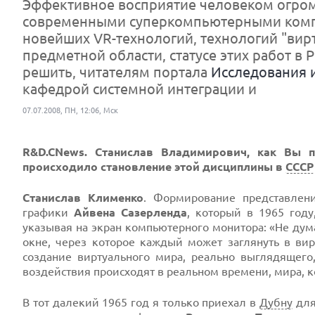
Эффективное восприятие человеком огро
современными суперкомпьютерными комп
новейших VR-технологий, технологий "вир
предметной области, статусе этих работ в 
решить, читателям портала
Исследования 
кафедрой системной интеграции и
07.07.2008, ПН, 12:06, Мск
R&D.CNews. Станислав Владимирович, как Вы 
происходило становление этой дисциплины в
СССР
Станислав Клименко
. Формирование представле
графики
Айвена Сазерленда
, который в 1965 году
указывая на экран компьютерного монитора: «Не дума
окне, через которое каждый может заглянуть в ви
создание виртуального мира, реально выглядящего
воздействия происходят в реальном времени, мира, 
В тот далекий 1965 год я только приехал в
Дубну
для