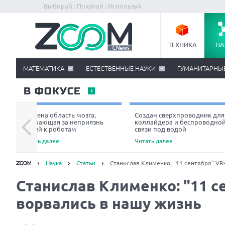
Выбирай : Покупай : Используй
ТЕХНИКА
НА
МАТЕМАТИКА
ЕСТЕСТВЕННЫЕ НАУКИ
ГУМАНИТАРНЫ
В ФОКУСЕ
Найдена область мозга,
Создан сверхпроводник для
отвечающая за неприязнь
коллайдера и беспроводно
людей к роботам
связи под водой
Читать далее
Читать далее
Наука
Статьи
Станислав Клименко: "11 сентября" VR
Станислав Клименко: "11 с
ворвались в нашу жизнь