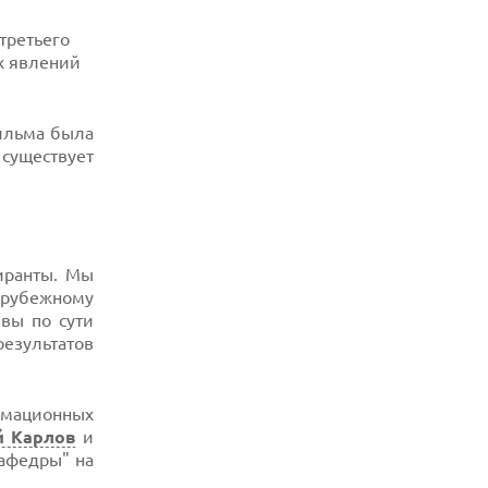
третьего
х явлений
фильма была
 существует
иранты. Мы
арубежному
вы по сути
езультатов
ормационных
й Карлов
и
афедры" на