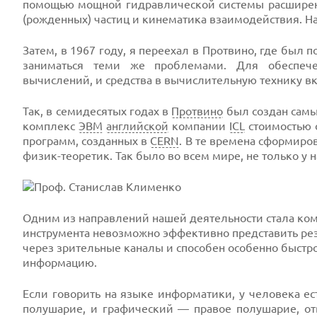
помощью мощной гидравлической системы расширен
(рожденных) частиц и кинематика взаимодействия. На
Затем, в 1967 году, я переехал в Протвино, где был
заниматься теми же проблемами. Для обеспеч
вычислений, и средства в вычислительную технику в
Так, в семидесятых годах в
Протвино
был создан сам
комплекс
ЭВМ
английской
компании
ICL
стоимостью 
программ, созданных в
CERN
. В те времена сформиро
физик-теоретик. Так было во всем мире, не только у н
Одним из направлений нашей деятельности стала комп
инструмента невозможно эффективно представить ре
через зрительные каналы и способен особенно быстр
информацию.
Если говорить на языке информатики, у человека ес
полушарие, и графический — правое полушарие, от