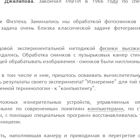
а Джелепова
. Закончил МФТИ в 1966 году по спец
ре Физтеха. Занимались мы обработкой фотоснимков 
 задача очень близка классической задаче фотограм
довой экспериментальной методикой
физики высоки
дались. Обработка снимков с пузырьковых камер сти
щей обрабатывать изображения - снимков были миллионы
, в том числе и мне, пришлось осваивать вычислительн
 результаты своего эксперимента? "Измерение" для той
енной терминологии - к "компьютингу".
ных измерительных устройств, управляемых опе
ными по современным понятиям
компьютерами
, по с
м, с помощью специальных программ восстанавливалась 
ы мишени.
ть, наполнявшая камеру и приводимая в перегретое с