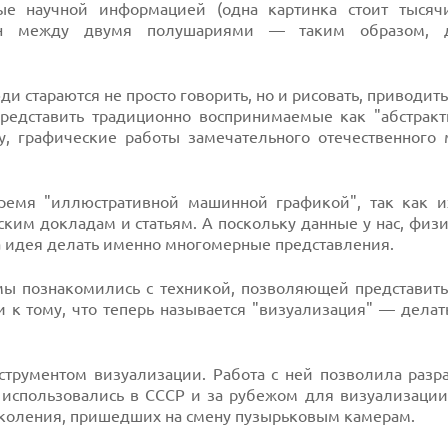
ые научной информацией (одна картинка стоит тысячи
н между двумя полушариями — таким образом, до
ди стараются не просто говорить, но и рисовать, приводит
редставить традиционно воспринимаемые как "абстракт
у, графические работы замечательного отечественного 
ремя "иллюстративной машинной графикой", так как и
м докладам и статьям. А поскольку данные у нас, физи
а идея делать именно многомерные представления.
мы познакомились с техникой, позволяющей представит
и к тому, что теперь называется "визуализация" — дел
струментом визуализации. Работа с ней позволила разр
 использовались в СССР и за рубежом для визуализации
околения, пришeдших на смену пузырьковым камерам.