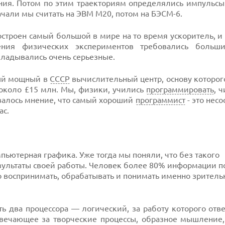
ия. Потом по этим траекториям определялись импульсы
чали мы считать на ЭВМ М20, потом на БЭСМ-6.
 построен самый большой в мире на то время ускоритель, 
ения физических экспериментов требовались больш
кладывались очень серьезные.
ый мощный в
СССР
вычислительный центр, основу которог
около £15 млн. Мы, физики, учились
программировать
, 
валось мнение, что самый хороший
программист
- это нес
ас.
ьютерная графика. Уже тогда мы поняли, что без такого
зультаты своей работы. Человек более 80% информации п
о воспринимать, обрабатывать и понимать именно зрител
ть два процессора — логический, за работу которого отв
вечающее за творческие процессы, образное мышление,