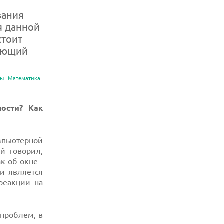
вания
я данной
стоит
ующий
мы
Математика
ости? Как
мпьютерной
й говорил,
к об окне -
и является
реакции на
проблем, в