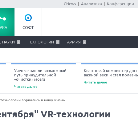
CNews
|
Аналитика
|
Конференции
УКА
СОФТ
Е НАУКИ
ТЕХНОЛОГИИ
АРМИЯ
Ученые нашли возможный
Квантовый компьютер дост
й
путь принудительной
важной вехи и стал полезн
«очистки» мозга
Читать далее
Читать далее
-технологии ворвались в нашу жизнь
ентября" VR-технологии