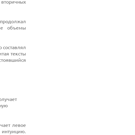
 вторичных
и продолжал
ие объемы
о составлял
читая тексты
остоявшийся
олучает
ьную
ечает левое
 интуицию.