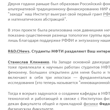
Двумя годами раньше был образован Российский фон
альтернативой традиционному финансированию НИР и
"захода" наш Институт выиграл свой первый грант
РФ
и математических абстракций".
В этом проекте была реализована моя давнишняя меч
показана существенная разница топологии группы вращ
лишь благодаря поддержке РФФИ и энтузиазму наши
R&D.CNews
. Студенты МФТИ разделяют Ваш интере
Станислав Клименко
. На Западе основной движуще
тоже привлекали к научным работам студентов МФТ
феномену. Большим открытием для меня было и то
включают в себя три ипостаси — фундаментальны
исследования (это теперь называется "инновационной
Тогда я всерьез задумался о создании кафедры в МФ
технологий и работающей в связке с Институтом ф
декан факультета общей и прикладной
физики
Федо
физическом факультете.