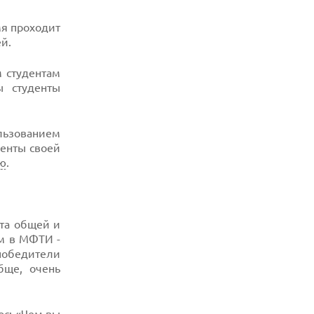
мя проходит
й.
 студентам
ы студенты
ользованием
енты своей
ию
.
ета общей и
м в МФТИ -
 победители
бще, очень