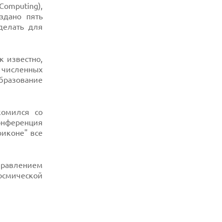
Computing),
здано пять
делать для
 известно,
а численных
образование
комился со
онференция
иконе" все
правлением
осмической