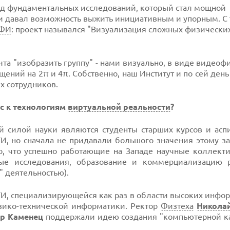
д фундаментальных исследований, который стал мощной
 давал возможность выжить инициативным и упорным. С 
ФИ
: проект назывался "Визуализация сложных физически
та "изобразить группу" - нами визуально, в виде видео
ений на 2π и 4π. Собственно, наш Институт и по сей день
х сотрудников.
с к технологиям
виртуальной реальности
?
й силой науки являются студенты старших курсов и асп
И, но сначала не придавали большого значения этому з
, что успешно работающие на Западе научные коллекти
е исследования, образование и коммерциализацию р
" деятельностью).
ТИ, специализирующейся как раз в области высоких инф
изико-технической информатики. Ректор
Физтеха
Никола
р Каменец
поддержали идею создания "компьютерной к