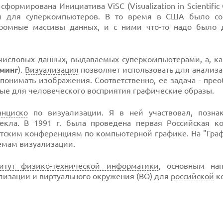
формирована Инициатива ViSC (Visualization in Scientific 
ии для суперкомпьютеров. В то время в США было со
громные массивы данных, и с ними что-то надо было 
исловых данных, выдаваемых суперкомпьютерами, а, как
минг
).
Визуализация
позволяет использовать для анализ
онимать изображения. Соответственно, ее задача - пре
ые для человеческого восприятия графические образы.
анциско
по визуализации. Я в ней участвовал, позна
лекла. В 1991 г. была проведена первая Российская к
тским конференциям по компьютерной графике. На "Граф
емам визуализации.
итут физико-технической информатики
, основным на
ализации и виртуального окружения (ВО) для
российской
к