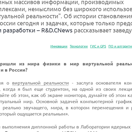
мных массивов информации, производимых
лексами, немыслимо без широкого использо
туальной реальности". Об истории становлени
России сегодня и задачах, которые только пред
и разработки – R&D.CNews
рассказывает завед
Инновации
Технологии
ГИС и GPS
ПО и алгорит
пришли из мира физики в мир виртуальной реальн
и в России?
ния о
виртуальной реальности
- заслуга основателя ко
, когда я был еще студентом, на одной из своих лекци
йте об этом, как об экране монитора, думайте об этом ка
ртуальный мир. Основной задачей компьютерной график
, реально звучащего, мира, в котором перемещения и 
который ощущается реальным».
 выполнения дипломной работы в Лаборатории ядерных 