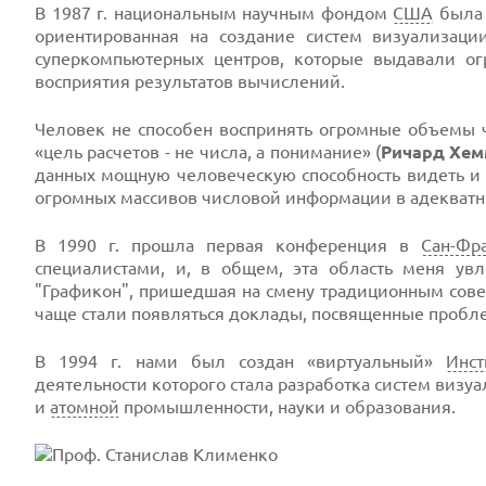
В 1987 г. национальным научным фондом
США
была с
ориентированная на создание систем визуализац
суперкомпьютерных центров, которые выдавали о
восприятия результатов вычислений.
Человек не способен воспринять огромные объемы ч
«цель расчетов - не числа, а понимание» (
Ричард Хем
данных мощную человеческую способность видеть и п
огромных массивов числовой информации в адекватн
В 1990 г. прошла первая конференция в
Сан-Фр
специалистами, и, в общем, эта область меня ув
"Графикон", пришедшая на смену традиционным сове
чаще стали появляться доклады, посвященные пробл
В 1994 г. нами был создан «виртуальный»
Инст
деятельности которого стала разработка систем визу
и
атомной
промышленности, науки и образования.