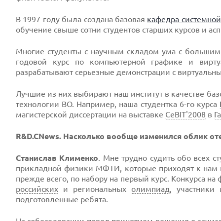
В 1997 году была создана базовая
кафедра системной
обучение свыше сотни студентов старших курсов и асп
Многие студенты с научным складом ума с большим
годовой курс по компьютерной графике и вирту
разрабатывают серьезные демонстрации с виртуальн
Лучшие из них выбирают наш институт в качестве ба
технологии ВО. Например, наша студентка 6-го курса
магистерской диссертации на выставке
CeBIT'2008
в
Г
R&D.CNews. Насколько вообще изменился облик оте
Станислав Клименко
. Мне трудно судить обо всех с
прикладной физики МФТИ, которые приходят к нам н
прежде всего, по набору на первый курс. Конкурса на
российских
и региональных
олимпиад
, участники
подготовленные ребята.