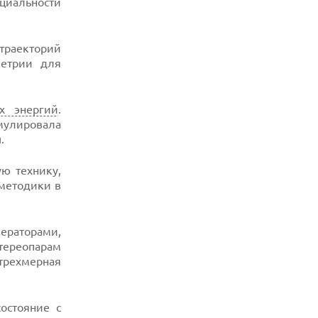
иальности
траекторий
метрии для
х энергий
.
мулировала
.
ую технику,
 методики в
раторами,
тереопарам
трехмерная
остояние с