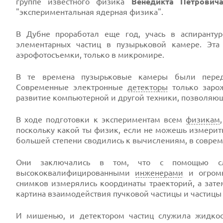
группе известного физика
Венедикта Петрович
"экспериментальная ядерная физика".
В Дубне проработал еще год, учась в аспиранту
элементарных частиц в пузырьковой камере. Эта
аэрофотосъемки, только в микромире.
В те времена пузырьковые камеры были пере
Современные электронные
детекторы
только зарож
развитие компьютерной и другой техники, позволяю
В ходе подготовки к экспериментам всем
физикам
поскольку какой ты физик, если не можешь измерить
большей степени сводились к вычислениям, в соврем
Они заключались в том, что с помощью слож
высококвалифицированными
инженерами
и огром
снимков измерялись координаты траекторий, а зате
картина взаимодействия пучковой частицы и частиц
И мишенью, и детектором частиц служила жидкос