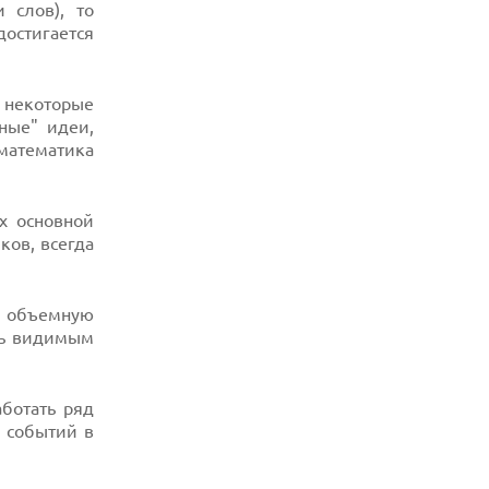
 слов), то
стигается
ь некоторые
ные" идеи,
математика
х основной
ков, всегда
ь объемную
ать видимым
аботать ряд
 событий в