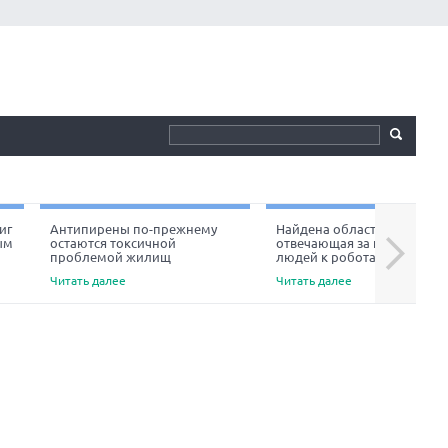
иг
Антипирены по-прежнему
Найдена область мозга,
ым
остаются токсичной
отвечающая за неприязнь
Next
проблемой жилищ
людей к роботам
Читать далее
Читать далее