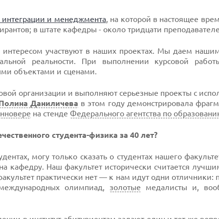
 интеграции и менеджмента
, на которой в настоящее вре
ирантов; в штате кафедры - около тридцати преподавателе
 интересом участвуют в наших проектах. Мы даем нашим
альной реальности. При выполнении курсовой работ
ыми объектами и сценами.
зовой организации и выполняют серьезные проекты с исп
Полина Даниличева
в этом году демонстрировала фрагм
анновере
на стенде
Федерального агентства по образован
чественного студента-физика за 40 лет?
тудентах, могу только сказать о студентах нашего факульт
а кафедру. Наш факультет исторически считается лучши
 факультет практически нет — к нам идут одни отличники:
 международных олимпиад,
золотые
медалисты и, воо