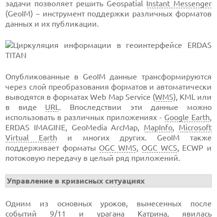
задачи позволяет решить Geospatial
Instant Messenger
(GeoIM) – инструмент поддержки различных форматов
данных и их публикации.
Опубликованные в GeoIM данные трансформируются
через слой преобразования форматов и автоматически
выводятся в форматах Web Map Service (
WMS
), KML или
в виде
URL
. Впоследствии эти данные можно
использовать в различных приложениях -
Google Earth
,
ERDAS IMAGINE, GeoMedia ArcMap,
MapInfo
,
Microsoft
Virtual Earth
и многих других. GeoIM также
поддерживает форматы
OGC WMS
,
OGC WCS
, ECWP и
потоковую передачу в целый ряд приложений.
Управление в кризисных ситуациях
Одним из основных уроков, вынесенных после
событий 9/11 и
урагана Катрина
, явилась