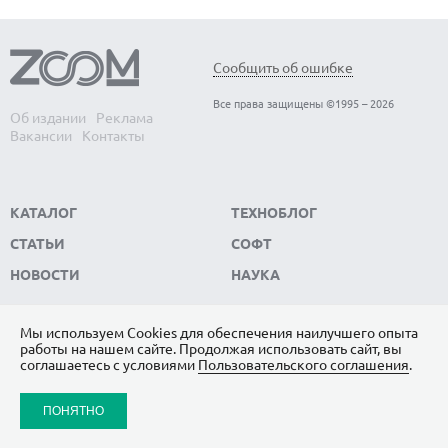
Сообщить об ошибке
Все права защищены ©1995 – 2026
Об издании
Реклама
Вакансии
Контакты
КАТАЛОГ
ТЕХНОБЛОГ
СТАТЬИ
СОФТ
НОВОСТИ
НАУКА
Мы используем Сookies для обеспечения наилучшего опыта
работы на нашем сайте. Продолжая использовать сайт, вы
ПОДПИШИТЕСЬ НА НАС
соглашаетесь с условиями
Пользовательского соглашения
.
ЯНДЕКС.ДЗЕН
ПОНЯТНО
ВКОНТАКТЕ