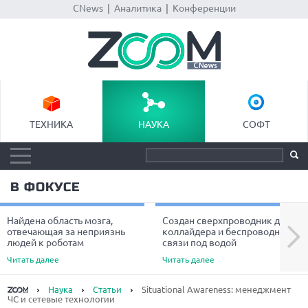
CNews
|
Аналитика
|
Конференции
ТЕХНИКА
НАУКА
СОФТ
В ФОКУСЕ
Найдена область мозга,
Создан сверхпроводник для
Next
отвечающая за неприязнь
коллайдера и беспроводной
людей к роботам
связи под водой
Читать далее
Читать далее
Наука
Статьи
Situational Awareness: менеджмент
ЧС и сетевые технологии