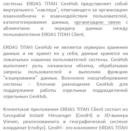
системы. ERDAS TITAN GeoHub представляет собой
виртуального "маклера", отвечающего за организацию
взаимообмена и взаимодействия пользователей,
каталогизирования данных,
организацию связи
с
абонентами и передачу данных между
пользователями ERDAS TITAN Client.
ERDAS TITAN GeoHub не является сервером хранения
данных и не хранит их у себя; данные хранятся на
локальным машинах пользователей системы. GeoHub
выполняет роль механизма обмена, обрабатывая
запросы пользователей и выполняя функцию
"кэширования" данных. Возможно масштабирование
системы – блочное размещение GeoHub для
поддержания работы отдельных подразделений
отдельным GeoHub.
Клиентское приложение ERDAS TITAN Client cостоит из
Geospatial Instant Messenger (GeoIM) и 3D-вьюера
Viewer, реализованного в географической системе
координат (глобус). GeoIM - это компонент ERDAS TITAN