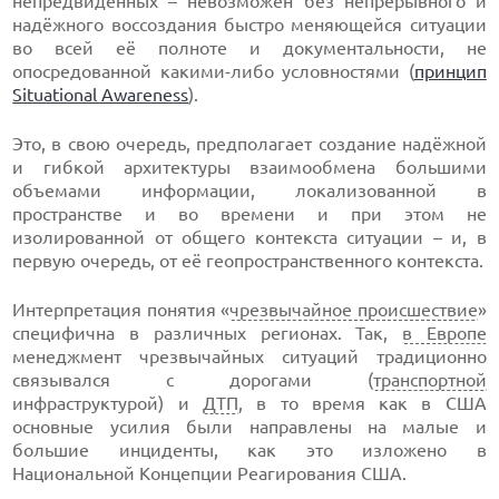
непредвиденных – невозможен без непрерывного и
надёжного воссоздания быстро меняющейся ситуации
во всей её полноте и документальности, не
опосредованной какими-либо условностями (
принцип
Situational Awareness
).
Это, в свою очередь, предполагает создание надёжной
и гибкой архитектуры взаимообмена большими
объемами информации, локализованной в
пространстве и во времени и при этом не
изолированной от общего контекста ситуации – и, в
первую очередь, от её геопространственного контекста.
Интерпретация понятия «
чрезвычайное происшествие
»
специфична в различных регионах. Так,
в Европе
менеджмент чрезвычайных ситуаций традиционно
связывался с дорогами (
транспортной
инфраструктурой) и
ДТП
, в то время как в США
основные усилия были направлены на малые и
большие инциденты, как это изложено в
Национальной Концепции Реагирования США.