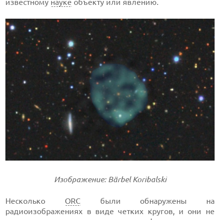
известному
науке
объекту или явлению.
Изображение: Bärbel Koribalski
Несколько
ORC
были обнаружены на
радиоизображениях в виде четких кругов, и они не