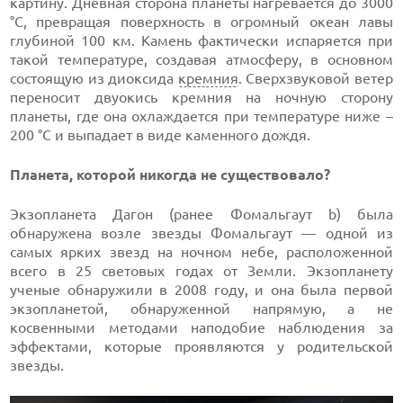
картину. Дневная сторона планеты нагревается до 3000
°C, превращая поверхность в огромный океан лавы
глубиной 100 км. Камень фактически испаряется при
такой температуре, создавая атмосферу, в основном
состоящую из диоксида
кремния
. Сверхзвуковой ветер
переносит двуокись кремния на ночную сторону
планеты, где она охлаждается при температуре ниже –
200 °C и выпадает в виде каменного дождя.
Планета, которой никогда не существовало?
Экзопланета Дагон (ранее Фомальгаут b) была
обнаружена возле звезды Фомальгаут — одной из
самых ярких звезд на ночном небе, расположенной
всего в 25 световых годах от Земли. Экзопланету
ученые обнаружили в 2008 году, и она была первой
экзопланетой, обнаруженной напрямую, а не
косвенными методами наподобие наблюдения за
эффектами, которые проявляются у родительской
звезды.