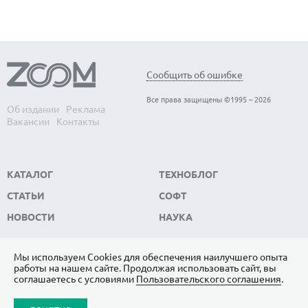
Обнаружены биологические часы-
В
Сообщить об ошибке
хронометр организма — когда они
э
Все права защищены ©1995 – 2026
выходят из строя, развитие человека
с
Об издании
Реклама
Вакансии
Контакты
останавливается
Вс
Ма
Обнаружены биологические часы-хронометр
ко
организма — когда они выходят из строя, развитие
КАТАЛОГ
ТЕХНОБЛОГ
человека останавливается
СТАТЬИ
СОФТ
НОВОСТИ
НАУКА
Мы используем Сookies для обеспечения наилучшего опыта
работы на нашем сайте. Продолжая использовать сайт, вы
ПОДПИШИТЕСЬ НА НАС
соглашаетесь с условиями
Пользовательского соглашения
.
ЯНДЕКС.ДЗЕН