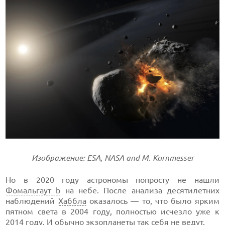
Изображение: ESA, NASA and M. Kornmesser
Но в 2020 году астрономы попросту не нашли
Фомальгаут b
на небе. После анализа десятилетних
наблюдений
Хаббла
оказалось — то, что было ярким
пятном света в 2004 году, полностью исчезло уже к
2014 году. И обычно
экзопланеты
так себя не ведут.