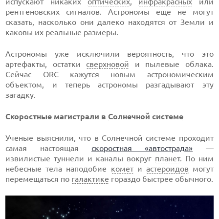
испускают никаких
оптических
,
инфракрасных
или
рентгеновских сигналов. Астрономы еще не могут
сказать, насколько они далеко находятся от Земли и
каковы их реальные размеры.
Астрономы уже исключили вероятность, что это
артефакты, остатки
сверхновой
и пылевые облака.
Сейчас ORC кажутся новым астрономическим
объектом, и теперь астрономы разгадывают эту
загадку.
Скоростные магистрали в
Солнечной системе
Ученые выяснили, что в Солнечной системе проходит
самая настоящая
скоростная «автострада»
—
извилистые туннели и каналы вокруг
планет
. По ним
небесные тела наподобие
комет
и
астероидов
могут
перемещаться по
галактике
гораздо быстрее обычного.