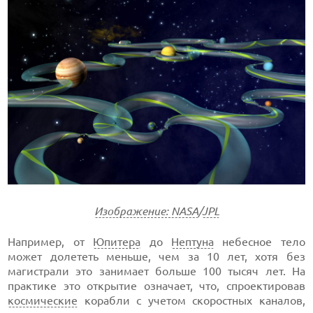
Изображение: NASA
/
JPL
Например, от
Юпитера
до
Нептуна
небесное тело
может долететь меньше, чем за 10 лет, хотя без
магистрали это занимает больше 100 тысяч лет. На
практике это открытие означает, что, спроектировав
космические
корабли с учетом скоростных каналов,