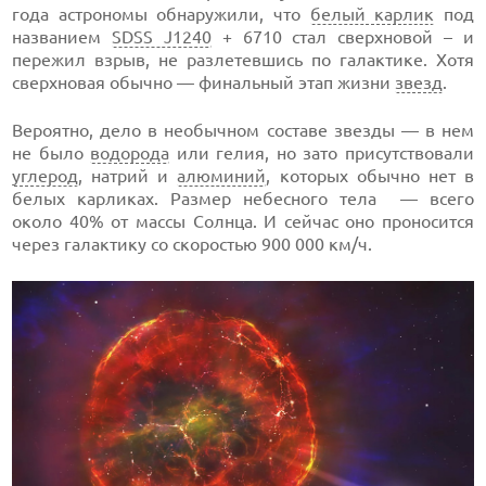
года астрономы обнаружили, что
белый карлик
под
названием
SDSS J1240
+ 6710 стал сверхновой – и
пережил взрыв, не разлетевшись по галактике. Хотя
сверхновая обычно — финальный этап жизни
звезд
.
Вероятно, дело в необычном составе звезды — в нем
не было
водорода
или гелия, но зато присутствовали
углерод
, натрий и
алюминий
, которых обычно нет в
белых карликах. Размер небесного тела — всего
около 40% от массы Солнца. И сейчас оно проносится
через галактику со скоростью 900 000 км/ч.