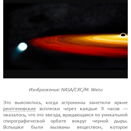
Изображение: NASA/CXC/M. Weiss
Это выяснилось, когда астрономы заметили яркие
рентгеновские
всплески через каждые 9 часов —
оказалось, что это звезда, вращающаяся по уникальной
спирографической орбите вокруг черной дыры.
Вспышки были вызваны веществом, которое