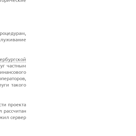
сторические
процедурам,
служивание
тербургской
луг частным
финансового
ператоров,
уги такого
сти проекта
л рассчитан
ужил сервер