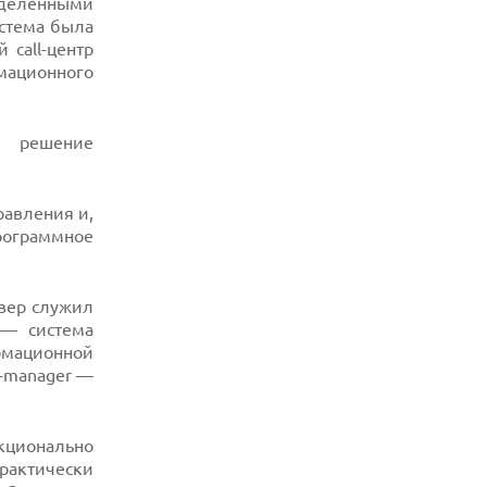
еделенными
истема была
 call-центр
мационного
 решение
равления и,
рограммное
рвер служил
 — система
рмационной
ll-manager —
кционально
рактически