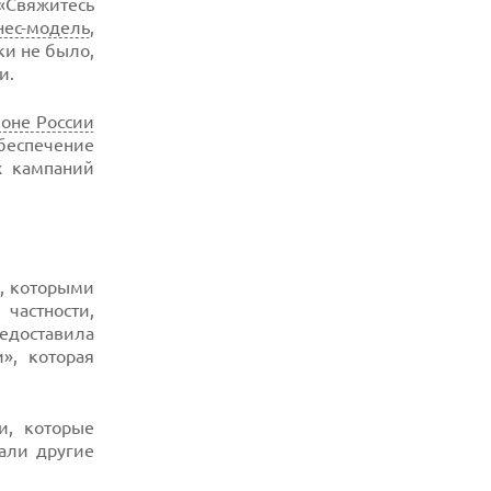
«Свяжитесь
нес-модель
,
ки не было,
и.
оне России
обеспечение
х кампаний
в, которыми
частности,
редоставила
», которая
и, которые
али другие