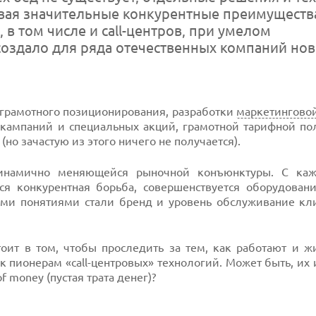
ая значительные конкурентные преимущества.
 том числе и call-центров, при умелом
 создало для ряда отечественных компаний но
 грамотного позиционирования, разработки
маркетингово
кампаний и специальных акций, грамотной тарифной пол
но зачастую из этого ничего не получается).
 динамично меняющейся рыночной конъюнктуры. С к
ся конкурентная борьба, совершенствуется оборудовани
ми понятиями стали бренд и уровень обслуживание кли
оит в том, чтобы проследить за тем, как работают и ж
к пионерам «call-центровых» технологий. Может быть, их
 money (пустая трата денег)?