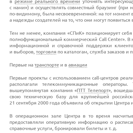
в
режиме реального времени
уточнять интересующ
с нами») и осуществлять совместный браузинг (при 
по-видимому, была несвоевременной: на тот момент 
а надежды создателей на то, что они могут появиться 
Тем не менее, компания «СПиК» позиционирует себя
полнофункциональный коммерческий Call Center». В 
информационной и справочной поддержки клиенто
и выборов,
торговля
по каталогам, служба заказов и п
Первые на
транспорте
и в
авиации
Первые проекты с использованием call-центров реал
располагали телекоммуникационные операторы. Т
вышеупомянутая компания «
ПТТ Телепорт
», вошедш
свою техническую базу для крупнейшей российск
21 сентября 2000 года объявила об открытии Центра и
В операционном зале Центра в то время насчиты
предоставляли оперативную информацию о расписа
справочные услуги, бронировали билеты и т. д.