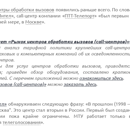
нтры обработки вызовов
появились раньше всего. По сло
Интел
», call-центр компании «
ПТТ-Телепорт
» «был первым
йней мере, в
Москве
».
ет «Рынок центров обработки вызовов (call-центров)»
анализ тарифной политики крупнейших call-центро
ховых и компьютерных компаний об их осведомленности 
ентров.
ы для услуг центров обработки вызовов, приводят
в; приведен обзор оборудования, составлено кратко
лей. С перечнем приложений можно
ознакомиться здесь
.
вов (call-центров)»
можно
заказать здесь
.
ел»
обнаруживаем следующую фразу: «В прошлом (1998
ква“. Это центр стал вторым в России. Первый был созда
ии пока крайне ограничены. МТУ работает только 
ля
телеголосования
».