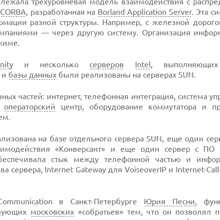
К лежала трехуровневая модель взаимодействия с распр
CORBA
, разработанная на
Borland Application Server
. Эта с
мации разной структуры. Например, с железной дорогой
компаниями — через другую систему. Организация инфор
жиме.
nity
и несколько
серверов
Intel
, выполняющих
и
базы данных
были реализованы на серверах SUN.
овных частей: интернет, телефонная интеграция, система уп
л
операторский
центр, оборудование коммутатора и п
ем.
лизована на базе отдельного сервера SUN, еще один се
аимодействия «Конверсант» и еще один сервер с ПО
обеспечивала стык между телефонной частью и инфо
ва сервера, Internet Gateway для VoiseoverIP и Internet-Ca
Communication в Санкт-Петербурге
Юрия Песни
, фун
ствующих
московских
«собратьев» тем, что он позволял п