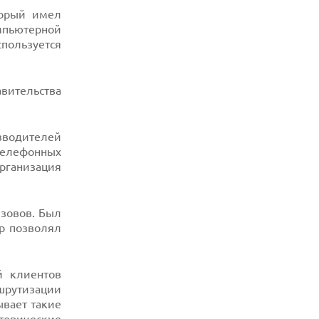
торый имел
мпьютерной
спользуется
вительства
зводителей
телефонных
организация
ызовов. Был
тр позволял
й клиентов
ршрутизации
ывает такие