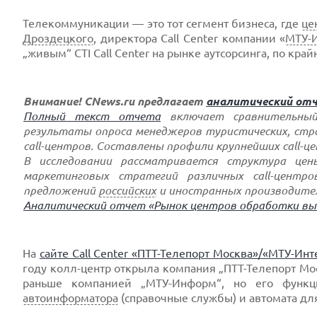
Телекоммуникации — это тот сегмент бизнеса, где
це
Дроздецкого
, директора Call Center компании «
МТУ-
„живым“ CTI Call Center на рынке аутсорсинга, по кра
Внимание! CNews.ru предлагает
аналитический отч
Полный текст отчета
включает сравнительный 
результаты опроса менеджеров туристических, стра
call-центров. Составлены профили крупнейших call-ц
В исследовании рассматривается структура цен
маркетинговых стратегий различных call-центро
предложений
российских
и иностранных производите
Аналитический отчет «Рынок центров обработки вызо
На
сайте Call Center «ПТТ-Телепорт Москва»/«МТУ-Инт
году колл-центр открыла компания „ПТТ-Телепорт Мос
раньше компанией „МТУ-Информ“, но его функц
автоинформатора
(справочные службы) и автомата д