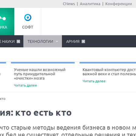
CNews
|
Аналитика
|
Конференции
УКА
СОФТ
Е НАУКИ
ТЕХНОЛОГИИ
АРМИЯ
Ученые нашли возможный
Квантовый компьютер дост
й
путь принудительной
важной вехи и стал полезн
«очистки» мозга
Читать далее
Читать далее
кто
я: кто есть кто
 что старые методы ведения бизнеса в новом 
сех бед не существует, отдельные решения и те