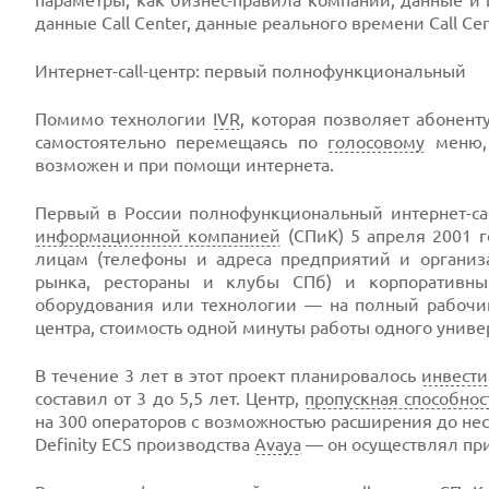
параметры, как бизнес-правила компании, данные и 
данные Call Center, данные реального времени Call Cen
Интернет-сall-центр: первый полнофункциональный
Помимо технологии
IVR
, которая позволяет абонен
самостоятельно перемещаясь по
голосовому
меню, 
возможен и при помощи интернета.
Первый в России полнофункциональный интернет-сa
информационной компанией
(СПиК) 5 апреля 2001 г
лицам (телефоны и адреса предприятий и организ
рынка, рестораны и клубы СПб) и корпоративны
оборудования или технологии — на полный рабочий
центра, стоимость одной минуты работы одного универ
В течение 3 лет в этот проект планировалось
инвести
составил от 3 до 5,5 лет. Центр,
пропускная способнос
на 300 операторов с возможностью расширения до н
Definity ECS производства
Avaya
— он осуществлял пр