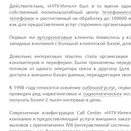
Действительно, «МТУ-Интел» был в то время од
собственный полномасштабный центр
телефонного
телефонии
и рассчитанный на обработку до 100000 вх
как для предоставления услуг сторонним организация
Первые же
аутсорсинговые
клиенты появились у ко
западных компаний с большой клиентской базой, для
Довольно интересным опытом стала организация 
компьютеров и периферии. Были применены передов
потоков от одного оператора связи к другому (для
доступа к внешним базам данных, переадресация зво
К 1998 году относится освоение
outbound-услуг
, серв
проведен ряд маркетинговых и
социологических
исс
получать более 2 тысяч интервью в день.
Современная конфигурация Call Center «МТУ-Интел
компании и предоставляющий услуги внешним заказч
вызовов с применением IVR (интерактивной системы 