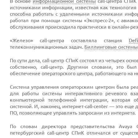
В основе
информационной системы
call-центра СПи
источниками информации, известная как технология
способна работать с удаленными источниками инфор
работал при помощи системы «Экспресс-2», с авиа
обслуживания происходила практически в онлайн-ре
«Железо» call-центра составляла станция
Defi
телекоммуникационных задач.
Биллинговые системы
По сути дела, call-центр СПиК состоял из четырех осн
собственно, call-центр. Другими словами, это бы
обеспечение операторского центра, работающего на н
Система управления операторским центром была реа
для работы системы интерактивного речевого вз
компьютерной телефонной интеграции, которая 
системой. И, наконец, интернет-сall-сenter — это еще д
ПО, позволяющее управлять запросами из интернета.
По словам директора представительства Avaya 
петербургский call-центр СПиК отличался от суще