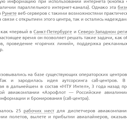
ую информацию при использовании интернета (кнопка 
наличии параллельного интернет-канала). Однако эта
биз
в
Рунете
веб-серверов с такими возможностями практичес
в связи с открытием этого центра, так и остались надеждам
 как «первый в
Санкт-Петербурге
и
Северо-Западном реги
настоящее время он позволяет решать такие задачи, как 
в, проведение «горячих линий», поддержка рекламны
р.
изовывались на базе существующих операторских центро
ак и зародилась идея аутсорсинга call-центров. В 
ая в дальнейшем в состав «МТУ Интел», 3 года назад п
ой авиакомпании «Аэрофлот — Российские авиалинии
нформации и бронирования (call-центра).
валось 25
рабочих мест
для диспетчеров авиакомпани
нии полетов, вылете и прибытии авиалайнеров, оказыв