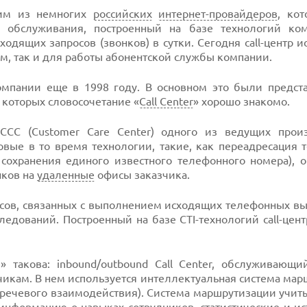
ним из немногих
российских
интернет-провайдеров
, ко
обслуживания, построенный на базе технологий ко
одящих запросов (звонков) в сутки. Сегодня call-центр и
м, так и для работы абонентской службы компании.
мпании еще в 1998 году. В основном это были предста
 которых словосочетание «
Call Center
» хорошо знакомо.
CCC (Customer Care Center) одного из ведущих прои
ые в то время технологии, такие, как переадресация 
 сохранения единого известного телефонного номера), 
нков на
удаленные
офисы заказчика.
исов, связанных с выполнением исходящих телефонных в
ледований. Построенный на базе CTI-технологий call-цен
» такова: inbound/outbound Call Center, обслуживающи
икам. В нем используется интеллектуальная система ма
речевого взаимодействия). Система маршрутизации учит