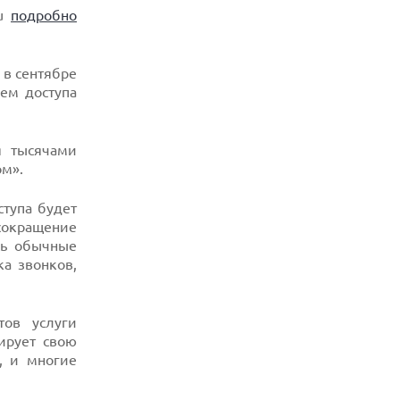
ru
подробно
 в сентябре
ем доступа
я тысячами
ом».
тупа будет
сокращение
сь обычные
а звонков,
тов услуги
ирует свою
, и многие