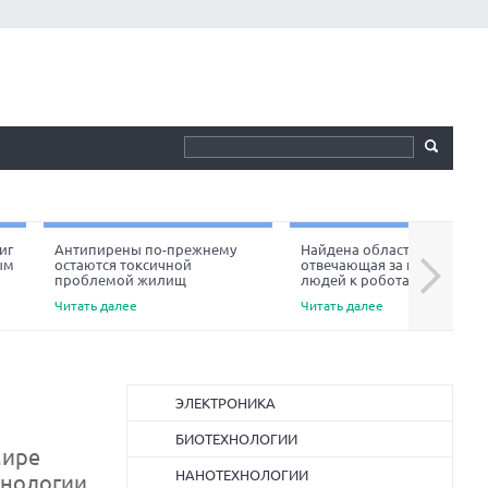
иг
Антипирены по-прежнему
Найдена область мозга,
ым
остаются токсичной
отвечающая за неприязнь
Next
проблемой жилищ
людей к роботам
Читать далее
Читать далее
ЭЛЕКТРОНИКА
БИОТЕХНОЛОГИИ
мире
НАНОТЕХНОЛОГИИ
хнологии