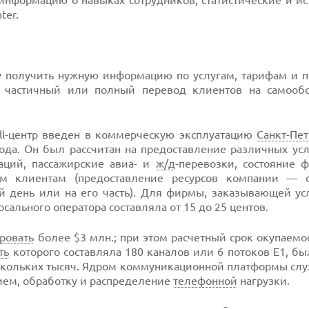
информацию о навыках сотрудников, статистические и и
ter.
ту получить нужную информацию по услугам, тарифам и 
частичный или полный перевод клиентов на самооб
ll-центр введен в коммерческую эксплуатацию
Санкт-Пе
ода. Он был рассчитан на предоставление различных ус
аций, пассажирские авиа- и
ж/д
-перевозки, состояние 
м клиентам (предоставление ресурсов компании — о
 день или на его часть). Для фирмы, заказывающей усл
сального оператора составляла от 15 до 25 центов.
ровать
более $3 млн.; при этом расчетный срок окупаемо
ть
которого составляла 180 каналов или 6 потоков E1, бы
ескольких тысяч. Ядром коммуникационной платформы сл
ием, обработку и распределение
телефонной
нагрузки.