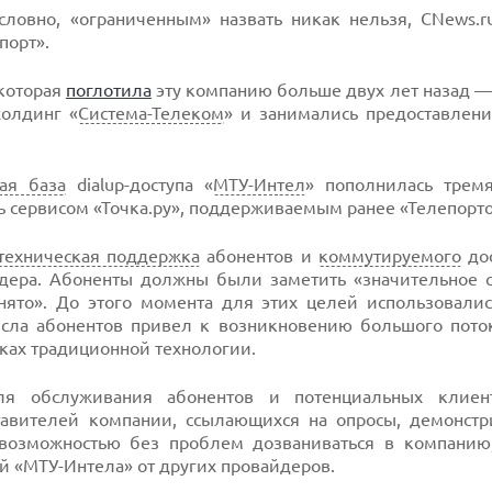
условно, «ограниченным» назвать никак нельзя, CNews.
порт».
 которая
поглотила
эту компанию больше двух лет назад —
холдинг «
Система-Телеком
» и занимались предоставлени
ая база
dialup-доступа «
МТУ-Интел
» пополнилась трем
ь сервисом «Точка.ру», поддерживаемым ранее «Телепорт
техническая поддержка
абонентов и
коммутируемого
дос
айдера. Абоненты должны были заметить «значительное 
анято». До этого момента для этих целей использовали
сла абонентов привел к возникновению большого поток
мках традиционной технологии.
для обслуживания абонентов и потенциальных клиен
авителей компании, ссылающихся на опросы, демонстр
 возможностью без проблем дозваниваться в компанию
ий «МТУ-Интела» от других провайдеров.