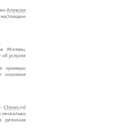
вам
Алексея
 настоящим
.
в Москвы,
об услугах
ся примеры
е описание
 —
CNews.
ru)
н несколько
в режимах