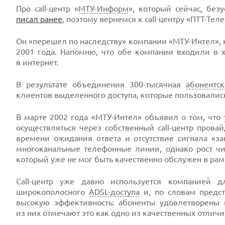
Про call-центр «
МТУ-Информ
», который сейчас, без
писал ранее
, поэтому вернемся к call-центру «ПТТ-Теле
Он «перешел по наследству» компании «МТУ-Интел»,
2001 года. Напомню, что обе компании входили в 
в интернет.
В результате объединения 300-тысячная
абонентск
клиентов выделенного доступа, которые пользовалис
В марте 2002 года «МТУ-Интел» объявил о том, что
осуществляться через собственный call-центр пров
времени ожидания ответа и отсутствие сигнала «з
многоканальные телефонные линии, однако рост чи
который уже не мог быть качественно обслужен в ра
Call-центр уже давно используется компанией 
широкополосного
ADSL-доступа
и, по словам предст
высокую эффективность: абоненты удовлетворены
из них отмечают это как одно из качественных отлич