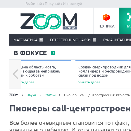
Выбирай : Покупай : Используй
ТЕХНИКА
НА
МАТЕМАТИКА
ЕСТЕСТВЕННЫЕ НАУКИ
ГУМАНИТАРНЫ
В ФОКУСЕ
Найдена область мозга,
Создан сверхпроводник для
отвечающая за неприязнь
коллайдера и беспроводно
людей к роботам
связи под водой
Читать далее
Читать далее
Наука
Статьи
Пионеры сall-центростроения: кто есть 
Пионеры сall-центростроени
Все более очевидным становится тот факт,
чреваты его гибелью. И хотя панацеи от в