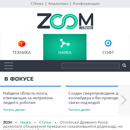
CNews
|
Аналитика
|
Конференции
ТЕХНИКА
НАУКА
СОФТ
В ФОКУСЕ
Найдена область мозга,
Создан сверхпроводник для
Next
отвечающая за неприязнь
коллайдера и беспроводной
людей к роботам
связи под водой
Читать далее
Читать далее
Наука
Статьи
Отголоски Древнего Рима:
археологи обнаружили прекрасно сохранившийся додекаэдр, но