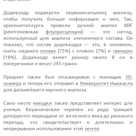
Додекаэдр подвергли первоначальному анализу,
чтобы получить больше информации о нем. Так,
археометаллурги провели ручной анализ XRF
(рентгеновская
флуоресценция
) — это метод,
используемый для анализа элементного состава. Он
показал, что состав додекаэдра — это, в основном,
смесь медного
сплава
(75%) с оловом (7%) и
свинцом
(18%). Додекаэдр имеет размер около 8 см в
поперечнике и весит 245 грамм
Предмет также был отсканирован с помощью
3D-
сканера
и теперь его отправят в
Университет Ньюкасла
для дальнейшего научного анализа.
Само место
находки
также представляет интерес для
ученых. Керамические черепки из ряда траншей
датируются периодами от железного века до римского
периода, что свидетельствует о длительном и
непрерывном использовании этой
земли
.