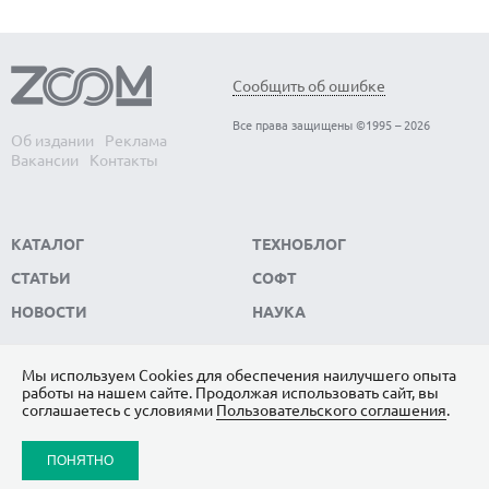
Сообщить об ошибке
Все права защищены ©1995 – 2026
Об издании
Реклама
Вакансии
Контакты
КАТАЛОГ
ТЕХНОБЛОГ
СТАТЬИ
СОФТ
НОВОСТИ
НАУКА
Мы используем Сookies для обеспечения наилучшего опыта
работы на нашем сайте. Продолжая использовать сайт, вы
ПОДПИШИТЕСЬ НА НАС
соглашаетесь с условиями
Пользовательского соглашения
.
ЯНДЕКС.ДЗЕН
ПОНЯТНО
ВКОНТАКТЕ