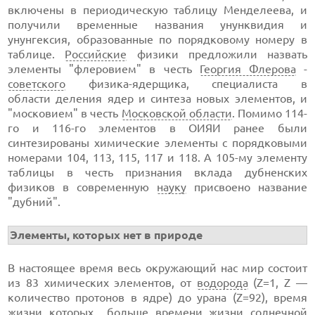
включены в периодическую таблицу Менделеева, и
получили временные названия унунквидия и
унунгексия, образованные по порядковому номеру в
таблице.
Российские
физики предложили назвать
элементы "флеровием" в честь
Георгия Флерова
-
советского
физика-ядерщика, специалиста в
области деления ядер и синтеза новых элементов, и
"московием" в честь
Московской области
. Помимо 114-
го и 116-го элементов в ОИЯИ ранее были
синтезированы химические элементы с порядковыми
номерами 104, 113, 115, 117 и 118. А 105-му элементу
таблицы в честь признания вклада дубненских
физиков в современную
науку
присвоено название
"дубний".
Элементы, которых нет в природе
В настоящее время весь окружающий нас мир состоит
из 83 химических элементов, от
водорода
(Z=1, Z —
количество протонов в ядре) до урана (Z=92), время
жизни которых больше времени жизни
солнечной