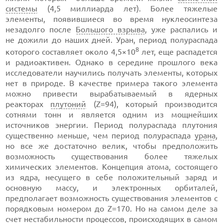
системы
(4,5 миллиарда лет). Более тяжелые
элементы, появившиеся во время нуклеосинтеза
незадолго после
Большого взрыва
, уже распались и
не дожили до наших дней. Уран, период полураспада
8
которого составляет около 4,5×10
лет, еще распадется
и радиоактивен. Однако в середине прошлого века
исследователи научились получать элементы, которых
нет в природе. В качестве примера такого элемента
можно привести вырабатываемый в ядерных
реакторах
плутоний
(Z=94), который производится
сотнями тонн и является одним из мощнейших
источников энергии. Период полураспада плутония
существенно меньше, чем период полураспада
урана
,
но все же достаточно велик, чтобы предположить
возможность существования более тяжелых
химических элементов. Концепция атома, состоящего
из ядра, несущего в себе положительный заряд и
основную массу, и электронных орбиталей,
предполагает возможность существования элементов с
порядковым номером до Z=170. Но на самом деле за
счет нестабильности процессов, происходящих в самом