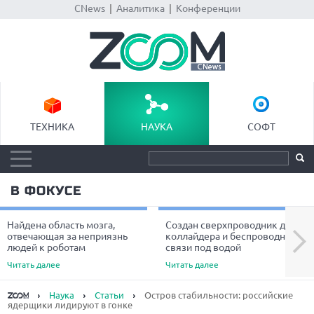
CNews
|
Аналитика
|
Конференции
ТЕХНИКА
НАУКА
СОФТ
В ФОКУСЕ
Найдена область мозга,
Создан сверхпроводник для
Next
отвечающая за неприязнь
коллайдера и беспроводной
людей к роботам
связи под водой
Читать далее
Читать далее
Наука
Статьи
Остров стабильности: российские
ядерщики лидируют в гонке