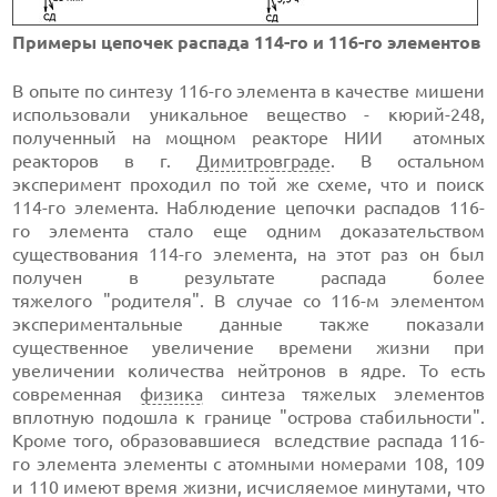
Примеры цепочек распада 114-го и 116-го элементов
В опыте по синтезу 116-го элемента в качестве мишени
использовали уникальное вещество - кюрий-248,
полученный на мощном реакторе НИИ атомных
реакторов в г.
Димитровграде
. В остальном
эксперимент проходил по той же схеме, что и поиск
114-го элемента. Наблюдение цепочки распадов 116-
го элемента стало еще одним доказательством
существования 114-го элемента, на этот раз он был
получен в результате распада более
тяжелого "родителя". В случае со 116-м элементом
экспериментальные данные также показали
существенное увеличение времени жизни при
увеличении количества нейтронов в ядре. То есть
современная
физика
синтеза тяжелых элементов
вплотную подошла к границе "острова стабильности".
Кроме того, образовавшиеся вследствие распада 116-
го элемента элементы с атомными номерами 108, 109
и 110 имеют время жизни, исчисляемое минутами, что