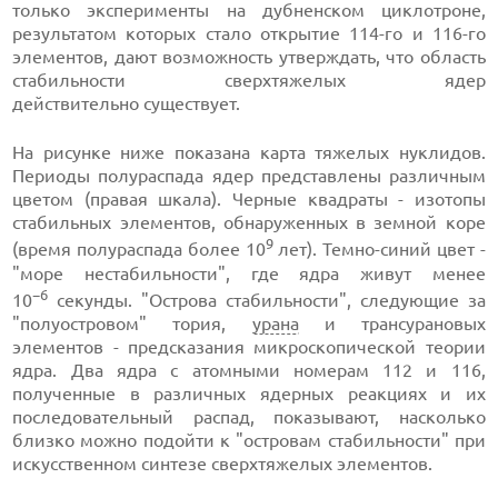
только эксперименты на дубненском циклотроне,
результатом которых стало открытие 114-го и 116-го
элементов, дают возможность утверждать, что область
стабильности сверхтяжелых ядер
действительно существует.
На рисунке ниже показана карта тяжелых нуклидов.
Периоды полураспада ядер представлены различным
цветом (правая шкала). Черные квадраты - изотопы
стабильных элементов, обнаруженных в земной коре
9
(время полураспада более 10
лет). Темно-синий цвет -
"море нестабильности", где ядра живут менее
−6
10
секунды. "Острова стабильности", следующие за
"полуостровом" тория,
урана
и трансурановых
элементов - предсказания микроскопической теории
ядра. Два ядра с атомными номерам 112 и 116,
полученные в различных ядерных реакциях и их
последовательный распад, показывают, насколько
близко можно подойти к "островам стабильности" при
искусственном синтезе сверхтяжелых элементов.