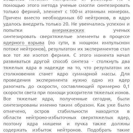
помощью этого метода ученые смогли синтезировать
только фермий, элемент с 100-м атомным номером.
Причем вместо необходимых 60 нейтронов, в ядро
удалось внедрить только 20. Не увенчались успехом и
попытки
американских
ученых
синтезировать сверхтяжелые элементы в процессе
ядерного взрыва
(по сути, в мощном импульсном
потоке нейтронов), результатом их экспериментов стал
все тот же изотоп фермия. С этого момента начал
развиваться другой способ синтеза - столкнуть два
тяжелых ядра в надежде на то, что результатом их
столкновения станет ядро суммарной массы. Для
проведения эксперимента нужно одно из ядер
разогнать до скорости, составляющей примерно 0,1
скорости света при помощи ускорителя тяжелых ионов.
Все тяжелые ядра, полученные сегодня, были
синтезированы именно таким образом. Как уже было
отмечено, остров стабильности находится в
области нейтроно-избыточных сверхтяжелых ядер,
поэтому ядра мишени и пучка также должны
содержать избыток нейтронов. Подобрать такие