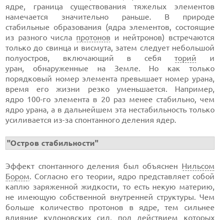
ядре, граница существования тяжелых элементов
намечается значительно раньше. В природе
стабильные образования (ядра элементов, состоящие
из разного числа
протонов
и нейтронов) встречаются
только до свинца и висмута, затем следует небольшой
полуостров, включающий в себя
торий
и
уран, обнаруженные на Земле. Но как только
порядковый номер элемента превышает номер урана,
время его жизни резко уменьшается. Например,
ядро 100-го элемента в 20 раз менее стабильно, чем
ядро урана, а в дальнейшем эта нестабильность только
усиливается из-за спонтанного деления ядер.
"Остров стабильности"
Эффект спонтанного деления был объяснен
Нильсом
Бором
. Согласно его теории, ядро представляет собой
каплю заряженной жидкости, то есть некую материю,
не имеющую собственной внутренней структуры. Чем
больше количество протонов в ядре, тем сильнее
влияние кулоновских сил, под действием которых