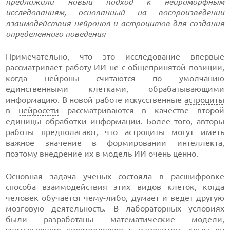
предложили новый подход к нейроморфным
исследованиям, основанный на воспроизведении
взаимодействия нейронов и астроцитов для создания
определенного поведения
Примечательно, что это исследование впервые
рассматривает работу
ИИ
не с общепринятой позиции,
когда нейроны считаются по умолчанию
единственными клетками, обрабатывающими
информацию. В новой работе искусственные
астроциты
в
нейросети
рассматриваются в качестве второй
единицы обработки информации. Более того, авторы
работы предполагают, что астроциты могут иметь
важное значение в формировании интеллекта,
поэтому внедрение их в модель ИИ очень ценно.
Основная задача ученых состояла в расшифровке
способа взаимодействия этих видов клеток, когда
человек обучается чему-либо, думает и ведет другую
мозговую деятельность. В лабораторных условиях
были разработаны математические модели,
учитывающие происходящее с астроцитом, когда он