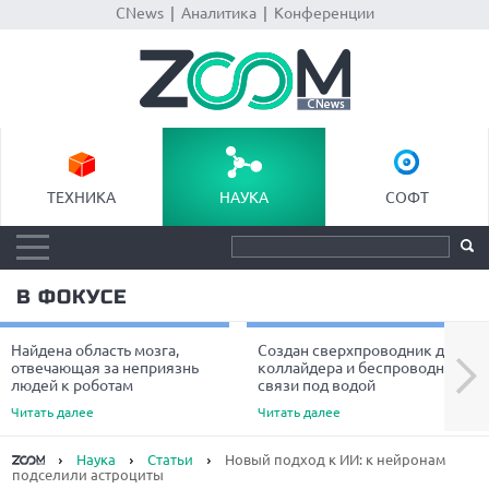
CNews
|
Аналитика
|
Конференции
ТЕХНИКА
НАУКА
СОФТ
В ФОКУСЕ
Найдена область мозга,
Создан сверхпроводник для
Next
отвечающая за неприязнь
коллайдера и беспроводной
людей к роботам
связи под водой
Читать далее
Читать далее
Наука
Статьи
Новый подход к ИИ: к нейронам
подселили астроциты