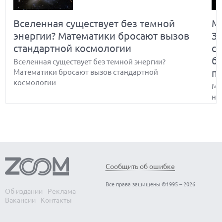
Вселенная существует без темной
Ма
энергии? Математики бросают вызов
З
стандартной космологии
с
б
Вселенная существует без темной энергии?
п
Математики бросают вызов стандартной
космологии
Ма
не
бр
Какие простейшие головоломки не
Сообщить об ошибке
может решить ИИ и почему
Все права защищены ©1995 – 2026
Об издании
Реклама
Какие простейшие головоломки не может решить
Вакансии
Контакты
ИИ и почему