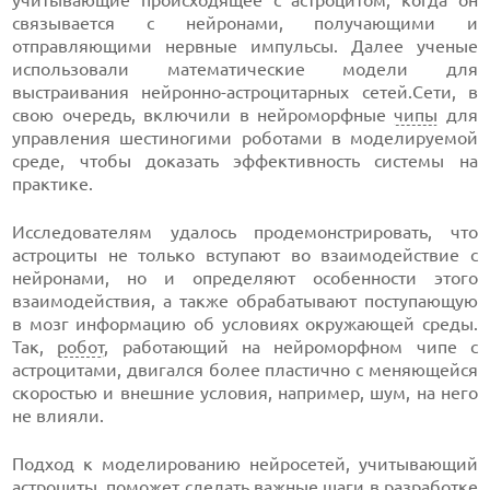
связывается с нейронами, получающими и
отправляющими нервные импульсы. Далее ученые
использовали математические модели для
выстраивания нейронно-астроцитарных сетей.Сети, в
свою очередь, включили в нейроморфные
чипы
для
управления шестиногими роботами в моделируемой
среде, чтобы доказать эффективность системы на
практике.
Исследователям удалось продемонстрировать, что
астроциты не только вступают во взаимодействие с
нейронами, но и определяют особенности этого
взаимодействия, а также обрабатывают поступающую
в мозг информацию об условиях окружающей среды.
Так,
робот
, работающий на нейроморфном чипе с
астроцитами, двигался более пластично с меняющейся
скоростью и внешние условия, например, шум, на него
не влияли.
Подход к моделированию нейросетей, учитывающий
астроциты, поможет сделать важные шаги в разработке