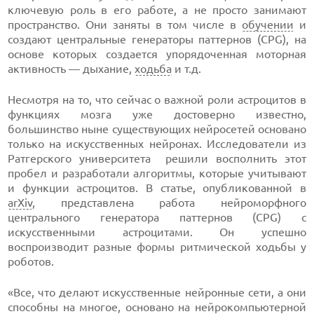
ключевую роль в его работе, а не просто занимают
пространство. Они заняты в том числе в
обучении
и
создают центральные генераторы паттернов (CPG), на
основе которых создается упорядоченная моторная
активность — дыхание,
ходьба
и т.д.
Несмотря на то, что сейчас о важной роли астроцитов в
функциях мозга уже достоверно известно,
большинство ныне существующих нейросетей основано
только на искусственных нейронах. Исследователи из
Ратгерского университета решили восполнить этот
пробел и разработали алгоритмы, которые учитывают
и функции астроцитов. В статье, опубликованной в
arXiv
, представлена работа нейроморфного
центрального генератора паттернов (CPG) с
искусственными астроцитами. Он успешно
воспроизводит разные формы ритмической ходьбы у
роботов.
«Все, что делают искусственные нейронные сети, а они
способны на многое, основано на нейрокомпьютерной