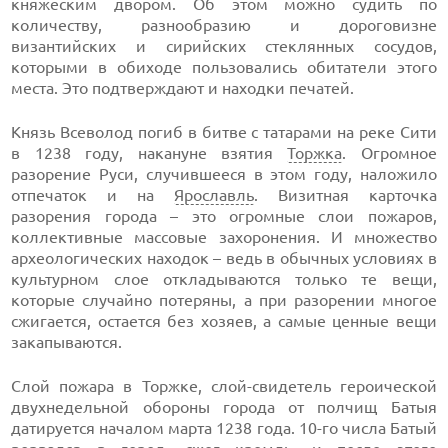
княжеским двором. Об этом можно судить по
количеству, разнообразию и дороговизне
византийских и сирийских стеклянных сосудов,
которыми в обиходе пользовались обитатели этого
места. Это подтверждают и находки печатей.
Князь Всеволод погиб в битве с татарами на реке Сити
в 1238 году, накануне взятия
Торжка
. Огромное
разорение Руси, случившееся в этом году, наложило
отпечаток и на
Ярославль
. Визитная карточка
разорения города – это огромные слои пожаров,
коллективные массовые захоронения. И множество
археологических находок – ведь в обычных условиях в
культурном слое откладываются только те вещи,
которые случайно потеряны, а при разорении многое
сжигается, остается без хозяев, а самые ценные вещи
закапываются.
Слой пожара в Торжке, слой-свидетель героической
двухнедельной обороны города от полчищ Батыя
датируется началом марта 1238 года. 10-го числа Батый