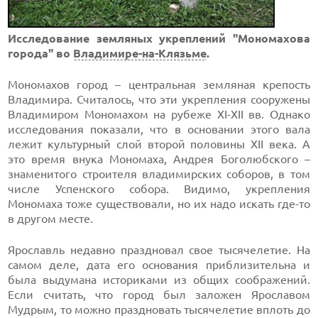
Исследование земляных укреплений "Мономахова
города" во
Владимире-на-Клязьме
.
Мономахов город – центральная земляная крепость
Владимира. Считалось, что эти укрепления сооружены
Владимиром Мономахом на рубеже XI-XII вв. Однако
исследования показали, что в основании этого вала
лежит культурный слой второй половины XII века. А
это время внука Мономаха, Андрея Боголюбского –
знаменитого строителя владимирских соборов, в том
числе Успенского собора. Видимо, укрепления
Мономаха тоже существовали, но их надо искать где-то
в другом месте.
Ярославль недавно праздновал свое тысячелетие. На
самом деле, дата его основания приблизительна и
была выдумана историками из общих соображений.
Если считать, что город был заложен Ярославом
Мудрым, то можно праздновать тысячелетие вплоть до