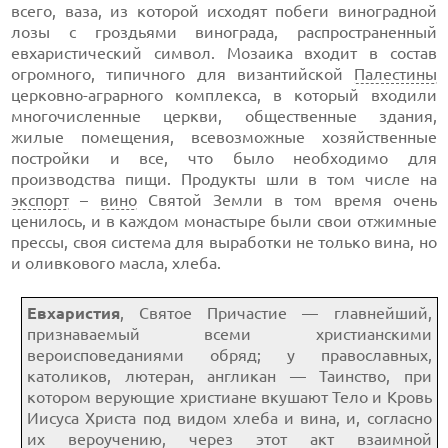
всего, ваза, из которой исходят побеги виноградной
лозы с гроздьями винограда, распространенный
евхаристический символ. Мозаика входит в состав
огромного, типичного для византийской
Палестины
церковно-аграрного комплекса, в который входили
многочисленные церкви, общественные здания,
жилые помещения, всевозможные хозяйственные
постройки и все, что было необходимо для
производства пищи. Продукты шли в том числе на
экспорт
–
вино
Святой Земли в том время очень
ценилось, и в каждом монастыре были свои отжимные
прессы, своя система для выработки не только вина, но
и оливкового масла, хлеба.
Евхаристия
, Святое Причастие — главнейший,
признаваемый всеми христианскими
вероисповеданиями обряд; у православных,
католиков, лютеран, англикан — Таинство, при
котором верующие христиане вкушают Тело и Кровь
Иисуса Христа под видом хлеба и вина, и, согласно
их вероучению, через этот акт взаимной