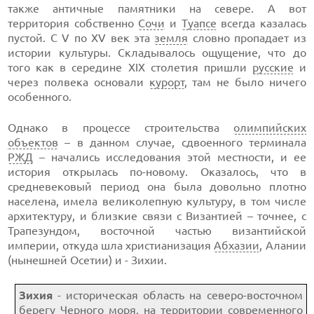
также античные памятники на севере. А вот
территория собственно
Сочи
и
Туапсе
всегда казалась
пустой. С V по XV век эта
земля
словно пропадает из
истории культуры. Складывалось ощущение, что до
того как в середине XIX столетия пришли
русские
и
через полвека основали
курорт
, там не было ничего
особенного.
Однако в процессе строительства
олимпийских
объектов
– в данном случае, сдвоенного терминала
РЖД
– начались исследования этой местности, и ее
история открылась по-новому. Оказалось, что в
средневековый период она была довольно плотно
населена, имела великолепную культуру, в том числе
архитектуру, и близкие связи с Византией – точнее, с
Трапезундом, восточной частью византийской
империи, откуда шла христианизация
Абхазии
, Алании
(нынешней Осетии) и - Зихии.
Зихия
- историческая область на северо-восточном
берегу
Черного моря
, на территории современного