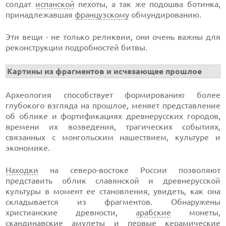
солдат
испанской
пехоты, а так же подошва ботинка,
принадлежавшая
французскому
обмундированию.
Эти вещи - не только реликвии, они очень важны для
реконструкции подробностей битвы.
Картины из фрагментов и исчезающее прошлое
Археология способствует формированию более
глубокого взгляда на прошлое, меняет представление
об облике и фортификациях древнерусских городов,
времени их возведения, трагических событиях,
связанных с монгольским нашествием, культуре и
экономике.
Находки
на северо-востоке России позволяют
представить облик славянской и древнерусской
культуры в момент ее становления, увидеть, как она
складывается из фрагментов. Обнаружены
христианские древности,
арабские
монеты,
скандинавские амулеты и первые керамические