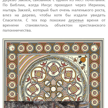
По Библии, когда Иисус проходил через Иерихон,
мытарь Закхей, который был очень маленького роста,
влез на дерево, чтобы хотя бы издали увидеть
Спасителя. С тех пор похожие
деревья
время от
времени становились объектом христианского
паломничества.