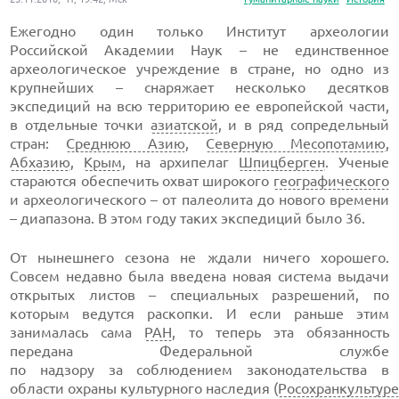
Ежегодно один только Институт археологии
Российской Академии Наук – не единственное
археологическое учреждение в стране, но одно из
крупнейших – снаряжает несколько десятков
экспедиций на всю территорию ее европейской части,
в отдельные точки
азиатской
, и в ряд сопредельный
стран:
Среднюю Азию
,
Северную Месопотамию
,
Абхазию
,
Крым
, на архипелаг
Шпицберген
. Ученые
стараются обеспечить охват широкого
географического
и археологического – от палеолита до нового времени
– диапазона. В этом году таких экспедиций было 36.
От нынешнего сезона не ждали ничего хорошего.
Совсем недавно была введена новая система выдачи
открытых листов – специальных разрешений, по
которым ведутся раскопки. И если раньше этим
занималась сама
РАН
, то теперь эта обязанность
передана Федеральной службе
по надзору за соблюдением законодательства в
области охраны культурного наследия (
Росохранкультур