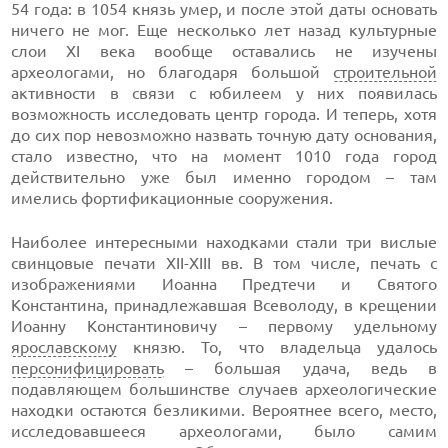
54 года: в 1054 князь умер, и после этой даты основать
ничего не мог. Еще несколько лет назад культурные
слои XI века вообще оставались не изучены
археологами, но благодаря большой
строительной
активности в связи с юбилеем у них появилась
возможность исследовать центр города. И теперь, хотя
до сих пор невозможно назвать точную дату основания,
стало известно, что на момент 1010 года город
действительно уже был именно городом – там
имелись фортификационные сооружения.
Наиболее интересными находками стали три вислые
свинцовые печати XII-XIII вв. В том числе, печать с
изображениями Иоанна Предтечи и Святого
Константина, принадлежавшая Всеволоду, в крещении
Иоанну Константиновичу – первому удельному
ярославскому
князю. То, что владельца удалось
персонифицировать
– большая удача, ведь в
подавляющем большинстве случаев археологические
находки остаются безликими. Вероятнее всего, место,
исследовавшееся археологами, было самим