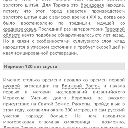
золотого шитья. Для Торжка это
брендовая
находка,
потому что этот город известен производством
золотого шитья еще с земских времен XIX в., когда оно
было восстановлено по традиции, идущей со
средневековья
. Последний раз на территории
Тверской
области
нечто подобное обнаруживалось сто лет назад.
Но в связи с особенностями культурного слоя клад
находится в ужасном состоянии и требует скорейшей и
квалифицированной реставрации.
Иерихон 120 лет спустя
Именно столько времени прошло со времен первой
русской
экспедиции на
Ближний Восток
и начала
первых в истории исследований византийского
Иерихона. Ученые долго боролись за русское
присутствие на Святой Земле. Раскопы, пройденные в
этом году, составили около 300 метров, но сам русский
участок гораздо больше. На нем находится
многовековая огромная смоковница – возможно,
Дерево Закхея, связанное с одним из мест почитания.