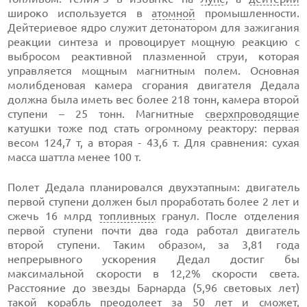
широко используется в
атомной
промышленности.
Дейтериевое ядро служит детонатором для зажигания
реакции синтеза и провоцирует мощную реакцию с
выбросом реактивной плазменной струи, которая
управляется мощным магнитным полем. Основная
молибденовая камера сгорания двигателя Дедала
должна была иметь вес более 218 тонн, камера второй
ступени – 25 тонн. Магнитные
сверхпроводящие
катушки тоже под стать огромному реактору: первая
весом 124,7 т, а вторая - 43,6 т. Для сравнения: сухая
масса шаттла менее 100 т.
Полет Дедала планировался двухэтапным: двигатель
первой ступени должен был проработать более 2 лет и
сжечь 16 млрд
топливных
гранул. После отделения
первой ступени почти два года работал двигатель
второй ступени. Таким образом, за 3,81 года
непрерывного ускорения Дедал достиг бы
максимальной скорости в 12,2% скорости света.
Расстояние до звезды Барнарда (5,96 световых лет)
такой корабль преодолеет за 50 лет и сможет,