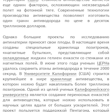
еще одним фактором, осложняющим межзвездный
полет на фотонной тяге. Современные технологии
производства антивещества позволяют изготовить
один грамм антиводорода по цене в десяток
триллионов долларов.
Однако большие проекты по исследованию
антиматерии приносят свои плоды. В настоящее время
созданы специальные хранилища позитронов,
«магнитные бутылки», представляющие собой
охлажденные
жидким гелием емкости со стенками из
магнитных полей. В июне этого года ученым
ЦЕРНа
удалось сохранить атомы антиводорода в течение 2000
секунд. В
Университете Калифорнии
(США) строится
крупнейшее в мире
хранилище
антивещества, в
котором можно будет накапливать более триллиона
позитронов. Одной из целей ученых
Калифорнийского
университета
является создание переносных емкостей
для антивещества, которые можно использовать в
научных целях вдали от больших ускорителей. Этот
проект пользуется поддержкой
Пентагона
, который