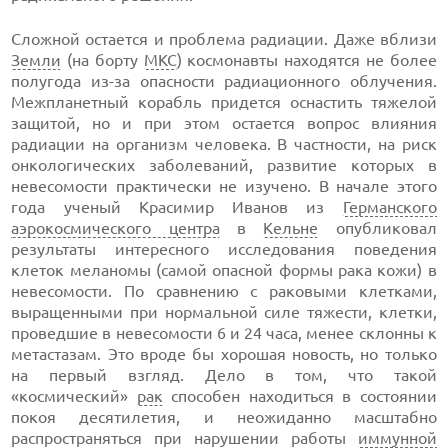
Сложной остается и проблема радиации. Даже вблизи
Земли
(на борту
МКС
) космонавты находятся не более
полугода из-за опасности радиационного облучения.
Межпланетный корабль придется оснастить тяжелой
защитой, но и при этом остается вопрос влияния
радиации на организм человека. В частности, на риск
онкологических заболеваний, развитие которых в
невесомости практически не изучено. В начале этого
года ученый Красимир Иванов из
Германского
аэрокосмического центра
в
Кельне
опубликовал
результаты интересного исследования поведения
клеток меланомы (самой опасной формы рака кожи) в
невесомости. По сравнению с раковыми клетками,
выращенными при нормальной силе тяжести, клетки,
проведшие в невесомости 6 и 24 часа, менее склонны к
метастазам. Это вроде бы хорошая новость, но только
на первый взгляд. Дело в том, что такой
«космический»
рак
способен находиться в состоянии
покоя десятилетия, и неожиданно масштабно
распространяться при нарушении работы
иммунной