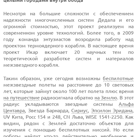
целыми городами внутри обода
Несмотря на большие сложности с обеспечением
надежности многочисленных систем Дедала и его
огромной стоимостью, этот проект реализуем на
современном уровне технологий. Более того, в 2009
году команда энтузиастов возродила работу над
проектом термоядерного корабля. В настоящее время
проект Икар включает 20 научных тем по
теоретической разработке систем и материалов
межзвездного корабля.
Таким образом, уже сегодня возможны
беспилотные
межзвездные полеты на расстояние до 10 световых
лет, которые займут около 100 лет полета плюс время
на путешествие
радиосигнала обратно
на Землю
. В этот
радиус укладываются звездные системы
Альфа
Центавра
, Звезда Барнарда,
Сириус
,
Эпсилон Эридана
,
UV Кита, Росс 154 и 248, CN Льва, WISE 1541-2250. Как
видим, рядом с Землей достаточно объектов для
изучения с помощью беспилотных миссий. Но если
роботы
найдут что-то действительно необычное и