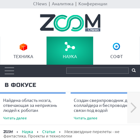
CNews
|
Аналитика
|
Конференции
ТЕХНИКА
НАУКА
СОФТ
В ФОКУСЕ
Найдена область мозга,
Создан сверхпроводник для
Next
отвечающая за неприязнь
коллайдера и беспроводной
людей к роботам
связи под водой
Читать далее
Читать далее
Наука
Статьи
Межзвездные перелеты - не
фантастика. Проекты и технологии