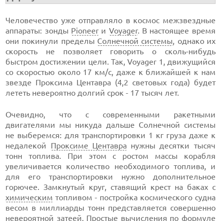
Человечество уже отправляло в космос межзвездные
аппараты: зонды
Pioneer
и
Voyager
. В настоящее время
они покинули пределы
Солнечной системы
, однако их
скорость не позволяет говорить о сколь-нибудь
быстром достижении цели. Так, Voyager 1, движущийся
со скоростью около 17 км/с, даже к ближайшей к нам
звезде Проксима Центавра (4,2 световых года) будет
лететь невероятно долгий срок - 17 тысяч лет.
Очевидно, что с современными ракетными
двигателями мы никуда дальше Солнечной системы
не выберемся: для транспортировки 1 кг груза даже к
недалекой
Проксиме Центавра
нужны десятки тысяч
тонн топлива. При этом с ростом массы корабля
увеличивается количество необходимого топлива, и
для его транспортировки нужно дополнительное
горючее. Замкнутый круг, ставящий крест на баках с
химическим
топливом - постройка космического судна
весом в миллиарды тонн представляется совершенно
невероятной затеей. Простые вычисления по формуле