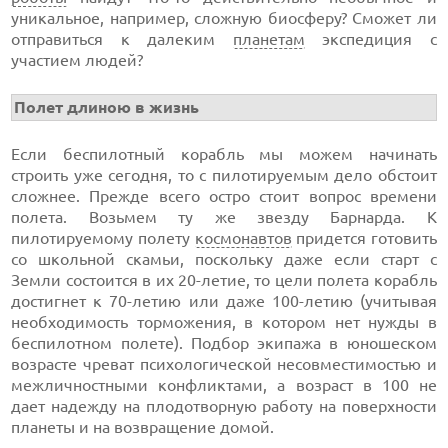
уникальное, например, сложную биосферу? Сможет ли
отправиться к далеким
планетам
экспедиция с
участием людей?
Полет длиною в жизнь
Если беспилотный корабль мы можем начинать
строить уже сегодня, то с пилотируемым дело обстоит
сложнее. Прежде всего остро стоит вопрос времени
полета. Возьмем ту же звезду Барнарда. К
пилотируемому полету
космонавтов
придется готовить
со школьной скамьи, поскольку даже если старт с
Земли состоится в их 20-летие, то цели полета корабль
достигнет к 70-летию или даже 100-летию (учитывая
необходимость торможения, в котором нет нужды в
беспилотном полете). Подбор экипажа в юношеском
возрасте чреват психологической несовместимостью и
межличностными конфликтами, а возраст в 100 не
дает надежду на плодотворную работу на поверхности
планеты и на возвращение домой.