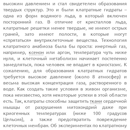
высоким давлением и стал свидетелем образования
твердых структур. Это и были клатратные гидраты –
одна из форм водяного льда, в который включен
посторонний газ. В отличие от кристаллов льда,
клатратные решетки менее твердые, не имеют острых
граней, зато имеют полости, в которые могут
«спрятаться» внутриклеточные вещества. Технология
клатратного анабиоза была бы проста: инертный газ,
например,
ксенон
или аргон, температура чуть ниже
нуля, и клеточный метаболизм начинает постепенно
замедляться, пока человек не впадает в криостазис. К
сожалению, для образования клатратных гидратов
требуется высокое давление (около 8 атмосфер) и
весьма высокая концентрация газа, растворенного в
воде. Как создать такие условия в живом организме,
пока неизвестно, хотя некоторые успехи в этой области
есть. Так, клатраты способны защитить
ткани
сердечной
мышцы от разрушения митохондрий даже при
криогенных температурах (ниже 100 градусов
Цельсия), а также предотвратить повреждение
клеточных мембран. Об экспериментах по клатратному