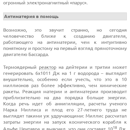
огромный электромагнитный «парус».
Антиматерия в помощь
Возможно, это звучит странно, но сегодня
человечество ближе к созданию двигателя,
работающего на антиматерии, чем к интуитивно
понятному и простому на первый взгляд прямоточному
двигателю Бассарда.
Термоядерный
реактор
на дейтерии и тритии может
генерировать 6х1011 Дж на 1 г водорода – выглядит
внушительно, особенно если учесть, что это в 10
миллионов раз более эффективно, чем химические
ракеты. Реакция материи и антиматерии производит
приблизительно на два порядка больше энергии.
Когда речь идет об аннигиляции, расчеты ученого
Марка Миллиса и плод его 27-летнего труда не
выглядят такими уж удручающими: Миллис рассчитал
затраты энергии на запуск космического корабля к
18
Альфе Центавра и выяснил, что они составят 10
Дж,