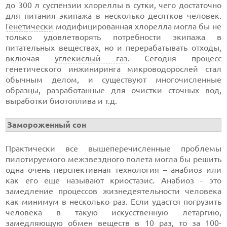
до 300 л суспензии хлореллы в сутки, чего достаточно
для питания экипажа в несколько десятков человек.
Генетически
модифицированная хлорелла могла бы не
только удовлетворять потребности экипажа в
питательных веществах, но и перерабатывать отходы,
включая
углекислый газ
. Сегодня процесс
генетического инжиниринга микроводорослей стал
обычным делом, и существуют многочисленные
образцы, разработанные для очистки сточных вод,
выработки биотоплива и т.д.
Замороженный сон
Практически все вышеперечисленные проблемы
пилотируемого межзвездного полета могла бы решить
одна очень перспективная технология – анабиоз или
как его еще называют криостазис. Анабиоз - это
замедление процессов жизнедеятельности человека
как минимум в несколько раз. Если удастся погрузить
человека в такую искусственную летаргию,
замедляющую обмен веществ в 10 раз, то за 100-