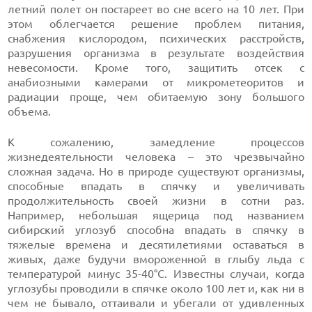
летний полет он постареет во сне всего на 10 лет. При
этом облегчается решение проблем питания,
снабжения кислородом, психических расстройств,
разрушения организма в результате воздействия
невесомости. Кроме того, защитить отсек с
анабиозными камерами от микрометеоритов и
радиации проще, чем обитаемую зону большого
объема.
К сожалению, замедление процессов
жизнедеятельности человека – это чрезвычайно
сложная задача. Но в природе существуют организмы,
способные впадать в спячку и увеличивать
продолжительность своей жизни в сотни раз.
Например, небольшая ящерица под названием
сибирский углозуб способна впадать в спячку в
тяжелые времена и десятилетиями оставаться в
живых, даже будучи вмороженной в глыбу льда с
температурой минус 35-40°С. Известны случаи, когда
углозубы проводили в спячке около 100 лет и, как ни в
чем не бывало, оттаивали и убегали от удивленных