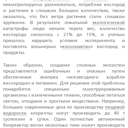
неконтролируемо размножаться, потребляя кислород
и растения в слишком больших количествах, также
оказалось, что без ветра растения стали слишком
хрупкими. В результате локальной
экологической
катастрофы люди начали терять вес, количество
кислорода снизилось с 21% до 15%, и ученым
пришлось нарушить условия эксперимента и
поставлять восьмерым «
космонавтам
» кислород и
продукты.
Таким образом, создание сложных экосистем
представляется ошибочным и опасным путем
обеспечения экипажа межзвездного корабля
кислородом и питанием. Для решения этой проблемы
понадобятся специально сконструированные
организмы с измененными генами, способные питаться
светом, отходами и простыми веществами. Например,
большие современные цеха по производству
пищевой
водоросли
хлореллы могут производить до 40 т
суспензии в сутки. Один полностью автономный
биореактор весом несколько тонн может производить