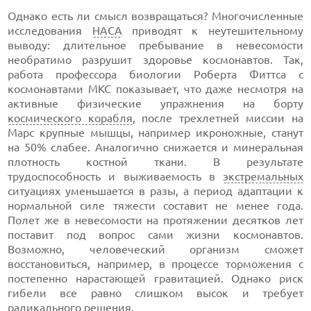
Однако есть ли смысл возвращаться? Многочисленные
исследования
НАСА
приводят к неутешительному
выводу: длительное пребывание в невесомости
необратимо разрушит здоровье космонавтов. Так,
работа профессора биологии Роберта Фиттса с
космонавтами МКС показывает, что даже несмотря на
активные физические упражнения на борту
космического корабля
, после трехлетней миссии на
Марс крупные мышцы, например икроножные, станут
на 50% слабее. Аналогично снижается и минеральная
плотность костной ткани. В результате
трудоспособность и выживаемость в
экстремальных
ситуациях уменьшается в разы, а период адаптации к
нормальной силе тяжести составит не менее года.
Полет же в невесомости на протяжении десятков лет
поставит под вопрос сами жизни космонавтов.
Возможно, человеческий организм сможет
восстановиться, например, в процессе торможения с
постепенно нарастающей гравитацией. Однако риск
гибели все равно слишком высок и требует
радикального решения.