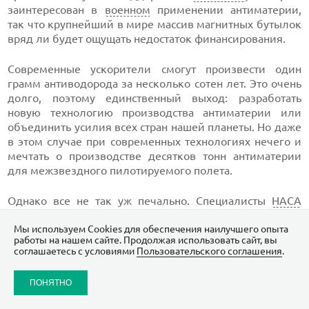
заинтересован в
военном
применении антиматерии,
так что крупнейший в мире массив магнитных бутылок
вряд ли будет ощущать недостаток финансирования.
Современные ускорители смогут произвести один
грамм антиводорода за несколько сотен лет. Это очень
долго, поэтому единственный выход: разработать
новую технологию производства антиматерии или
объединить усилия всех стран нашей планеты. Но даже
в этом случае при современных технологиях нечего и
мечтать о производстве десятков тонн антиматерии
для межзвездного пилотируемого полета.
Однако все не так уж печально. Специалисты
НАСА
разработали несколько проектов космических
Мы используем Сookies для обеспечения наилучшего опыта
аппаратов, которые могли бы отправиться в глубокий
работы на нашем сайте. Продолжая использовать сайт, вы
космос, имея всего один микрограмм антивещества. В
соглашаетесь с условиями
Пользовательского соглашения
.
НАСА полагают, что совершенствование оборудования
позволит производить антипротоны по цене примерно
ПОНЯТНО
5 млрд долл. за 1 грамм.