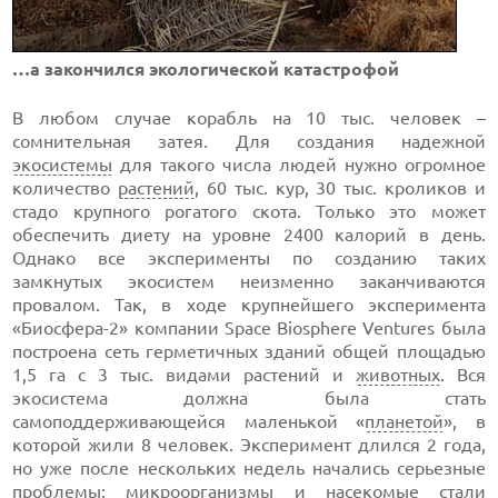
…а закончился экологической катастрофой
В любом случае корабль на 10 тыс. человек –
сомнительная затея. Для создания надежной
экосистемы
для такого числа людей нужно огромное
количество
растений
, 60 тыс. кур, 30 тыс. кроликов и
стадо крупного рогатого скота. Только это может
обеспечить диету на уровне 2400 калорий в день.
Однако все эксперименты по созданию таких
замкнутых экосистем неизменно заканчиваются
провалом. Так, в ходе крупнейшего эксперимента
«Биосфера-2» компании Space Biosphere Ventures была
построена сеть герметичных зданий общей площадью
1,5 га с 3 тыс. видами растений и
животных
. Вся
экосистема должна была стать
самоподдерживающейся маленькой «
планетой
», в
которой жили 8 человек. Эксперимент длился 2 года,
но уже после нескольких недель начались серьезные
проблемы:
микроорганизмы
и
насекомые
стали