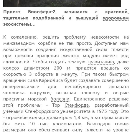
Проект Биосфера-2 начинался с красивой,
тщательно подобранной и пышущей
здоровьем
экосистемы…
К сожалению, решить проблему невесомости на
межзвездном корабле не так просто. Доступная нам
возможность создания искусственной силы тяжести
при помощи вращения жилого модуля имеет ряд
сложностей. Чтобы создать земную
гравитацию
, даже
колесо диаметром 200 м придется вращать со
скоростью 3 оборота в минуту. При таком быстром
вращении сила Кариолиса будет создавать совершенно
непереносимые для вестибулярного аппарата
человека нагрузки, вызывая тошноту и острые
приступы морской
болезни
. Единственное решение
этой проблемы - Тор
Стенфорда
, разработанный
учеными
Стенфордского университета в 1975 году. Это
- огромное кольцо диаметром 1,8 км, в котором могли
бы жить 10 тыс. космонавтов. Благодаря своим
размерам оно обеспечивает силу тяжести на уровне