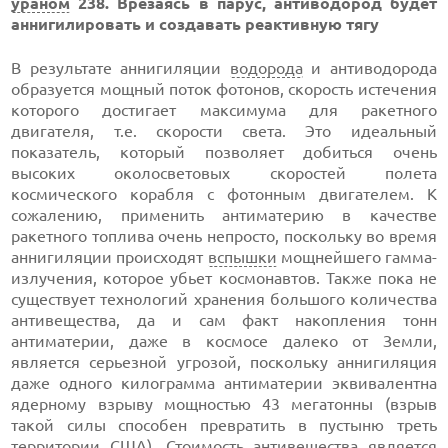
ураном
238. Врезаясь в парус, антиводород будет
аннигилировать и создавать реактивную тягу
В результате аннигиляции
водорода
и антиводорода
образуется мощный поток фотонов, скорость истечения
которого достигает максимума для ракетного
двигателя, т.е. скорости света. Это идеальный
показатель, который позволяет добиться очень
высоких околосветовых скоростей полета
космического корабля с фотонным двигателем. К
сожалению, применить антиматерию в качестве
ракетного топлива очень непросто, поскольку во время
аннигиляции происходят
вспышки
мощнейшего гамма-
излучения, которое убьет космонавтов. Также пока не
существует технологий хранения большого количества
антивещества, да и сам факт накопления тонн
антиматерии, даже в космосе далеко от Земли,
является серьезной угрозой, поскольку аннигиляция
даже одного килограмма антиматерии эквивалентна
ядерному взрыву мощностью 43 мегатонны (взрыв
такой силы способен превратить в пустыню треть
территории
США
). Стоимость антивещества является