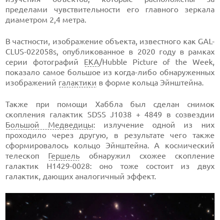
пределами чувствительности его главного зеркала
диаметром 2,4 метра.
В частности, изображение объекта, известного как GAL-
CLUS-022058s, опубликованное в 2020 году в рамках
серии фотографий
ЕКА
/Hubble Picture of the Week,
показало самое большое из когда-либо обнаруженных
изображений
галактики
в форме кольца Эйнштейна.
Также при помощи Хаббла был сделан снимок
скопления галактик SDSS J1038 + 4849 в созвездии
Большой Медведицы
: излучение одной из них
проходило через другую, в результате чего также
сформировалось кольцо Эйнштейна. А космический
телескоп
Гершель
обнаружил схожее скопление
галактик H1429-0028: оно тоже состоит из двух
галактик, дающих аналогичный эффект.