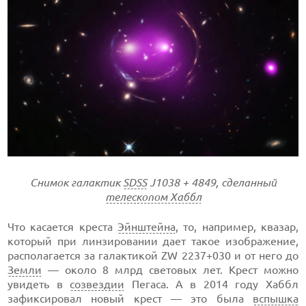
Снимок галактик
SDSS
J1038 + 4849, сделанный
телескопом Хаббл
Что касается креста
Эйнштейна
, то, например, квазар,
который при линзировании дает такое изображение,
располагается за галактикой ZW 2237+030 и от него до
Земли
— около 8 млрд световых лет. Крест можно
увидеть в
созвездии
Пегаса. А в 2014 году Хаббл
зафиксировал новый крест — это была
вспышка