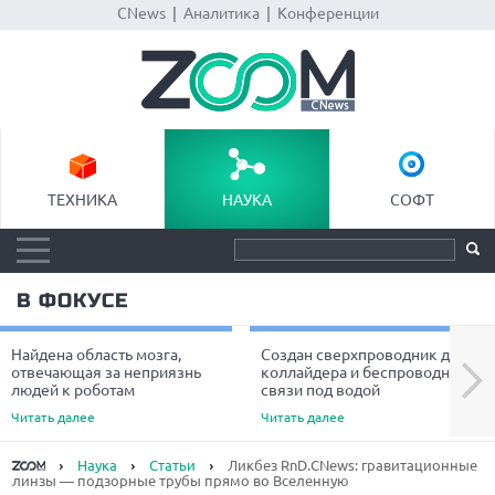
CNews
|
Аналитика
|
Конференции
ТЕХНИКА
НАУКА
СОФТ
В ФОКУСЕ
Найдена область мозга,
Создан сверхпроводник для
Next
отвечающая за неприязнь
коллайдера и беспроводной
людей к роботам
связи под водой
Читать далее
Читать далее
Наука
Статьи
Ликбез RnD.CNews: гравитационные
линзы — подзорные трубы прямо во Вселенную