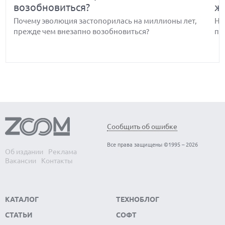
возобновиться?
ж
Почему эволюция застопорилась на миллионы лет,
Но
прежде чем внезапно возобновиться?
по
Обнаружены биологические часы-
В
Сообщить об ошибке
хронометр организма — когда они
э
Все права защищены ©1995 – 2026
выходят из строя, развитие человека
с
Об издании
Реклама
Вакансии
Контакты
останавливается
Вс
Ма
Обнаружены биологические часы-хронометр
ко
организма — когда они выходят из строя, развитие
КАТАЛОГ
ТЕХНОБЛОГ
человека останавливается
СТАТЬИ
СОФТ