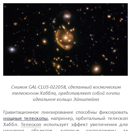
Снимок GAL-CLUS-022058, сделанный космическим
телескопом Хаббла, представляет собой почти
идеальное кольцо Эйнштейна
Гравитационное линзирование способны фиксировать
мощные телескопы
, например, орбитальный телескоп
Хаббл.
Телескоп
использует эффект увеличения для
изучения объектов, которые расположены за