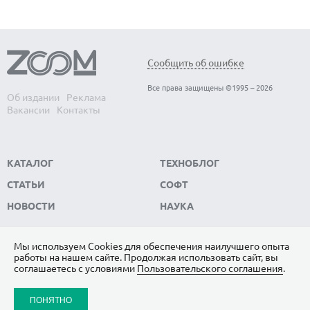
Обнаружены биологические часы-
В
Сообщить об ошибке
хронометр организма — когда они
э
Все права защищены ©1995 – 2026
выходят из строя, развитие человека
с
Об издании
Реклама
Вакансии
Контакты
останавливается
Вс
Ма
Обнаружены биологические часы-хронометр
ко
организма — когда они выходят из строя, развитие
КАТАЛОГ
ТЕХНОБЛОГ
человека останавливается
СТАТЬИ
СОФТ
НОВОСТИ
НАУКА
Мы используем Сookies для обеспечения наилучшего опыта
работы на нашем сайте. Продолжая использовать сайт, вы
ПОДПИШИТЕСЬ НА НАС
соглашаетесь с условиями
Пользовательского соглашения
.
ЯНДЕКС.ДЗЕН
ПОНЯТНО