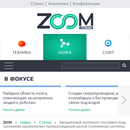
CNews
|
Аналитика
|
Конференции
ТЕХНИКА
НАУКА
СОФТ
В ФОКУСЕ
Найдена область мозга,
Создан сверхпроводник для
Next
отвечающая за неприязнь
коллайдера и беспроводной
людей к роботам
связи под водой
Читать далее
Читать далее
Наука
Статьи
Крошечный метеорит поставил под
сомнение хронологию происхождения целой Солнечной системы