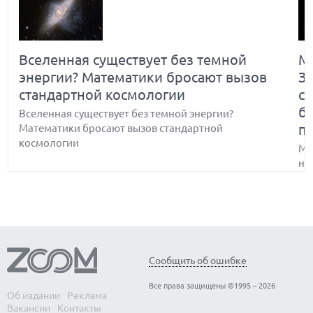
Вселенная существует без темной
Ма
энергии? Математики бросают вызов
З
стандартной космологии
с
б
Вселенная существует без темной энергии?
п
Математики бросают вызов стандартной
космологии
Ма
не
бр
Какие простейшие головоломки не
Сообщить об ошибке
может решить ИИ и почему
Все права защищены ©1995 – 2026
Об издании
Реклама
Какие простейшие головоломки не может решить
Вакансии
Контакты