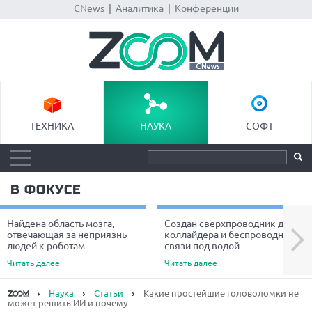
CNews
|
Аналитика
|
Конференции
ТЕХНИКА
НАУКА
СОФТ
В ФОКУСЕ
Найдена область мозга,
Создан сверхпроводник для
Next
отвечающая за неприязнь
коллайдера и беспроводной
людей к роботам
связи под водой
Читать далее
Читать далее
Наука
Статьи
Какие простейшие головоломки не
может решить ИИ и почему