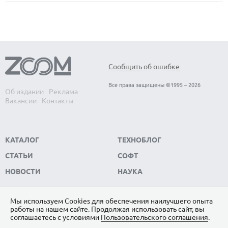
Ученые предупреждают — Wi-Fi легко
Д
Сообщить об ошибке
превратится в невидимую систему
ц
Все права защищены ©1995 – 2026
массового наблюдения даже при
с
Об издании
Реклама
Вакансии
Контакты
отсутствии гаджетов
Ди
об
Ученые предупреждают — Wi-Fi легко превратится
ну
в невидимую систему массового наблюдения даже
КАТАЛОГ
ТЕХНОБЛОГ
при отсутствии гаджетов
СТАТЬИ
СОФТ
НОВОСТИ
НАУКА
Мы используем Сookies для обеспечения наилучшего опыта
работы на нашем сайте. Продолжая использовать сайт, вы
ПОДПИШИТЕСЬ НА НАС
соглашаетесь с условиями
Пользовательского соглашения
.