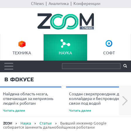
CNews
|
Аналитика
|
Конференции
ТЕХНИКА
НАУКА
СОФТ
В ФОКУСЕ
Найдена область мозга,
Создан сверхпроводник для
Next
отвечающая за неприязнь
коллайдера и беспроводной
людей к роботам
связи под водой
Читать далее
Читать далее
Наука
Статьи
Бывший инженер Google
собирается заменить дальнобойщиков роботами