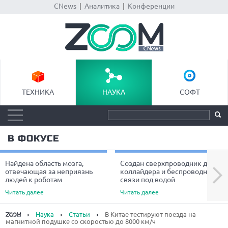
CNews
|
Аналитика
|
Конференции
ТЕХНИКА
НАУКА
СОФТ
В ФОКУСЕ
Найдена область мозга,
Создан сверхпроводник для
Next
отвечающая за неприязнь
коллайдера и беспроводной
людей к роботам
связи под водой
Читать далее
Читать далее
Наука
Статьи
В Китае тестируют поезда на
магнитной подушке со скоростью до 8000 км/ч