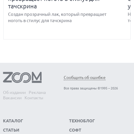
тачскрина
у
Создан прозрачный лак, который превращает
Но
ноготь в стилус для тачскрина
то
Ученые предупреждают — Wi-Fi легко
Д
Сообщить об ошибке
превратится в невидимую систему
ц
Все права защищены ©1995 – 2026
массового наблюдения даже при
с
Об издании
Реклама
Вакансии
Контакты
отсутствии гаджетов
Ди
об
Ученые предупреждают — Wi-Fi легко превратится
ну
в невидимую систему массового наблюдения даже
КАТАЛОГ
ТЕХНОБЛОГ
при отсутствии гаджетов
СТАТЬИ
СОФТ