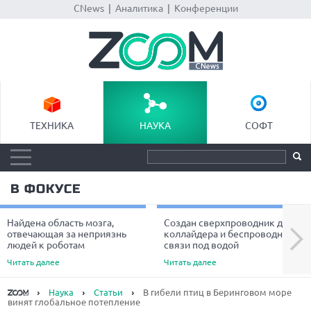
CNews
|
Аналитика
|
Конференции
ТЕХНИКА
НАУКА
СОФТ
В ФОКУСЕ
Найдена область мозга,
Создан сверхпроводник для
Next
отвечающая за неприязнь
коллайдера и беспроводной
людей к роботам
связи под водой
Читать далее
Читать далее
Наука
Статьи
В гибели птиц в Беринговом море
винят глобальное потепление