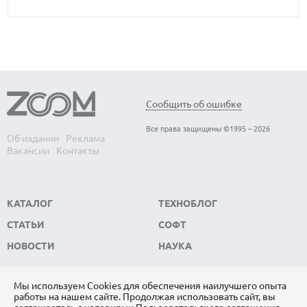
Обнаружены биологические часы-
В
Сообщить об ошибке
хронометр организма — когда они
э
Все права защищены ©1995 – 2026
выходят из строя, развитие человека
с
Об издании
Реклама
Вакансии
Контакты
останавливается
Вс
Ма
Обнаружены биологические часы-хронометр
ко
организма — когда они выходят из строя, развитие
КАТАЛОГ
ТЕХНОБЛОГ
человека останавливается
СТАТЬИ
СОФТ
НОВОСТИ
НАУКА
Мы используем Сookies для обеспечения наилучшего опыта
работы на нашем сайте. Продолжая использовать сайт, вы
ПОДПИШИТЕСЬ НА НАС