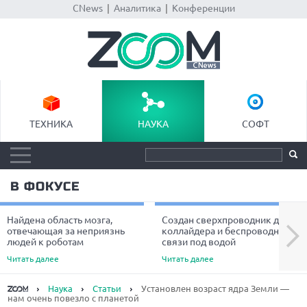
CNews
|
Аналитика
|
Конференции
ТЕХНИКА
НАУКА
СОФТ
В ФОКУСЕ
Найдена область мозга,
Создан сверхпроводник для
Next
отвечающая за неприязнь
коллайдера и беспроводной
людей к роботам
связи под водой
Читать далее
Читать далее
Наука
Статьи
Установлен возраст ядра Земли —
нам очень повезло с планетой