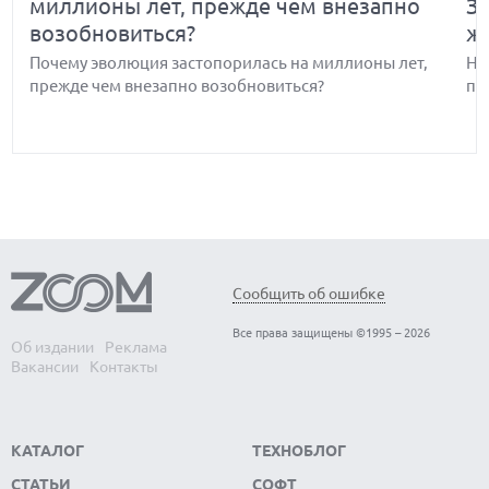
миллионы лет, прежде чем внезапно
З
возобновиться?
ж
Почему эволюция застопорилась на миллионы лет,
Но
прежде чем внезапно возобновиться?
по
Обнаружены биологические часы-
В
Сообщить об ошибке
хронометр организма — когда они
э
Все права защищены ©1995 – 2026
выходят из строя, развитие человека
с
Об издании
Реклама
Вакансии
Контакты
останавливается
Вс
Ма
Обнаружены биологические часы-хронометр
ко
организма — когда они выходят из строя, развитие
КАТАЛОГ
ТЕХНОБЛОГ
человека останавливается
СТАТЬИ
СОФТ