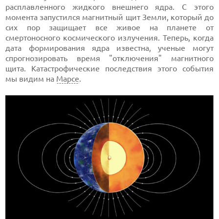
расплавленного жидкого внешнего ядра. С этого
момента запустился магнитный щит Земли, который до
сих пор защищает все живое на планете от
смертоносного космического излучения. Теперь, когда
дата формирования ядра известна, ученые могут
спрогнозировать время "отключения" магнитного
щита. Катастрофические последствия этого события
мы видим на
Марсе
.