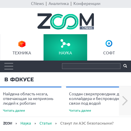
CNews
|
Аналитика
|
Конференции
ТЕХНИКА
НАУКА
СОФТ
В ФОКУСЕ
Найдена область мозга,
Создан сверхпроводник для
Next
отвечающая за неприязнь
коллайдера и беспроводной
людей к роботам
связи под водой
Читать далее
Читать далее
Наука
Статьи
Станут ли АЭС безопасными?