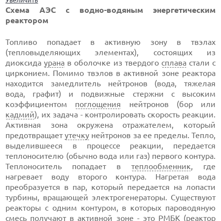
Увеличить
Схема АЭС с водно-водяным энергетическим
реактором
Топливо попадает в активную зону в твэлах
(тепловыделяющих элементах), состоящих из
диоксида
урана
в оболочке из твердого
сплава
стали с
цирконием. Помимо твэлов в активной зоне реактора
находится замедлитель нейтронов (вода, тяжелая
вода, графит) и подвижные стержни с высоким
коэффициентом
поглощения
нейтронов (бор или
кадмий
), их задача - контролировать скорость реакции.
Активная зона окружена отражателем, который
предотвращает
утечку
нейтронов за ее пределы. Тепло,
выделившееся в процессе реакции, передается
теплоносителю (обычно вода или газ) первого контура.
Теплоноситель попадает в
теплообменник
, где
нагревает воду второго контура. Нагретая вода
преобразуется в пар, который передается на лопасти
турбины, вращающей электрогенераторы. Существуют
реакторы с одним контуром, в которых пароводяную
смесь получают в активной зоне - это РМБК (реактор