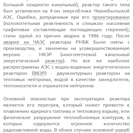
большой мощности канальный), реактор такого типа
был установлен на 4-ом энергоблоке Чернобыльской
АЭС. Ошибки, допущенные при его
проектировании
(положительная реактивность и слишком массивная
графитовая составляющая поглощающих стержней),
стали одной из причин аварии в 1986 году. После
аварии на ЧАЭС
реакторы РМБК были сняты с
производства, и заменены на усовершенствованную
версию - МКЭР (многопетлевой канальный
энергетический
реактор
). Но все же наиболее
распространены АЭС с водно-водяным энергетическим
реактором (
ВВЭР
) - двухконтурным реактором на
тепловых нейтронах, водой в качестве замедлителя,
теплоносителя и отражателя нейтронов.
Основной опасностью при эксплуатации реактора
является его перегрев, который может привести к
плавлению ядерного топлива и тепловому взрыву, или
физическое разрушение теплообменных контуров, в
которых содержится огромное количество
радиоактивной воды. В обоих случаях основной ущерб