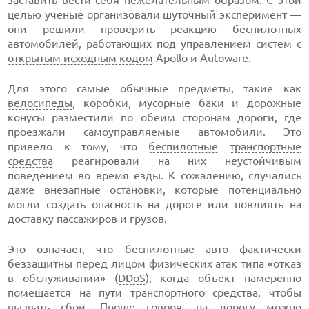
заставить вести себя нежелательным образом. С этой
целью ученые организовали шуточный эксперимент —
они решили проверить реакцию беспилотных
автомобилей, работающих под управлением систем
с
открытым исходным кодом
Apollo и Autoware.
Для этого самые обычные предметы, такие как
велосипеды
, коробки, мусорные баки и дорожные
конусы разместили по обеим сторонам дороги, где
проезжали самоуправляемые автомобили. Это
привело к тому, что
беспилотные
транспортные
средства
реагировали на них неустойчивым
поведением во время езды. К сожалению, случались
даже внезапные остановки, которые потенциально
могли создать опасность на дороге или повлиять на
доставку пассажиров и грузов.
Это означает, что беспилотные авто фактически
беззащитны перед лицом физических
атак
типа «отказ
в обслуживании» (
DDoS
), когда объект намеренно
помещается на пути транспортного средства, чтобы
вызвать сбои. Проще говоря, на дорогу можно