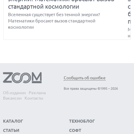
стандартной космологии
с
б
Вселенная существует без темной энергии?
п
Математики бросают вызов стандартной
космологии
Ма
не
бр
Какие простейшие головоломки не
Сообщить об ошибке
может решить ИИ и почему
Все права защищены ©1995 – 2026
Об издании
Реклама
Какие простейшие головоломки не может решить
Вакансии
Контакты
ИИ и почему
КАТАЛОГ
ТЕХНОБЛОГ
СТАТЬИ
СОФТ