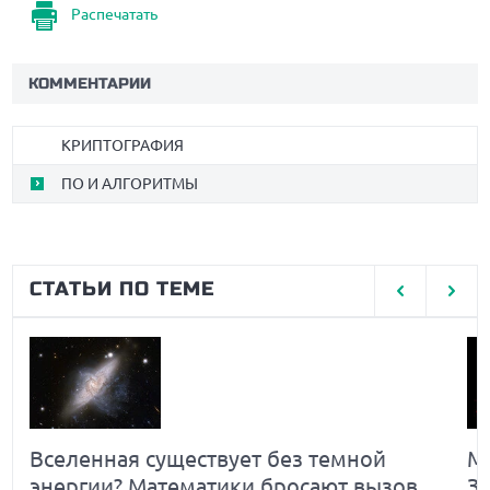
Распечатать
КОММЕНТАРИИ
КРИПТОГРАФИЯ
ПО И АЛГОРИТМЫ
СТАТЬИ ПО ТЕМЕ
Вселенная существует без темной
Ма
энергии? Математики бросают вызов
З