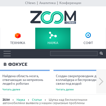
CNews
|
Аналитика
|
Конференции
ТЕХНИКА
НАУКА
СОФТ
В ФОКУСЕ
Найдена область мозга,
Создан сверхпроводник для
Next
отвечающая за неприязнь
коллайдера и беспроводной
людей к роботам
связи под водой
Читать далее
Читать далее
Наука
Статьи
Шутка над беспилотными
автомобилями выявила у машин серьезные проблемы