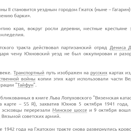
ы II становится уездным городом Гжатск (ныне – Гагарин)
лению барки».
итию края, вокруг росли деревни, местные крестьяне 
земледелия.
тского тракта действовал партизанский отряд
Дениса 
даря чему Юхновский уезд не был оккупирован и разо
 веке.
Транспортный
путь изображен на
русских
картах из
ственной войны
копии этих карт использовали части Ве
ерации "
Тайфун
".
убликованных в книге Льва Лопуховского "Вяземская ката
а карте – SS R), захватив Юхнов 5 октября 1941 года,
те эсэсовцы перерезали
Минское шоссе
и 9 октября вошли
 Вязьмой советских армий.
е 1942 года на Гжатском тракте снова развернулись кро