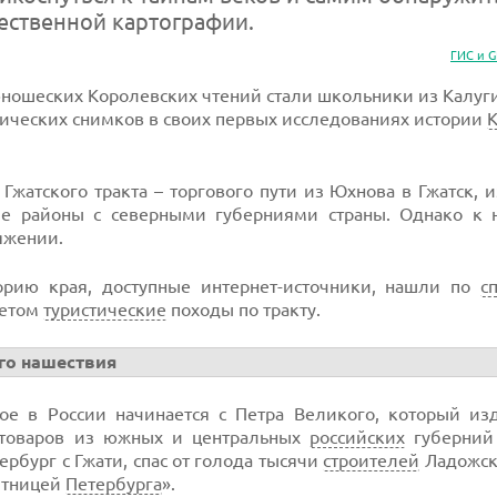
ественной картографии.
ГИС и G
ношеских Королевских чтений стали школьники из Калуги
ических снимков в своих первых исследованиях истории
жатского тракта – торгового пути из Юхнова в Гжатск, и
ые районы с северными губерниями страны. Однако к 
яжении.
рию края, доступные интернет-источники, нашли по
с
летом
туристические
походы по тракту.
ого нашествия
гое в России начинается с Петра Великого, который из
а товаров из южных и центральных
российских
губерний 
ербург с Гжати, спас от голода тысячи
строителей
Ладожско
итницей
Петербурга
».