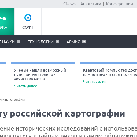
CNews
|
Аналитика
|
Конференции
УКА
СОФТ
Е НАУКИ
ТЕХНОЛОГИИ
АРМИЯ
Ученые нашли возможный
Квантовый компьютер дост
й
путь принудительной
важной вехи и стал полезн
«очистки» мозга
Читать далее
Читать далее
й картографии
у российской картографии
ение исторических исследований с использов
коснуться к тайнам веков и самим обнаружит