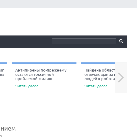
иг
Антипирены по-прежнему
Найдена область мозга,
ым
остаются токсичной
отвечающая за неприязнь
Next
проблемой жилищ
людей к роботам
Читать далее
Читать далее
анием
ь