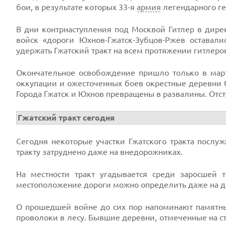
бои, в результате которых 33-я
армия
легендарного г
В дни контрнаступления под Москвой Гитлер в дире
войск «дороги Юхнов-Гжатск-Зубцов-Ржев оставали
удержать Гжатский тракт на всем протяжении гитлеро
Окончательное освобождение пришло только в марте
оккупации и ожесточенных боев окрестные деревни 
Города Гжатск и Юхнов превращены в развалины. Отс
Гжатский тракт сегодня
Сегодня некоторые участки Гжатского тракта послу
тракту затруднено даже на внедорожниках.
На местности тракт угадывается среди заросшей
местоположение дороги можно определить даже на д
О прошедшей войне до сих пор напоминают памятны
проволоки в лесу. Бывшие деревни, отмеченные на ста