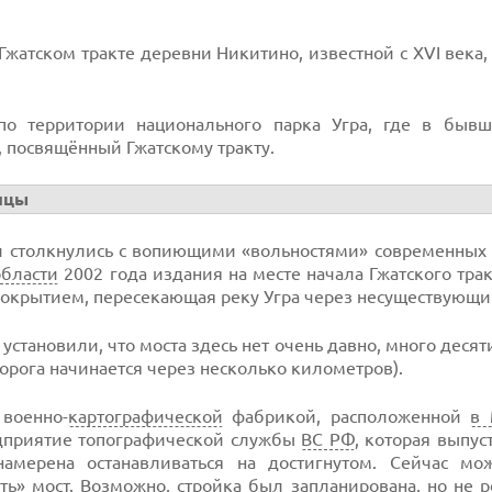
Гжатском тракте деревни Никитино, известной с XVI века,
 по территории национального парка Угра, где в быв
, посвящённый Гжатскому тракту.
ицы
и столкнулись с вопиющими «вольностями» современных 
области
2002 года издания на месте начала Гжатского трак
 покрытием, пересекающая реку Угра через несуществующий
становили, что моста здесь нет очень давно, много десят
дорога начинается через несколько километров).
 военно-
картографической
фабрикой, расположенной
в 
едприятие топографической службы
ВС РФ
, которая выпус
мерена останавливаться на достигнутом. Сейчас мо
ь» мост. Возможно, стройка был запланирована, но не 