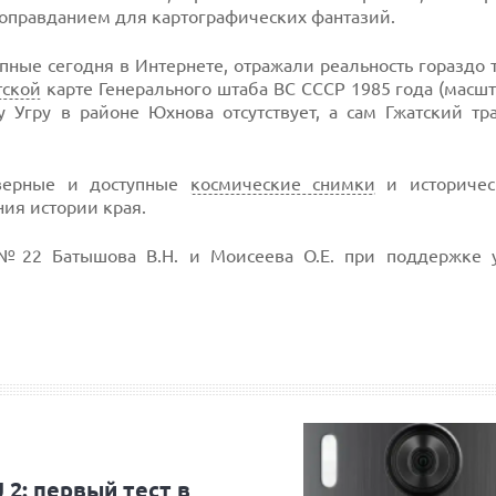
 оправданием для картографических фантазий.
упные сегодня в Интернете, отражали реальность гораздо 
тской
карте Генерального штаба ВС СССР 1985 года (масшт
ку Угру в районе Юхнова отсутствует, а сам Гжатский тр
оверные и доступные
космические снимки
и историчес
ия истории края.
22 Батышова В.Н. и Моисеева О.Е. при поддержке 
2: первый тест в