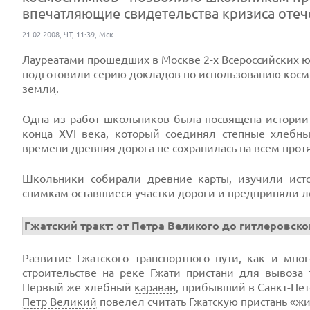
впечатляющие свидетельства кризиса отеч
21.02.2008, ЧТ, 11:39, Мск
Лауреатами прошедших в Москве 2-х Всероссийских ю
подготовили серию докладов по использованию косм
земли
.
Одна из работ школьников была посвящена истории Г
конца XVI века, который соединял степные хлебн
времени древняя дорога не сохранилась на всем прот
Школьники собирали древние карты, изучили исто
снимкам оставшиеся участки дороги и предприняли 
Гжатский тракт: от Петра Великого до гитлеровск
Развитие Гжатского транспортного пути, как и мно
строительстве на реке Гжати пристани для вывоз
Первый же хлебный
караван
, прибывший в Санкт-Пет
Петр Великий
повелел считать Гжатскую пристань «ж