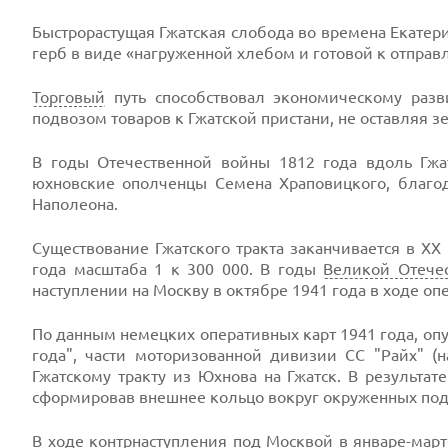
Быстрорастущая Гжатская слобода во времена Екатерин
герб в виде «нагруженной хлебом и готовой к отправ
Торговый
путь способствовал экономическому разв
подвозом товаров к Гжатской пристани, не оставляя 
В годы Отечественной войны 1812 года вдоль Гжа
юхновские ополченцы Семена Храповицкого, благо
Наполеона.
Существование Гжатского тракта заканчивается в ХХ
года масштаба 1 к 300 000. В годы
Великой Отече
наступлении на Москву в октябре 1941 года в ходе оп
По данным немецких оперативных карт 1941 года, оп
года", части моторизованной дивизии СС "Райх" (н
Гжатскому тракту из Юхнова на Гжатск. В результа
сформировав внешнее кольцо вокруг окруженных под
В ходе контрнаступления под Москвой в январе-март