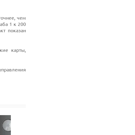
точнее, чем
аба 1 к 200
акт показан
кие карты,
управления