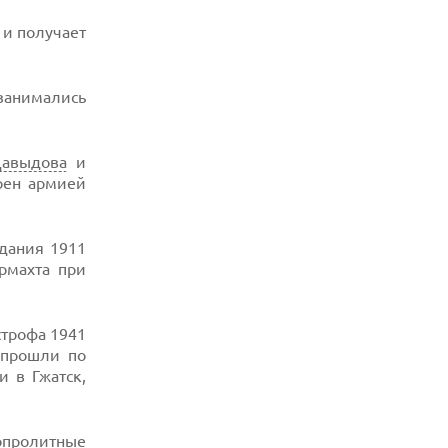
 и получает
занимались
Давыдова
и
рен армией
дания 1911
рмахта при
строфа 1941
 прошли по
 в Гжатск,
вопролитные