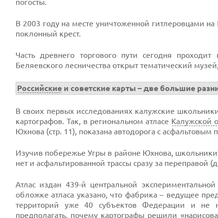
погосты.
В 2003 году на месте уничтоженной гитлеровцами на 
поклонный крест.
Часть древнего торгового пути сегодня проходит
Беляевского лесничества открыт тематический музей
Российские
и советские карты – две большие разн
В своих первых исследованиях калужские школьник
картографов. Так, в региональном атласе
Калужской 
Юхнова (стр. 11), показана автодорога с асфальтовым
Изучив побережье Угры в районе Юхнова, школьники у
нет и асфальтированной трассы сразу за переправой (
Атлас издан 439-й центральной экспериментальной
обложке атласа указано, что фабрика – ведущее пр
территорий уже 40 субъектов Федерации и не на
предполагать, почему картографы решили «нарисоват