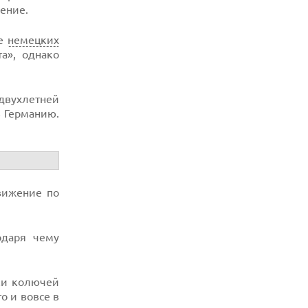
жение.
де
немецких
а», однако
двухлетней
 Германию.
движение по
одаря чему
ки колючей
о и вовсе в