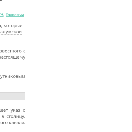
PS
Технологии
, которые
Калужской
звестного с
настоящему
путниковым
дает указ о
в столицу.
го канала.