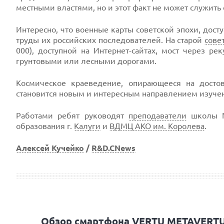
местными властями, но и этот факт не может служить
Интересно, что военные карты советской эпохи, дост
труды их российских последователей. На старой
сове
000), доступной на Интернет-сайтах, мост через ре
грунтовыми или лесными дорогами.
Космическое краеведение, опирающееся на дост
становится новым и интересным направлением изучен
Работами ребят руководят
преподаватели
школы №
образования г.
Калуги
и
ВДМЦ АКО им. Королева
.
Алексей Кучейко
/
R&D.CNews
Обзор смартфона VERTU METAVERTU 