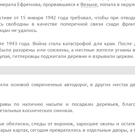
енерала Ефремова, прорвавшаяся к
Вязьме
, попала в окру
ктиве от 15 января 1942 года требовал, чтобы при отво
сь свободны в качестве поперечной связи сзади фронт
вцам не удалось.
 1943 года. Война стала катастрофой для края. После 
были разорены или сожжены, а местные жители угнаны в
тупая, гитлеровцы поджигали деревни и взрывали церкви.
жили основой современных автодорог, в других местах 
 травы по наличию насыпи и посадкам деревьев, благ
етальных космических снимках.
е обелиски, следы от воронок, заросшие окопы и остат
рых картах, сегодня превратились в отдельные дворы, а т