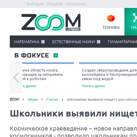
Выбирай : Покупай : Используй
ТЕХНИКА
НА
МАТЕМАТИКА
ЕСТЕСТВЕННЫЕ НАУКИ
ГУМАНИТАРНЫ
В ФОКУСЕ
Найдена область мозга,
Создан сверхпроводник для
отвечающая за неприязнь
коллайдера и беспроводно
людей к роботам
связи под водой
Читать далее
Читать далее
Наука
Статьи
Школьники выявили нищету российско
Школьники выявили нищет
Космическое краеведение – новое направл
космоснимков - позволило школьникам при