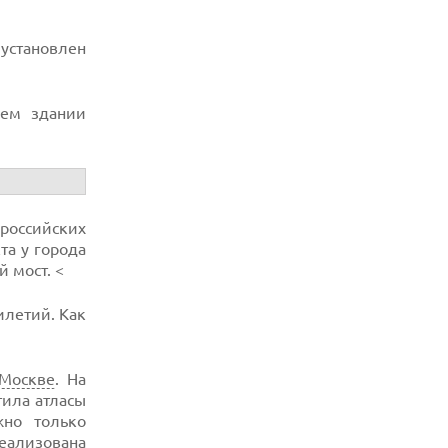
 установлен
шем здании
российских
та у города
 мост. <
илетий. Как
Москве
. На
тила атласы
жно только
реализована