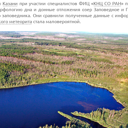
и
Казани
при участии специалистов ФИЦ «
КНЦ СО РАН
» 
рфологию дна и донные отложения озер Заповедное и П
 заповедника. Они сравнили полученные данные с инфо
кого метеорита
стала маловероятной.