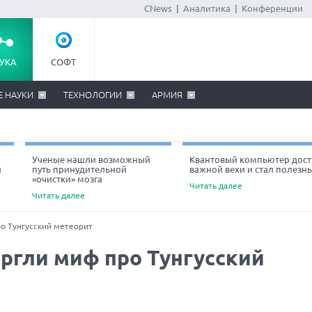
CNews
|
Аналитика
|
Конференции
УКА
СОФТ
Е НАУКИ
ТЕХНОЛОГИИ
АРМИЯ
Ученые нашли возможный
Квантовый компьютер дост
й
путь принудительной
важной вехи и стал полезн
«очистки» мозга
Читать далее
Читать далее
о Тунгусский метеорит
ргли миф про Тунгусский