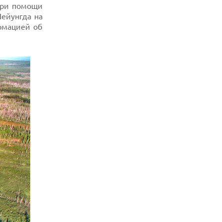
при помощи
ейунгда на
рмацией об