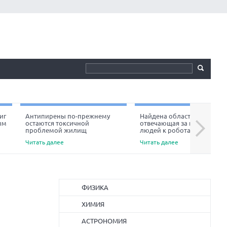
иг
Антипирены по-прежнему
Найдена область мозга,
ым
остаются токсичной
отвечающая за неприязнь
Next
проблемой жилищ
людей к роботам
Читать далее
Читать далее
ФИЗИКА
ХИМИЯ
АСТРОНОМИЯ