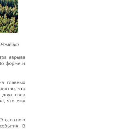
 Ромейко
тра взрыва
 По форме и
из главных
онятно, что
 двух озер
л, что ему
Это, в свою
события. В