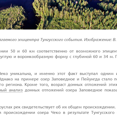
агаемого эпицентра Тунгусского события. Изображение: В.
янии 50 и 60 км соответственно от возможного эпицен
руглую и воронкообразную форму с глубиной 60 и 34 м.
 Чеко уникальна, и именно этот факт выступал одним 
Однако на примере озер Заповедное и Пейунгда стало п
о региона. Кроме того, возраст донных отложений этих
ный анализ
донных отложений озера Заповедное показа
руслах рек свидетельствует об их общем происхождении. 
м происхождении озера Чеко в результате Тунгусского 