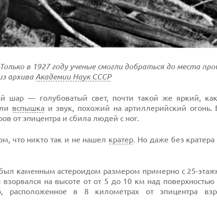
. Только в 1927 году ученые смогли добраться до места пр
из архива
Академии Наук СССР
й шар — голубоватый свет, почти такой же яркий, ка
али
вспышка
и звук, похожий на артиллерийский огонь. 
ов от эпицентра и сбила людей с ног.
ом, что никто так и не нашел
кратер
. Но даже без кратера
о, был каменным астероидом размером примерно с 25-эта
 взорвался на высоте от от 5 до 10 км над поверхность
о, расположенное в 8 километрах от эпицентра взр