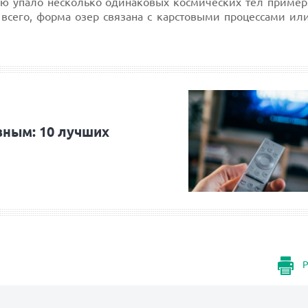
лю упало несколько одинаковых космических тел пример
 всего, форма озер связана с карстовыми процессами ил
зным: 10 лучших
Р