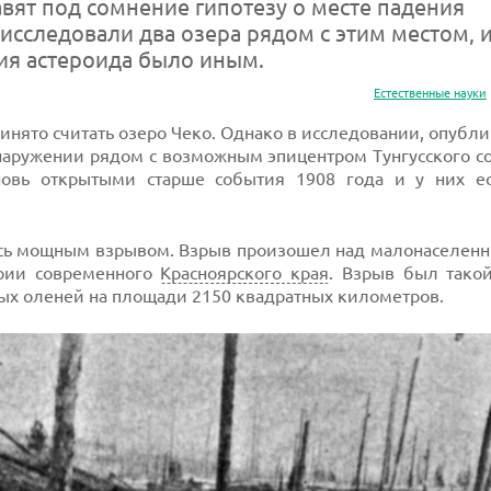
вят под сомнение гипотезу о месте падения
 исследовали два озера рядом с этим местом, 
ния астероида было иным.
Естественные науки
ринято считать озеро Чеко. Однако в исследовании, опубл
 обнаружении рядом с возможным эпицентром Тунгусского 
вновь открытыми старше события 1908 года и у них ес
лось мощным взрывом. Взрыв произошел над малонаселе
ории современного
Красноярского края
. Взрыв был такой
ых оленей на площади 2150 квадратных километров.