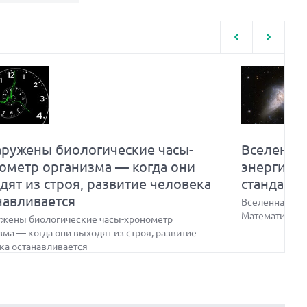
ружены биологические часы-
Вселенная
ометр организма — когда они
энергии?
дят из строя, развитие человека
стандарт
навливается
Вселенная сущ
Математики б
жены биологические часы-хронометр
зма — когда они выходят из строя, развитие
ка останавливается