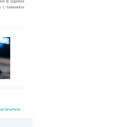
но в одном
и с таянием
аспечатать