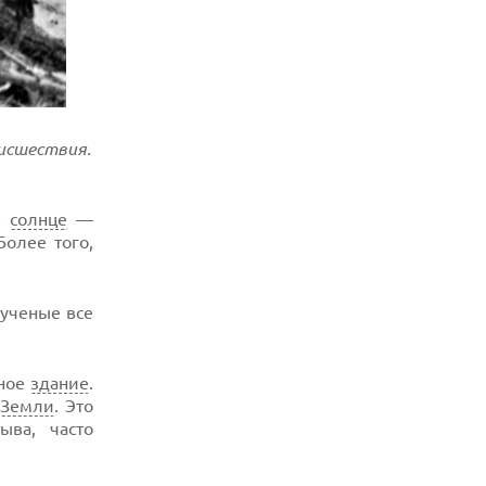
оисшествия.
к
солнце
—
Более того,
 ученые все
жное
здание
.
ю
Земли
. Это
ыва, часто