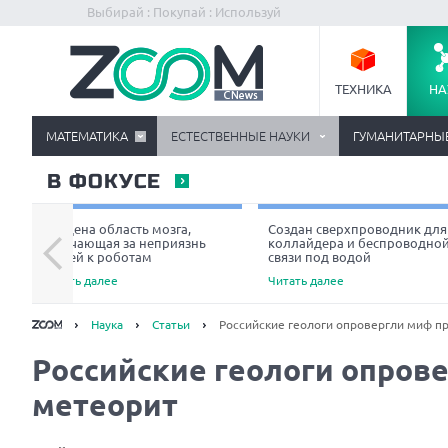
Выбирай : Покупай : Используй
ТЕХНИКА
НА
МАТЕМАТИКА
ЕСТЕСТВЕННЫЕ НАУКИ
ГУМАНИТАРНЫ
В ФОКУСЕ
Найдена область мозга,
Создан сверхпроводник для
отвечающая за неприязнь
коллайдера и беспроводно
людей к роботам
связи под водой
Читать далее
Читать далее
Наука
Статьи
Российские геологи опровергли миф пр
Российские геологи опрове
метеорит