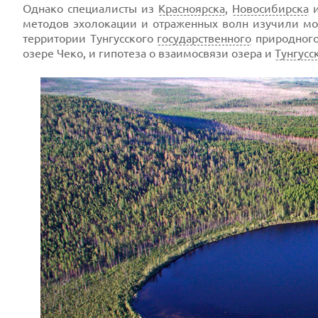
Однако специалисты из
Красноярска
,
Новосибирска
методов эхолокации и отраженных волн изучили мо
территории Тунгусского
государственного
природного
озере Чеко, и гипотеза о взаимосвязи озера и
Тунгусс