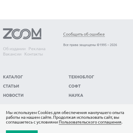
Сообщить об ошибке
Все права защищены ©1995 – 2026
Об издании
Реклама
Вакансии
Контакты
КАТАЛОГ
ТЕХНОБЛОГ
СТАТЬИ
СОФТ
НОВОСТИ
НАУКА
Мы используем Сookies для обеспечения наилучшего опыта
работы на нашем сайте. Продолжая использовать сайт, вы
ПОДПИШИТЕСЬ НА НАС
соглашаетесь с условиями
Пользовательского соглашения
.
ЯНДЕКС.ДЗЕН