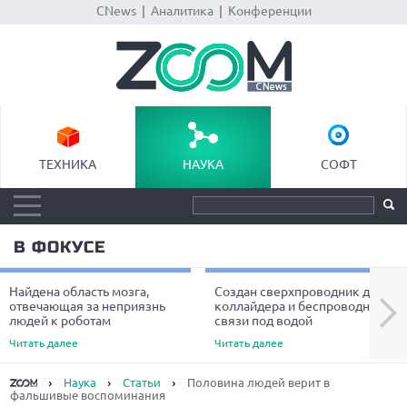
CNews
|
Аналитика
|
Конференции
ТЕХНИКА
НАУКА
СОФТ
В ФОКУСЕ
Найдена область мозга,
Создан сверхпроводник для
Next
отвечающая за неприязнь
коллайдера и беспроводной
людей к роботам
связи под водой
Читать далее
Читать далее
Наука
Статьи
Половина людей верит в
фальшивые воспоминания