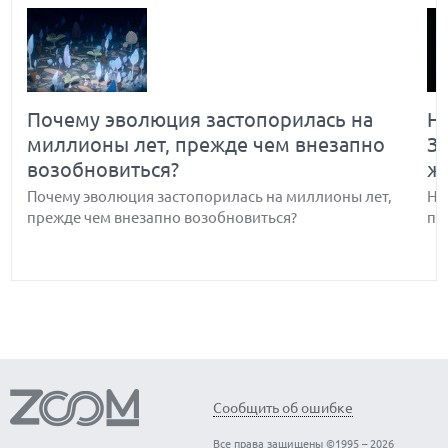
Почему эволюция застопорилась на
Н
миллионы лет, прежде чем внезапно
З
возобновиться?
ж
Почему эволюция застопорилась на миллионы лет,
Но
прежде чем внезапно возобновиться?
по
Обнаружены биологические часы-
В
Сообщить об ошибке
хронометр организма — когда они
э
Все права защищены ©1995 – 2026