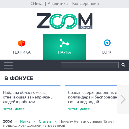
CNews
|
Аналитика
|
Конференции
ТЕХНИКА
НАУКА
СОФТ
В ФОКУСЕ
Найдена область мозга,
Создан сверхпроводник для
Next
отвечающая за неприязнь
коллайдера и беспроводной
людей к роботам
связи под водой
Читать далее
Читать далее
Наука
Статьи
Почему Нептун остывал 15 лет
подряд, хотя должен нагреваться?