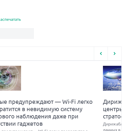
аспечатать
ые предупреждают — Wi-Fi легко
Дирижабл
ратится в невидимую систему
центры о
ового наблюдения даже при
стратосфе
тствии гаджетов
Дирижабли по
данных в стра