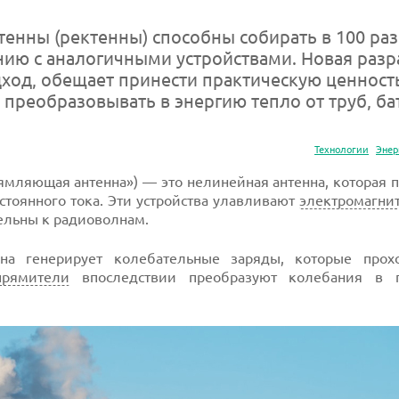
енны (ректенны) способны собирать в 100 ра
нию с аналогичными устройствами. Новая разра
ход, обещает принести практическую ценност
преобразовывать в энергию тепло от труб, ба
Технологии
Энер
ямляющая антенна») — это нелинейная антенна, которая 
тоянного тока. Эти устройства улавливают
электромагни
ельны к радиоволнам.
на генерирует колебательные заряды, которые прох
прямители
впоследствии преобразуют колебания в п