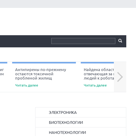
иг
Антипирены по-прежнему
Найдена область мозга,
ым
остаются токсичной
отвечающая за неприязнь
Next
проблемой жилищ
людей к роботам
Читать далее
Читать далее
ЭЛЕКТРОНИКА
БИОТЕХНОЛОГИИ
НАНОТЕХНОЛОГИИ