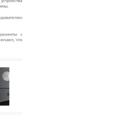
 устройства
нны.
ледователям
рименты с
ючают, что