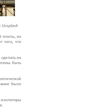
 Unsplash
й плиты, их
 того, что
 сделать их
олжны быть
 оптической
вание было
и изоляторы
а.