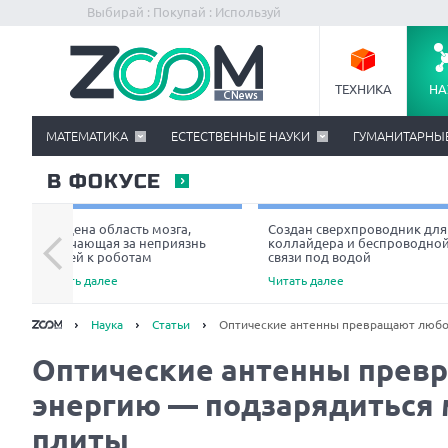
Выбирай : Покупай : Используй
ТЕХНИКА
НА
МАТЕМАТИКА
ЕСТЕСТВЕННЫЕ НАУКИ
ГУМАНИТАРНЫ
В ФОКУСЕ
Найдена область мозга,
Создан сверхпроводник для
отвечающая за неприязнь
коллайдера и беспроводно
людей к роботам
связи под водой
Читать далее
Читать далее
Наука
Статьи
Оптические антенны превращают любое
Оптические антенны прев
энергию — подзарядиться 
плиты