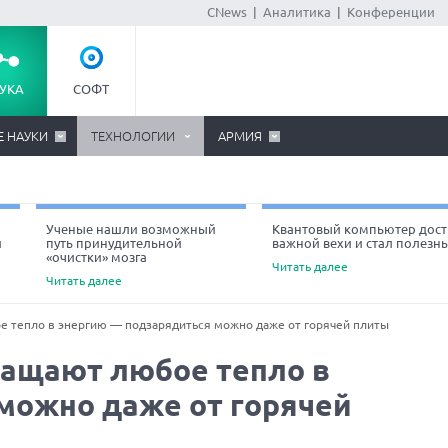
CNews
|
Аналитика
|
Конференции
УКА
СОФТ
Е НАУКИ
ТЕХНОЛОГИИ
АРМИЯ
Ученые нашли возможный
Квантовый компьютер дост
й
путь принудительной
важной вехи и стал полезн
«очистки» мозга
Читать далее
Читать далее
 тепло в энергию — подзарядиться можно даже от горячей плиты
ращают любое тепло в
можно даже от горячей