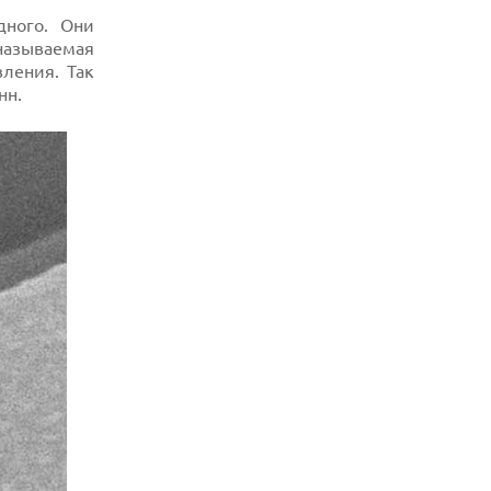
дного. Они
 называемая
вления. Так
нн.