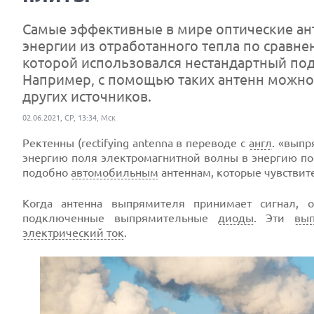
Самые эффективные в мире оптические ант
энергии из отработанного тепла по сравне
которой использовался нестандартный под
Например, с помощью таких антенн можно 
других источников.
02.06.2021, СР, 13:34, Мск
Ректенны (rectifying antenna в переводе с
англ
. «выпр
энергию поля электромагнитной волны в энергию пос
подобно
автомобильным
антеннам, которые чувствит
Когда антенна выпрямителя принимает сигнал, о
подключенные выпрямительные
диоды
. Эти
вы
электрический ток
.