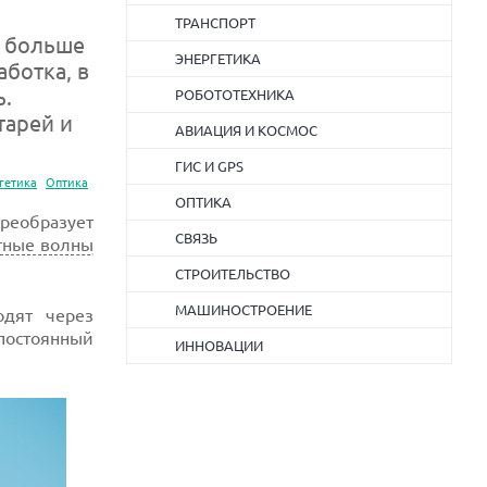
ТРАНСПОРТ
з больше
ЭНЕРГЕТИКА
ботка, в
ь.
РОБОТОТЕХНИКА
тарей и
АВИАЦИЯ И КОСМОС
ГИС И GPS
гетика
Оптика
ОПТИКА
преобразует
СВЯЗЬ
тные волны
СТРОИТЕЛЬСТВО
МАШИНОСТРОЕНИЕ
одят через
остоянный
ИННОВАЦИИ