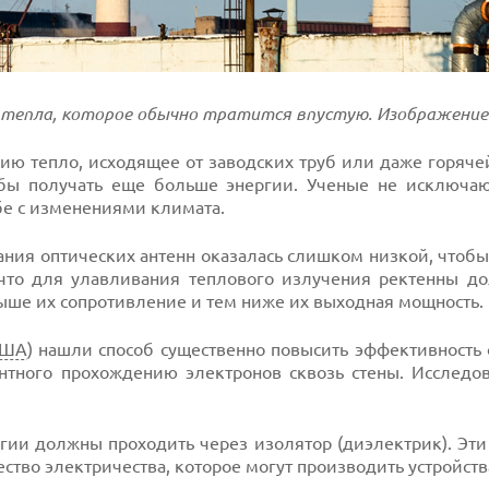
 тепла, которое обычно тратится впустую. Изображение:
ию тепло, исходящее от заводских труб или даже горяче
бы получать еще больше энергии. Ученые не исключают
бе с изменениями климата.
ания оптических антенн оказалась слишком низкой, чтобы
 что для улавливания теплового излучения ректенны д
ыше их сопротивление и тем ниже их выходная мощность.
ША
) нашли способ существенно повысить эффективность
нтного прохождению электронов сквозь стены. Исследо
гии должны проходить через изолятор (диэлектрик). Эт
тво электричества, которое могут производить устройств