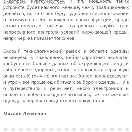
смартфон
, куртку-
ноутбук
и т.п. Мощность таких
устройств будет намного меньше, чем у традиционных
девайсов
, но зато они будут удобнее в использовании
и возьмут на себя множество новых функций, вроде
автоматического вызова экстренных служб или
непрерывного контроля условий окружающей среды,
например, на предмет токсинов.
Скорый технологический рывок в области одежды
неминуем. К сожалению, неблагоприятная
экология
требует все больше данных об окружающей среде и
собственном здоровье, чтобы не прозевать серьезную
опасность. К тому же, климат все более непредсказуем,
и утром все проще ошибиться с выбором одежды. Ну а
о
путешествиях
и речи нет: много электроники и
вещей на любую
погоду
не возьмешь, так что «умная»
одежда наверняка найдет своего покупателя.
Михаил Левкевич