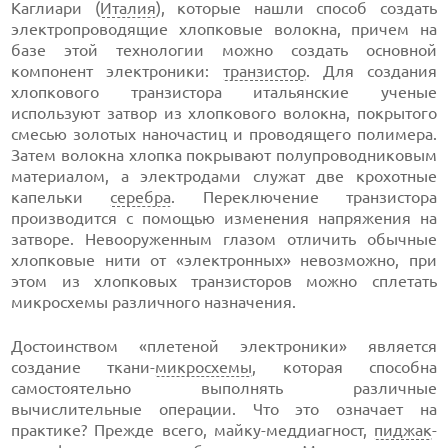
Каглиари (
Италия
), которые нашли способ создать
электропроводящие хлопковые волокна, причем на
базе этой технологии можно создать основной
компонент электроники:
транзистор
. Для создания
хлопкового транзистора итальянские ученые
используют затвор из хлопкового волокна, покрытого
смесью золотых наночастиц и проводящего полимера.
Затем волокна хлопка покрывают полупроводниковым
материалом, а электродами служат две крохотные
капельки
серебра
. Переключение транзистора
производится с помощью изменения напряжения на
затворе. Невооруженным глазом отличить обычные
хлопковые нити от «электронных» невозможно, при
этом из хлопковых транзисторов можно сплетать
микросхемы различного назначения.
Достоинством «плетеной электроники» является
создание ткани-
микросхемы
, которая способна
самостоятельно выполнять различные
вычислительные операции. Что это означает на
практике? Прежде всего, майку-меддиагност,
пиджак
-