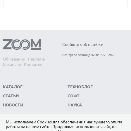
Обнаружены биологические часы-
В
Сообщить об ошибке
хронометр организма — когда они
э
Все права защищены ©1995 – 2026
выходят из строя, развитие человека
с
Об издании
Реклама
Вакансии
Контакты
останавливается
Вс
Ма
Обнаружены биологические часы-хронометр
ко
организма — когда они выходят из строя, развитие
КАТАЛОГ
ТЕХНОБЛОГ
человека останавливается
СТАТЬИ
СОФТ
НОВОСТИ
НАУКА
Мы используем Сookies для обеспечения наилучшего опыта
работы на нашем сайте. Продолжая использовать сайт, вы
ПОДПИШИТЕСЬ НА НАС