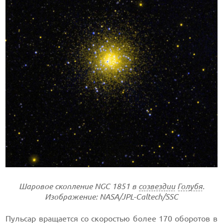
Шаровое скопление NGC 1851 в
созвездии
Голубя
.
Изображение: NASA/JPL-Caltech/SSC
Пульсар вращается со скоростью более 170 оборотов в