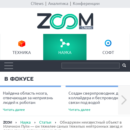
CNews
|
Аналитика
|
Конференции
ТЕХНИКА
НАУКА
СОФТ
В ФОКУСЕ
Найдена область мозга,
Создан сверхпроводник для
Next
отвечающая за неприязнь
коллайдера и беспроводной
людей к роботам
связи под водой
Читать далее
Читать далее
Наука
Статьи
Обнаружен неизвестный объект в
Млечном Пути — он тяжелее самых тяжелых нейтронных звезд и