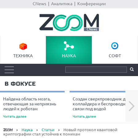
CNews
|
Аналитика
|
Конференции
ТЕХНИКА
НАУКА
СОФТ
В ФОКУСЕ
Найдена область мозга,
Создан сверхпроводник для
Next
отвечающая за неприязнь
коллайдера и беспроводной
людей к роботам
связи под водой
Читать далее
Читать далее
Наука
Статьи
Новый протокол квантовой
криптографии стал устойчив к помехам