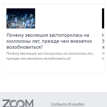
Почему эволюция застопорилась на
Н
миллионы лет, прежде чем внезапно
З
возобновиться?
ж
Почему эволюция застопорилась на миллионы лет,
Но
прежде чем внезапно возобновиться?
по
Обнаружены биологические часы-
В
Сообщить об ошибке