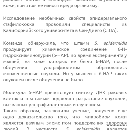
коже, при этом не нанося вреда организму.
Исследование необычных свойств эпидермального
стафилококка проводили специалисты из
Калифорнийского университета
в
Сан-Диего
(
США
).
Команда обнаружила, что штамм
S. epidermidis
продуцирует
химическое
соединение 6-N-
гидроксиаминопурин (6-HAP). Во время эксперимента у
мышей, на коже которых не было 6-HAP, после
облучения ультрафиолетом образовались
множественные
опухоли
. Но у мышей с 6-HAP таких
опухолей после облучения не было.
Молекула 6-HAP препятствует синтезу
ДНК
раковых
клеток и тем самым подавляет разрастание опухолей,
вызванных
ультрафиолетовым
излучением.
Таким образом, заключили ученые, получено еще
одно доказательство того, что микробиом кожи
является важным элементом поддержания
здоровья
людей. В частности,
S. epidermidis
является