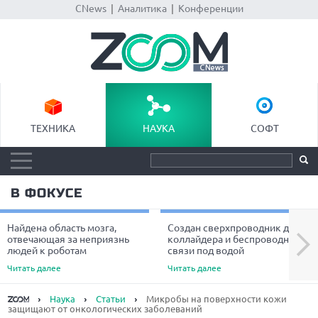
CNews
|
Аналитика
|
Конференции
ТЕХНИКА
НАУКА
СОФТ
В ФОКУСЕ
Найдена область мозга,
Создан сверхпроводник для
Next
отвечающая за неприязнь
коллайдера и беспроводной
людей к роботам
связи под водой
Читать далее
Читать далее
Наука
Статьи
Микробы на поверхности кожи
защищают от онкологических заболеваний