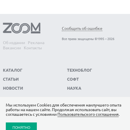
Обнаружены биологические часы-
В
Сообщить об ошибке
хронометр организма — когда они
э
Все права защищены ©1995 – 2026
выходят из строя, развитие человека
с
Об издании
Реклама
Вакансии
Контакты
останавливается
Вс
Ма
Обнаружены биологические часы-хронометр
ко
организма — когда они выходят из строя, развитие
КАТАЛОГ
ТЕХНОБЛОГ
человека останавливается
СТАТЬИ
СОФТ
НОВОСТИ
НАУКА
Мы используем Сookies для обеспечения наилучшего опыта
работы на нашем сайте. Продолжая использовать сайт, вы
ПОДПИШИТЕСЬ НА НАС
соглашаетесь с условиями
Пользовательского соглашения
.
ЯНДЕКС.ДЗЕН
ПОНЯТНО