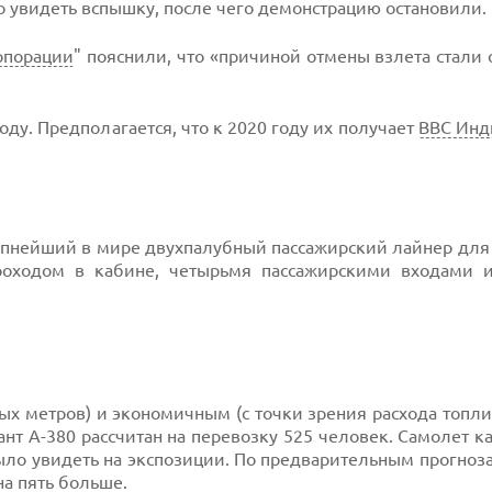
о увидеть вспышку, после чего демонстрацию остановили.
рпорации
" пояснили, что «причиной отмены взлета стали
оду. Предполагается, что к 2020 году их получает
ВВС Инд
упнейший в мире двухпалубный пассажирский лайнер для
роходом в кабине, четырьмя пассажирскими входами 
х метров) и экономичным (с точки зрения расхода топли
нт А-380 рассчитан на перевозку 525 человек. Самолет 
ло увидеть на экспозиции. По предварительным прогнозам
 на пять больше.