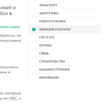
ТРАНСПОРТ
никой и
бои в
ЭНЕРГЕТИКА
РОБОТОТЕХНИКА
иация и космос
АВИАЦИЯ И КОСМОС
 проекты не
ГИС И GPS
етеоусловия
ОПТИКА
СВЯЗЬ
СТРОИТЕЛЬСТВО
спортного
МАШИНОСТРОЕНИЕ
иями и
ИННОВАЦИИ
а», который
зы
на
МКС
, а