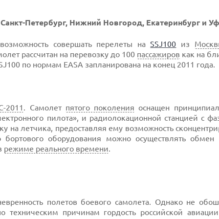
Санкт-Петербург, Нижний Новгород, Екатеринбург и У
 возможность совершать перелеты на
SSJ100
из
Москв
молет рассчитан на перевозку до 100
пассажиров
как на бли
J100 по нормам EASA запланирована на конец 2011 года.
С-2011
. Самолет
пятого поколения
оснащен принципиал
ктронного пилота», и радиолокационной станцией с фа
ку на летчика, предоставляя ему возможность сконцентри
о бортового оборудования можно осуществлять обмен
в
режиме реального времени
.
евренность полетов боевого самолета. Однако не обош
 по техническим причинам гордость российской авиации