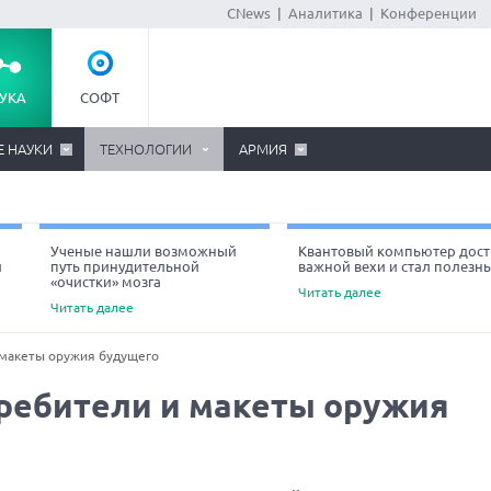
CNews
|
Аналитика
|
Конференции
УКА
СОФТ
Е НАУКИ
ТЕХНОЛОГИИ
АРМИЯ
Ученые нашли возможный
Квантовый компьютер дост
й
путь принудительной
важной вехи и стал полезн
«очистки» мозга
Читать далее
Читать далее
 макеты оружия будущего
требители и макеты оружия