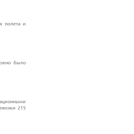
я полета и
можно было
тационными
евозки 215