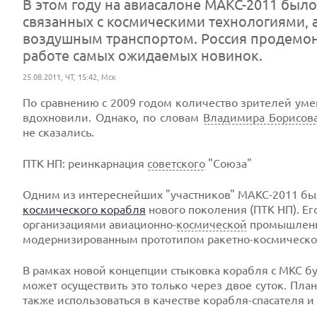
В этом году на авиасалоне МАКС-2011 было
связанных с космическими технологиями,
воздушным транспортом. Россия продемонс
работе самых ожидаемых новинок.
25.08.2011, ЧТ, 15:42, Мск
По сравнению с 2009 годом количество зрителей умен
вдохновили. Однако, по словам
Владимира Борисов
не сказались.
ПТК НП: реинкарнация
советского
"Союза"
Одним из интереснейших "участников" МАКС-2011 бы
космического корабля
нового поколения (ПТК НП). Ег
организациями авиационно-
космической
промышленно
модернизированным прототипом ракетно-космическо
В рамках новой концепции стыковка корабля с МКС буд
может осуществить это только через двое суток. Пла
также использоваться в качестве корабля-спасателя и