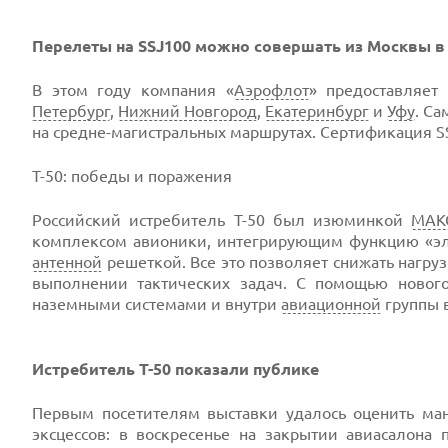
Перелеты на SSJ100 можно совершать из Москвы в 
В этом году компания «
Аэрофлот
» предоставляет
Петербург
,
Нижний Новгород
,
Екатеринбург
и
Уфу
. Са
на средне-магистральных маршрутах. Сертификация SS
Т-50: победы и поражения
Poccийcкий иcтpeбитeль T-50 был изюминкой
МАК
комплексом авионики, интегрирующим функцию «эле
антенной
решеткой. Все это позволяет снижать нагруз
выполнении тактических задач. С помощью новог
наземными системами и внутри
авиационной
группы 
Истребитель Т-50 показали публике
Первым посетителям выставки удалось оценить ман
эксцессов: в воскресенье на закрытии авиасалона