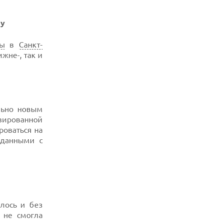
фу
ы
в
Санкт-
жне-, так и
ьно новым
зированной
роваться на
 данными с
лось и без
 не смогла