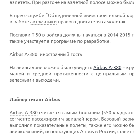
взлететь. При разгоне на взлетной полосе можно был
В пресс-службе "
Объединенной авиастроительной ко
в работе
автоматики
правого двигателя самолета».
Поставки Т-50 в войска должны начаться в 2014-2015 г
также участвует в программе по разработке.
Airbus A-380: иностранный гость
На авиасалоне можно было увидеть
Airbus A-380
– кр
малой и средней протяженности с центральным п
запасными выходами.
Лайнер гигант Airbus
Airbus A-380
считается самым большим (550 квадратны
сегменте пассажирским авиалайнером. Базовый вариа
выполнял показательные полеты, также его можно бы
авиакомпаний, использующих
Airbus
в России
, станет