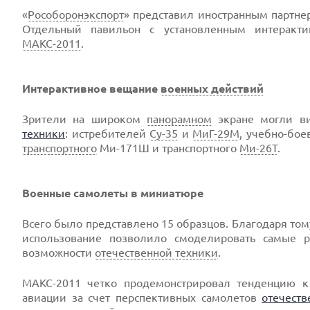
«
Рособоронэкспорт
» представил иностранным партне
Отдельный павильон с установленным интеракт
МАКС-2011
.
Интерактивное вещание
военных действий
Зрители на широком
панорамном
экране могли ви
техники
: истребителей
Су-35
и
МиГ-29М
, учебно-бо
транспортного
Ми-171Ш и транспортного
Ми-26Т
.
Военные самолеты в миниатюре
Всего было представлено 15 образцов. Благодаря том
использование позволило смоделировать самые 
возможности
отечественной техники
.
МАКС-2011 четко продемонстрировал тенденцию к
авиации за счет перспективных самолетов
отечеств