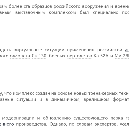
рам более ста образцов российского вооружения и военн
ивным выставочным комплексом был специально пос
деть виртуальные ситуации применения российской
а
евого
самолета
Як-130
, боевых
вертолетов
Ка-52А и
Ми-28
у, что комплекс создан на основе новых тренажерных техн
разные ситуации и в динамичном, зрелищном формат
 модернизации и обновлению существующего парка г
енного
производства. Однако, по словам экспертов, «са