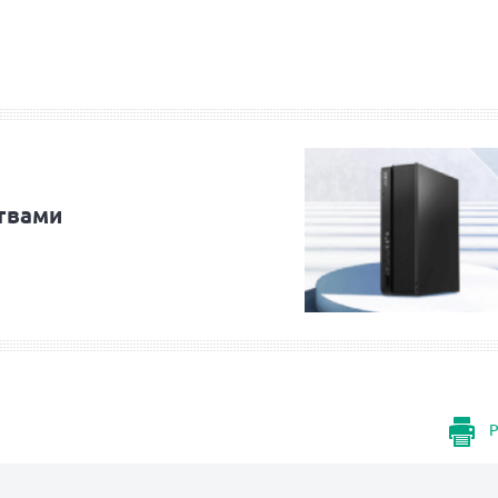
ствами
Р