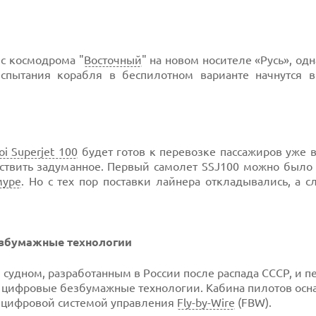
 с космодрома "
Восточный
" на новом носителе «Русь», одн
спытания корабля в беспилотном варианте начнутся в 
oi Superjet 100
будет готов к перевозке пассажиров уже в
ствить задуманное. Первый самолет SSJ100 можно было 
муре
. Но с тех пор поставки лайнера откладывались, а с
езбумажные технологии
удном, разработанным в России после распада СССР, и 
цифровые безбумажные технологии. Кабина пилотов осн
ю цифровой системой управления
Fly-by-Wire
(FBW).