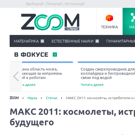
Выбирай : Покупай : Используй
ТЕХНИКА
НА
МАТЕМАТИКА
ЕСТЕСТВЕННЫЕ НАУКИ
ГУМАНИТАРНЫ
В ФОКУСЕ
Найдена область мозга,
Создан сверхпроводник для
отвечающая за неприязнь
коллайдера и беспроводно
людей к роботам
связи под водой
Читать далее
Читать далее
Наука
Статьи
МАКС 2011: космолеты, истребители и
МАКС 2011: космолеты, ис
будущего