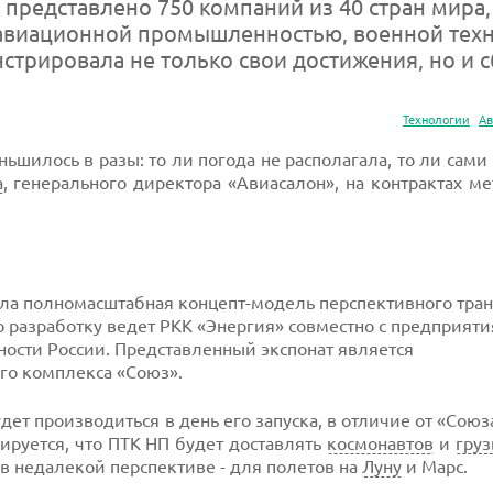
 представлено 750 компаний из 40 стран мира,
 авиационной промышленностью, военной тех
трировала не только свои достижения, но и с
Технологии
Ав
ьшилось в разы: то ли погода не располагала, то ли сами
а
, генерального директора «Авиасалон», на контрактах м
ла полномасштабная концепт-модель перспективного тран
о разработку ведет РКК «Энергия» совместно с предприят
сти России. Представленный экспонат является
го комплекса «Союз».
ет производиться в день его запуска, в отличие от «Союз
нируется, что ПТК НП будет доставлять
космонавтов
и
гру
 в недалекой перспективе - для полетов на
Луну
и Марс.