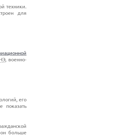
ой техники.
троен для
виационной
НЭ
, военно-
ологий, его
е показать
ражданской
лон больше