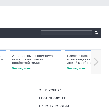
иг
Антипирены по-прежнему
Найдена область мозга,
ым
остаются токсичной
отвечающая за неприязнь
Next
проблемой жилищ
людей к роботам
Читать далее
Читать далее
ЭЛЕКТРОНИКА
БИОТЕХНОЛОГИИ
НАНОТЕХНОЛОГИИ