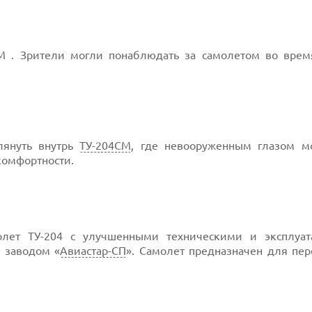
М . Зрители могли понаблюдать за самолетом во врем
лянуть внутрь
ТУ-204СМ
, где невооруженным глазом 
комфортности.
олет ТУ-204 с улучшенными техническими и эксплуа
е
заводом «
Авиастар-СП
». Самолет предназначен для пер