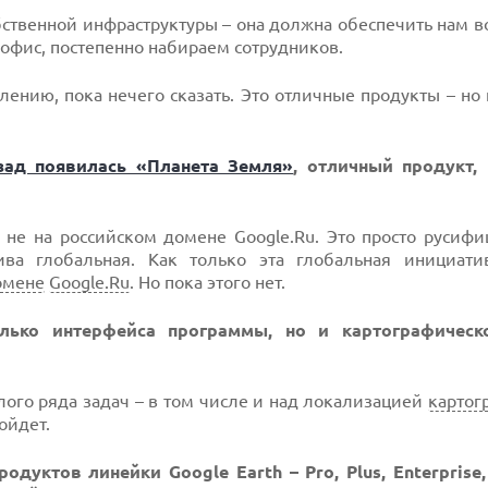
ственной инфраструктуры – она должна обеспечить нам 
офис, постепенно набираем сотрудников.
лению, пока нечего сказать. Это отличные продукты – но 
зад появилась «Планета Земля»
, отличный продукт,
 не на российском домене Google.Ru. Это просто русиф
ива глобальная. Как только эта глобальная инициатив
омене
Google.Ru
. Но пока этого нет.
олько интерфейса программы, но и картографическ
го ряда задач – в том числе и над локализацией
картог
ойдет.
уктов линейки Google Earth – Pro, Plus, Enterprise, 