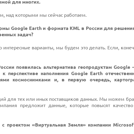
имой для многих.
ем, над которыми мы сейчас работаем.
рмы Google Earth и формата KML в России для решения
венных задач?
о интересные варианты, мы будем это делать. Если, конеч
России появилась альтернатива геопродуктам Google 
ь к перспективе наполнения Google Earth отечестве
ями космоснимками и, в первую очередь, картогр
ций для тех или иных поставщиков данных. Мы можем бр
омпания предложит данные, которые повысят качество
ь с проектом «Виртуальная Земля» компании Microsof