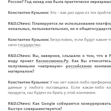
России? Год назад она была практически неразреш
Константин Кузьмин:
Это – как раз одна из тех пробл
R&D.CNews: Планируется ли использование платфо
локальных, пользовательских, но и общегосударст
Константин Кузьмин:
Безусловно, если будут какие-т
само
государство
.
R&D.CNews: Вы, наверное, слышали о том, что в 
виду проект
Космоснимки.Ру
. Как Вы относитес
полученными «напрямую»
российскими
компани
материалом?
Константин Кузьмин:
У нас нет каких-либо преферен
данные у любого поставщика. Если какая-либо к
продукта, мы будем их брать у этой компании.
R&D.CNews: Как Google собирается конкурироват
быстро совершенствуется?