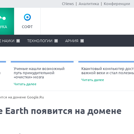
CNews
|
Аналитика
|
Конференции
УКА
СОФТ
Е НАУКИ
ТЕХНОЛОГИИ
АРМИЯ
Ученые нашли возможный
Квантовый компьютер дост
й
путь принудительной
важной вехи и стал полезн
«очистки» мозга
Читать далее
Читать далее
ится на домене Google.Ru
e Earth появится на домене