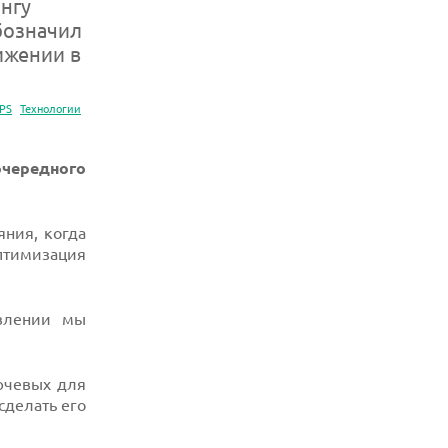
нгу
означил
ижении в
PS
Технологии
очередного
яния, когда
оптимизация
авлении мы
лючевых для
сделать его