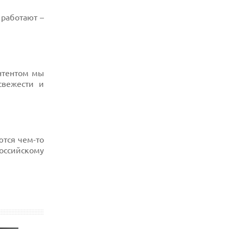
 работают –
нтентом мы
вежести и
тся чем-то
оссийскому