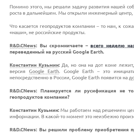
Помимо этого, мы решали задачу развития нашей соб
роста в дальнейшем. Мы открыли инженерный центр, 
Что касается геопродуктов компании – то нам, к сожа
«наши», не российские продукты.
R&D.CNews
: Вы скромничаете –
всего неделю на
переведенный на русский Google Earth.
Константин Кузьмин
:
Да, но она на дот коме лежит,
версия
Google Earth
. Google Earth – это инициат
непосредственно в России, Google Earth появится на
д
R&D.CNews: Планируется ли русификация не т
геопродуктов компании?
Константин Кузьмин:
Мы работаем над решением цело
информации. В какой-то момент это неизбежно произ
R&D.CNews: Вы решили проблему приобретения прод