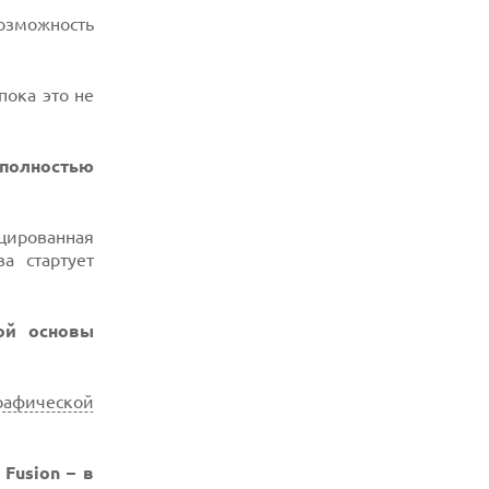
возможность
пока это не
 полностью
ицированная
а стартует
ой основы
рафической
Fusion – в