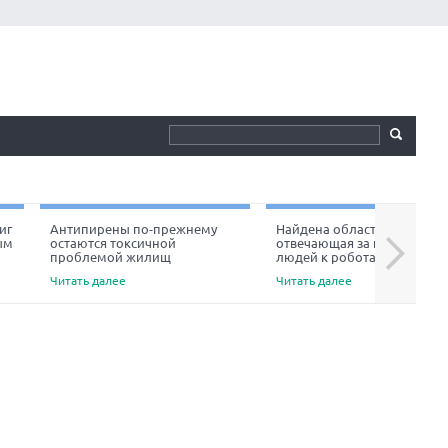
иг
Антипирены по-прежнему
Найдена область мозга,
ым
остаются токсичной
отвечающая за неприязнь
Next
проблемой жилищ
людей к роботам
Читать далее
Читать далее