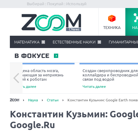
Выбирай : Покупай : Используй
ТЕХНИКА
НА
МАТЕМАТИКА
ЕСТЕСТВЕННЫЕ НАУКИ
ГУМАНИТАРНЫ
В ФОКУСЕ
Найдена область мозга,
Создан сверхпроводник для
отвечающая за неприязнь
коллайдера и беспроводно
людей к роботам
связи под водой
Читать далее
Читать далее
Наука
Статьи
Константин Кузьмин: Google Earth появ
Константин Кузьмин: Googl
Google.Ru