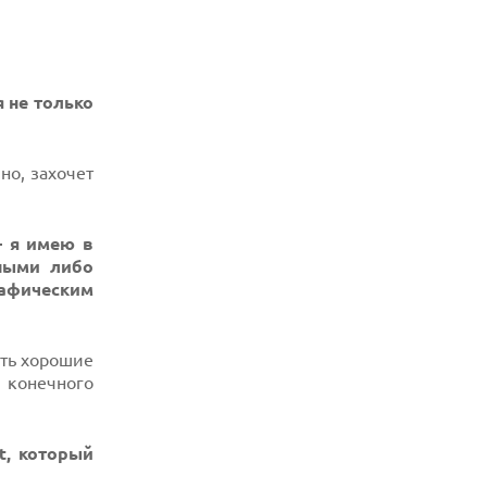
 не только
но, захочет
– я имею в
нными либо
афическим
ать хорошие
 конечного
t, который