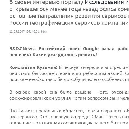
В своем интервью порталу
Исследования и
открывшегося менее года назад офиса ком
основные направления развития сервисов
России географических сервисов компании
22.05.2007, ВТ, 18:36, Мск
R&D.CNews: Российский офис
Google
начал работ
решения? Какие уже удалось решить?
Константин Кузьмин:
В первую очередь мы стремимся
они стали бы соответствовать потребностям людей. 
поиска – необходимо было «обучить» его особенност
В основе своей она была решена – это, очевид
сфокусировали свои усилия – этим вопросом занимала
Что касается остальных областей, то мы старались 
нас сервисов. Это, в первую очередь,
GMail
– очень ва
открытым – это важная составляющая нашего бизнеса