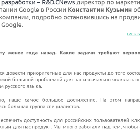
 разработки – R&D.CNews
директор по маркети
пании Google в России
Константин Кузьмин
об
 компании, подробно остановившись на продв
 Google.
ГИС и G
у менее года назад. Какие задачи требуют перво
 довести приоритетные для нас продукты до того состо
Самой большой проблемой для нас изначально являлась 
ям
русского языка
.
но, наше самое большое достижение. На этом напр
сь большая группа специалистов.
обеспечить доступность для российских пользователей к
жный для нас продукт. Мы много работали над тем, чтобы 
.