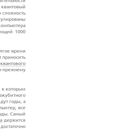
лительности
 квантовый
о сложность
рмулированы
компьютера
ующий 1000
лгое время
ет приносить
а
квантового
о-прежнему
, к которым
окубитного
дут годы, а
пьютер, все
ды. Самый
а
держится
 достаточно