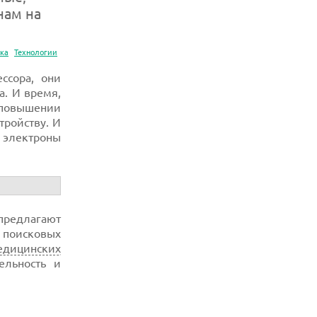
нам на
ка
Технологии
ссора, они
а. И время,
 повышении
тройству. И
 электроны
 предлагают
 поисковых
едицинских
ельность и