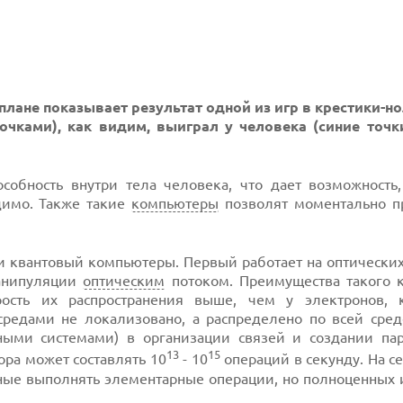
плане показывает результат одной из игр в крестики-н
очками), как видим, выиграл у человека (синие точк
особность внутри тела человека, что дает возможность
димо. Также такие
компьютеры
позволят моментально п
 квантовый компьютеры. Первый работает на оптических
манипуляции
оптическим
потоком. Преимущества такого 
рость их распространения выше, чем у электронов,
редами не локализовано, а распределено по всей среде
ными системами) в организации связей и создании па
13
15
ора может составлять 10
- 10
операций в секунду. На 
бные выполнять элементарные операции, но полноценных 