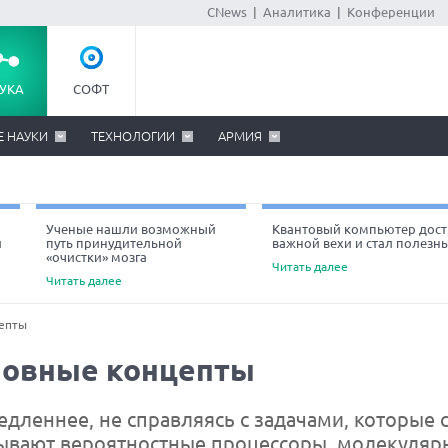
CNews
|
Аналитика
|
Конференции
УКА
СОФТ
Е НАУКИ
ТЕХНОЛОГИИ
АРМИЯ
Ученые нашли возможный
Квантовый компьютер дост
й
путь принудительной
важной вехи и стал полезн
«очистки» мозга
Читать далее
Читать далее
епты
новные концепты
леннее, не справляясь с задачами, которые с
тывают вероятностные процессоры, молекуляр