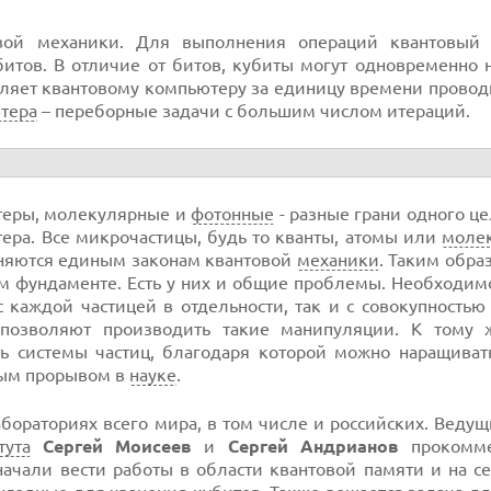
овой механики. Для выполнения операций квантовый
битов. В отличие от битов, кубиты могут одновременно 
ляет квантовому компьютеру за единицу времени провод
тера
– переборные задачи с большим числом итераций.
теры, молекулярные и
фотонные
- разные грани одного це
ера. Все микрочастицы, будь то кванты, атомы или
моле
иняются единым законам квантовой
механики
. Таким обра
 фундаменте. Есть у них и общие проблемы. Необходимо
с каждой частицей в отдельности, так и с совокупностью
позволяют производить такие манипуляции. К тому 
ь системы частиц, благодаря которой можно наращиват
ным прорывом в
науке
.
бораториях всего мира, в том числе и российских. Веду
тута
Сергей Моисеев
и
Сергей Андрианов
прокомме
начали вести работы в области квантовой памяти и на 