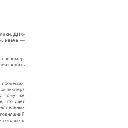
олики. ДНК-
и, иначе —
, например,
роизводить
 процессах,
компьютера
 к тому же
, что дает
раллельных
сегодняшний
и готовых к