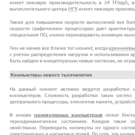
имеет пиковую производительность в 24 TFlop/s, в
вычислительного центра
МГУ
имеет пиковую производ
Также для повышения скорости вычислений все бол
скорости графическим процессорам дает архитектур
специальное ПО, можно перенаправить основную вычи
Тем не менее все ближе тот момент, когда
кремниев
с учетом распределения нагрузок и использования а
быть найден в концептуально новых системах, не огр
Компьютеры нового тысячелетия
На данный момент активно ведутся разработки м
компьютеров. Сложность разработки таких систем 
центрального процессора, элементов памяти, устройст
В основе
молекулярных компьютеров
лежат биста
термодинамических состояниях. Каждое такое с
свойствами. Переводить молекулы из одного состоя
электрических
и магнитных полей. По сути, эти
молек