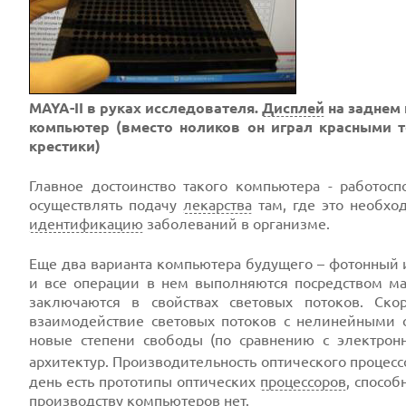
MAYA-II в руках исследователя.
Дисплей
на заднем 
компьютер (вместо ноликов он играл красными т
крестики)
Главное достоинство такого компьютера - работосп
осуществлять подачу
лекарства
там, где это необхо
идентификацию
заболеваний в организме.
Еще два варианта компьютера будущего – фотонный и
и все операции в нем выполняются посредством 
заключаются в свойствах световых потоков. Ско
взаимодействие световых потоков с нелинейными с
новые степени свободы (по сравнению с электрон
архитектур. Производительность оптического процесс
день есть прототипы оптических
процессоров
, спосо
производству компьютеров нет.