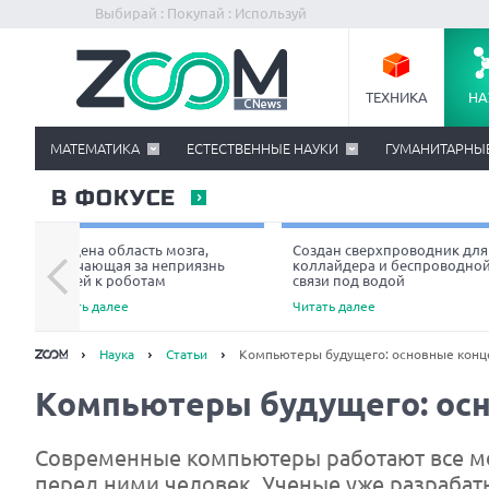
Выбирай : Покупай : Используй
ТЕХНИКА
НА
МАТЕМАТИКА
ЕСТЕСТВЕННЫЕ НАУКИ
ГУМАНИТАРНЫ
В ФОКУСЕ
Найдена область мозга,
Создан сверхпроводник для
отвечающая за неприязнь
коллайдера и беспроводно
людей к роботам
связи под водой
Читать далее
Читать далее
Наука
Статьи
Компьютеры будущего: основные конц
Компьютеры будущего: ос
Современные компьютеры работают все мед
перед ними человек. Ученые уже разраба