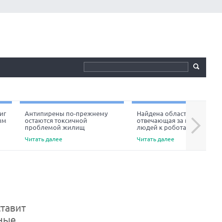
иг
Антипирены по-прежнему
Найдена область мозга,
ым
остаются токсичной
отвечающая за неприязнь
Next
проблемой жилищ
людей к роботам
Читать далее
Читать далее
тавит
ные,