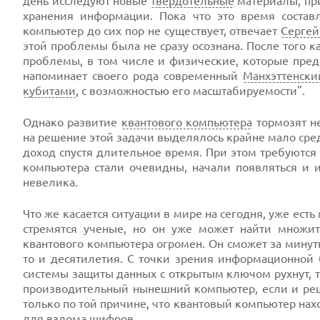
день исследуют новые
твердотельные
материалы, при
хранения информации. Пока что это время состав
компьютер до сих пор не существует, отвечает
Сергей
этой проблемы была не сразу осознана. После того
проблемы, в том числе и физические, которые пред
напоминает своего рода современный
Манхэттенски
кубитами
, с возможностью его масштабируемости".
Однако развитие
квантового компьютера
тормозят не
на решение этой задачи выделялось крайне мало сре
доход спустя длительное время. При этом требуются
компьютера стали очевидны, начали появляться и и
невелика.
Что же касается ситуации в мире на сегодня, уже есть
стремятся ученые, но он уже может найти множит
квантового компьютера огромен. Он сможет за минут
то и десятилетия. С точки зрения информационной б
системы защиты данных с открытым ключом рухнут, 
производительный нынешний компьютер, если и реши
только по той причине, что квантовый компьютер нахо
для взлома шифров.