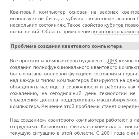
Квантовый компьютер основан на законах квант
использует не биты, а кубиты – квантовые аналоги 
нескольких состояниях. Такое свойство
кубитов
позво
вычислений. Область применения
квантового компью
Проблема создания квантового компьютера
Все прототипы компьютеров будущего –
ДНК
-компью
создания полнофункционального квантового компьют
быть описаны волновой функцией состояния и подч
над каждым типом компьютеров базируются на одном
объединять частицы в совокупности и работать как 
сожалению, на сегодняшний день технологии не 
управления должна поддерживать масштабируемост
компьютера. Решение этой проблемы станет очеред
Над созданием квантового компьютера работают в ла
сотрудники
Казанского физико-технического инсти
текущую ситуацию в этой области. С 2001 года они 