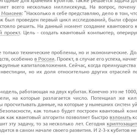
годные для хранения кубитов. Также решается задача д
ляет всего несколько миллисекунд. На вопрос, почему
 Моисеев
: "Насколько я себе представляю, дело в том, чт
 как был проведен первый цикл исследований, были сфо
стояло решить. На данный момент создание квантового 
й проект
. Цель - создать квантовый компьютер, оперир
 только технические проблемы, но и экономические. До
дств, особенно
в России
. Проект, в случае его успеха, начн
 крупные капиталовложения. Сейчас, когда преимуществ
нвестиции, но их доля относительно других отраслей п
 модель, работающая на двух кубитах. Конечно это не 1000
ели, на которые разлагается число. Потенциал же кил
ы просчитывать данные, на которые у нынешних систем уй
езопасности, как только будет построен квантовый ком
так как квантовый алгоритм позволяет быстро
взломать
ко
т эту задачу, то за несколько лет. Сегодня
криптозащит
дится в самом начале своего развития. И 2-3-х кубитов не