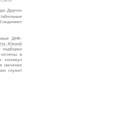
ди. Другим
табильные
 Соединяют
ервые ДНК–
тета Южной
т подборки
 системы в
я молекул
ое свечение
чки служит