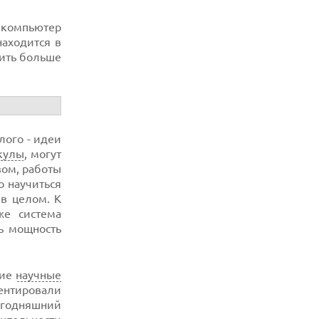
 компьютер
находится в
ить больше
лого - идеи
кулы
, могут
зом, работы
 научиться
 в целом. К
же система
ь мощность
щие
научные
нтировали
сегодняшний