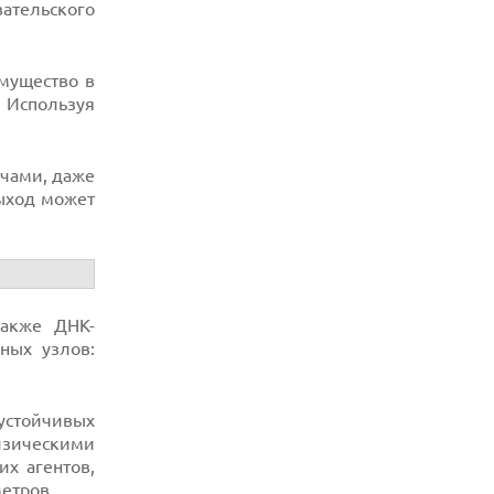
ательского
мущество в
 Используя
ачами, даже
Выход может
также ДНК-
ных узлов:
устойчивых
изическими
х агентов,
етров
.