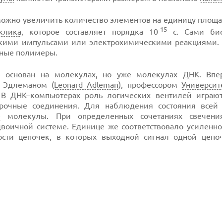
ожно увеличить количество элементов на единицу площа
-15
клика
, которое составляет порядка 10
с. Сами бис
скими импульсами или электрохимическими реакциями.
ные полимеры.
е основан на молекулах, но уже молекулах
ДНК
. Вп
 Эдлеманом (
Leonard Adleman
), профессором
Универси
 В ДНК–компьютерах роль логических вентилей играю
рочные соединения. Для наблюдения состояния всей
е
молекулы. При определенных сочетаниях свечени
двоичной системе. Единице же соответствовало усиленн
ости цепочек, в которых выходной сигнал одной цепо