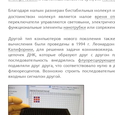
Благодаря малым размерам бистабильных молекул м
достоинством молекул является малое
время от
переключатели управляются световыми, электриче
функциональные элементы
нанотрубки
или сопряжен
Другой тип компьютеров нового поколения такж
вычисления были проведены в 1994 г. Леонардом
Калифорнии
, для решения задачи коммивояжера.
цепочек ДНК, которые образуют друг с другом п
последовательность внедрялись
флуоресцирующи
подавляли друг друга, что соответствовало нулю в 
флюоресцентов. Возможно строить последовательн
входным сигналом другой.