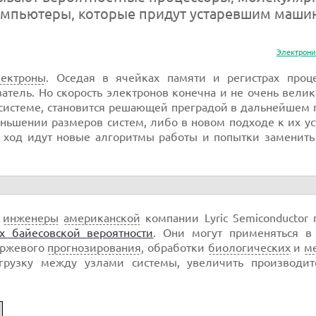
компьютеры, которые придут устаревшим маши
Электрони
лектроны
. Оседая в ячейках памяти и регистрах проце
тель. Но скорость электронов конечна и не очень велик
 системе, становится решающей преградой в дальнейшем
ьшении размеров систем, либо в новом подходе к их ус
в ход идут новые алгоритмы работы и попытки заменить
,
инженеры
американской
компании Lyric Semiconductor
х байесовской вероятности
. Они могут применяться в
иржевого
прогнозирования
, обработки
биологических
и
м
агрузку между узлами системы, увеличить производит