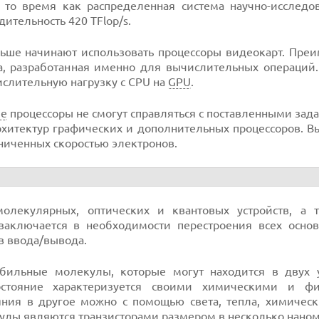
 то время как распределенная система научно-исследов
ительность 420 TFlop/s.
ьше начинают использовать процессоры видеокарт. Преи
а, разработанная именно для вычислительных операций.
слительную нагрузку с CPU на
GPU
.
ые
процессоры не смогут справляться с поставленными зад
рхитектур графических и дополнительных процессоров. 
аниченных скоростью электронов.
олекулярных, оптических и квантовых устройств, а 
заключается в необходимости перестроения всех основ
в ввода/вывода.
бильные молекулы, которые могут находится в двух 
остояние характеризуется своими химическими и ф
ния в другое можно с помощью света, тепла, химически
улы
являются транзисторами размером в несколько
наном