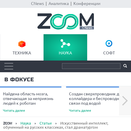
CNews
|
Аналитика
|
Конференции
ТЕХНИКА
НАУКА
СОФТ
В ФОКУСЕ
Найдена область мозга,
Создан сверхпроводник для
Next
отвечающая за неприязнь
коллайдера и беспроводной
людей к роботам
связи под водой
Читать далее
Читать далее
Наука
Статьи
Искусственный интеллект,
обученный на русских классиках, стал драматургом