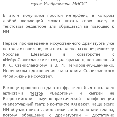
сцене. Изображение: МИСИС
В итоге получился простой интерфейс, в котором
любой желающий может писать свою пьесу в
текстовом редакторе или обращаться за помощью к
ИИ.
Первое произведение искусственного драматурга уже
не только написано, но и поставлено на сцене: режиссер
Ярослав Шевалдов в соавторстве с
«НейроСтаниславским» создал фрагмент, посвященный
К. С. Станиславскому и В. И. Немировичу-Данченко.
Источником вдохновения стала книга Станиславского
«Моя жизнь в искусстве».
В конце прошлого года этот фрагмент был поставлен
артистами
театра
«Ведогонь» и сыгран на
Всероссийской
научно
-практической конференции
«Репертуарный театр в контексте XXI века». Чаще всего
ИИ обучают писать либо стихи, либо короткие тексты,
потому обращение к драматургии – достаточно