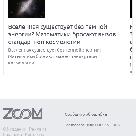
Вселенная существует без темной
Ма
энергии? Математики бросают вызов
З
стандартной космологии
с
б
Вселенная существует без темной энергии?
п
Математики бросают вызов стандартной
космологии
Ма
не
бр
Какие простейшие головоломки не
Сообщить об ошибке
может решить ИИ и почему
Все права защищены ©1995 – 2026
Об издании
Реклама
Какие простейшие головоломки не может решить
Вакансии
Контакты