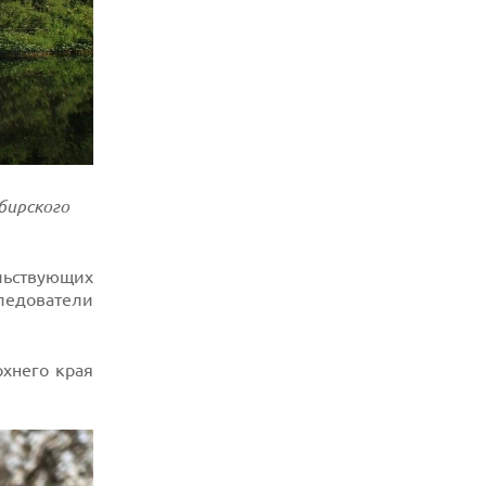
бирского
льствующих
следователи
рхнего края