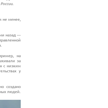
России.
м не менее,
ами назад —
правленной
.
пример, на
аживали за
он с низким
ельствах у
но создано
нных людей.