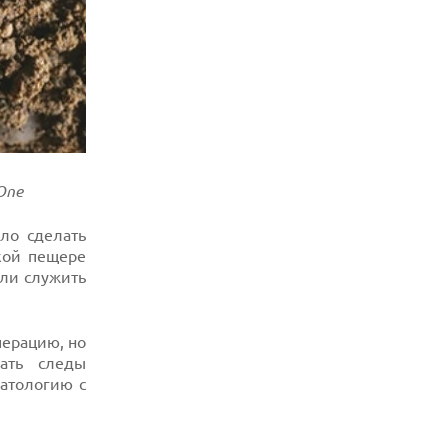
One
ло сделать
кой пещере
ли служить
перацию, но
ать следы
патологию с