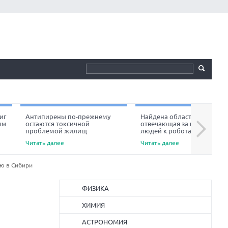
иг
Антипирены по-прежнему
Найдена область мозга,
ым
остаются токсичной
отвечающая за неприязнь
Next
проблемой жилищ
людей к роботам
Читать далее
Читать далее
ию в Сибири
ФИЗИКА
ХИМИЯ
АСТРОНОМИЯ