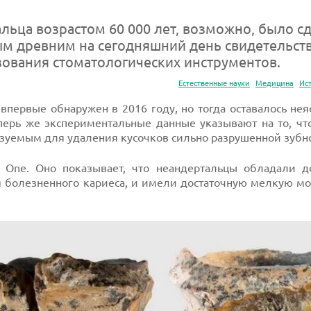
льца возрастом 60 000 лет, возможно, было с
ым древним на сегодняшний день свидетельст
ования стоматологических инструментов.
Естественные науки
Медицина
Ис
первые обнаружен в 2016 году, но тогда оставалось нея
еперь же экспериментальные данные указывают на то, чт
уемым для удаления кусочков сильно разрушенной зубн
 One. Оно показывает, что неандертальцы обладали д
я болезненного кариеса, и имели достаточную мелкую м