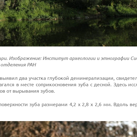
ири. Изображение: Институт археологии и этнографии Си
отделения РАН
выявил два участка глубокой деминерализации, свидете
агался в месте соприкосновения зуба с десной. Здесь ис
ов от вырывания зубов.
оверхности зуба размерами 4,2 х 2,8 х 2,6 мм. Вдоль ве