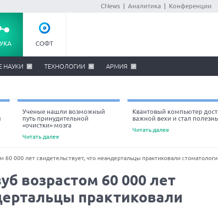
CNews
|
Аналитика
|
Конференции
УКА
СОФТ
Е НАУКИ
ТЕХНОЛОГИИ
АРМИЯ
Ученые нашли возможный
Квантовый компьютер дост
й
путь принудительной
важной вехи и стал полезн
«очистки» мозга
Читать далее
Читать далее
 60 000 лет свидетельствует, что неандертальцы практиковали стоматолог
б возрастом 60 000 лет
ндертальцы практиковали