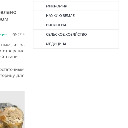
МИКРОМИР
делано
НАУКИ О ЗЕМЛЕ
вом
БИОЛОГИЯ
СЕЛЬСКОЕ ХОЗЯЙСТВО
тория
5714
МЕДИЦИНА
сным, из-за
о отверстие
ой ткани.
остаточным
оторику для