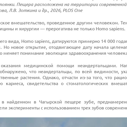
тоянки. Пещера расположена на территории современной 
ва, Л.В. Зоткина и др., 2026, PLOS One
ское вмешательство, проведенное другим человеком. Те
дицины и хирургии — прерогатива не только Homo sapiens.
его вида, Homo sapiens, датируются примерно 14 000 год
. Но новое открытие, отодвигающее дату начала целена
но меняет понимание эволюции здравоохранения человека
 оказания медицинской помощи неандертальцами. На
обнаружено, что неандертальцы, по всей видимости, ух
енные растения. Однако, отчасти из-за того, что раци
ю кариеса, свидетельства о стоматологических вмешат
 в найденном в Чагырской пещере зубе, преднамерен
ели эксперименты с использованием трех зубов совреме