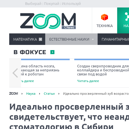
Выбирай : Покупай : Используй
ТЕХНИКА
НА
МАТЕМАТИКА
ЕСТЕСТВЕННЫЕ НАУКИ
ГУМАНИТАРНЫ
В ФОКУСЕ
Найдена область мозга,
Создан сверхпроводник для
отвечающая за неприязнь
коллайдера и беспроводно
людей к роботам
связи под водой
Читать далее
Читать далее
Наука
Статьи
Идеально просверленный зуб возрастом
Идеально просверленный зу
свидетельствует, что неа
стоматологию в Сибири