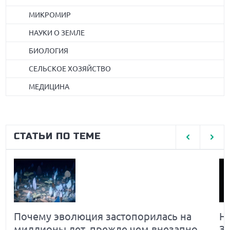
МИКРОМИР
НАУКИ О ЗЕМЛЕ
БИОЛОГИЯ
СЕЛЬСКОЕ ХОЗЯЙСТВО
МЕДИЦИНА
СТАТЬИ ПО ТЕМЕ
Почему эволюция застопорилась на
Н
миллионы лет, прежде чем внезапно
З