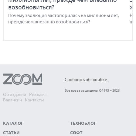
возобновиться?
ж
Почему эволюция застопорилась на миллионы лет,
Но
прежде чем внезапно возобновиться?
по
Обнаружены биологические часы-
В
Сообщить об ошибке
хронометр организма — когда они
э
Все права защищены ©1995 – 2026
выходят из строя, развитие человека
с
Об издании
Реклама
Вакансии
Контакты
останавливается
Вс
Ма
Обнаружены биологические часы-хронометр
ко
организма — когда они выходят из строя, развитие
КАТАЛОГ
ТЕХНОБЛОГ
человека останавливается
СТАТЬИ
СОФТ