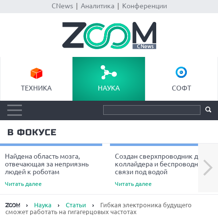
CNews
|
Аналитика
|
Конференции
ТЕХНИКА
НАУКА
СОФТ
В ФОКУСЕ
Найдена область мозга,
Создан сверхпроводник для
Next
отвечающая за неприязнь
коллайдера и беспроводной
людей к роботам
связи под водой
Читать далее
Читать далее
Наука
Статьи
Гибкая электроника будущего
сможет работать на гигагерцовых частотах