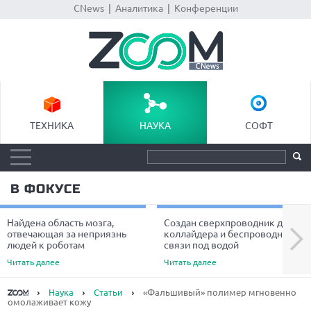
CNews
|
Аналитика
|
Конференции
ТЕХНИКА
НАУКА
СОФТ
В ФОКУСЕ
Найдена область мозга,
Создан сверхпроводник для
Next
отвечающая за неприязнь
коллайдера и беспроводной
людей к роботам
связи под водой
Читать далее
Читать далее
Наука
Статьи
«Фальшивый» полимер мгновенно
омолаживает кожу