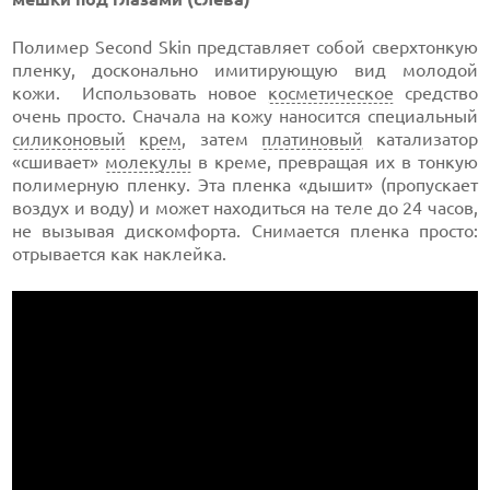
Полимер Second Skin представляет собой сверхтонкую
пленку, досконально имитирующую вид молодой
кожи. Использовать новое
косметическое
средство
очень просто. Сначала на кожу наносится специальный
силиконовый
крем
, затем
платиновый
катализатор
«сшивает»
молекулы
в креме, превращая их в тонкую
полимерную пленку. Эта пленка «дышит» (пропускает
воздух и воду) и может находиться на теле до 24 часов,
не вызывая дискомфорта. Снимается пленка просто:
отрывается как наклейка.