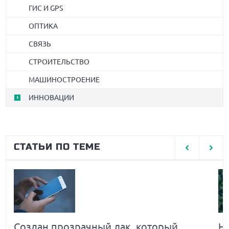
ГИС И GPS
ОПТИКА
СВЯЗЬ
СТРОИТЕЛЬСТВО
МАШИНОСТРОЕНИЕ
ИННОВАЦИИ
СТАТЬИ ПО ТЕМЕ
Создан прозрачный лак, который
Н