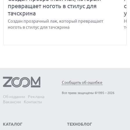
превращает ноготь в стилус для
с
тачскрина
у
Создан прозрачный лак, который превращает
Но
ноготь в стилус для тачскрина
то
Ученые предупреждают — Wi-Fi легко
Д
Сообщить об ошибке
превратится в невидимую систему
ц
Все права защищены ©1995 – 2026
массового наблюдения даже при
с
Об издании
Реклама
Вакансии
Контакты
отсутствии гаджетов
Ди
об
Ученые предупреждают — Wi-Fi легко превратится
ну
в невидимую систему массового наблюдения даже
КАТАЛОГ
ТЕХНОБЛОГ
при отсутствии гаджетов