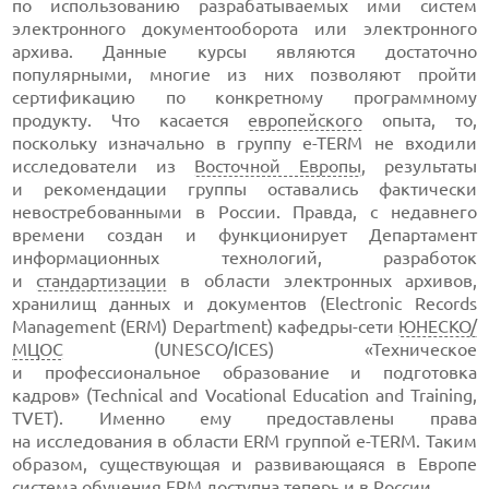
по использованию разрабатываемых ими систем
электронного документооборота или электронного
архива. Данные курсы являются достаточно
популярными, многие из них позволяют пройти
сертификацию по конкретному программному
продукту. Что касается
европейского
опыта, то,
поскольку изначально в группу
e-TERM
не входили
исследователи из
Восточной Европы
, результаты
и рекомендации группы оставались фактически
невостребованными в России. Правда, с недавнего
времени создан и функционирует Департамент
информационных технологий, разработок
и
стандартизации
в области электронных архивов,
хранилищ данных и документов (Electronic Records
Management (ERM) Department)
кафедры-сети
ЮНЕСКО/
МЦОС
(UNESCO/ICES) «Техническое
и профессиональное образование и подготовка
кадров» (Technical and Vocational Education and Training,
TVET). Именно ему предоставлены права
на исследования в области ERM группой
e-TERM
. Таким
образом, существующая и развивающаяся в Европе
система обучения ERM доступна теперь и
в России
.