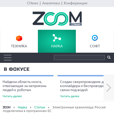
CNews
|
Аналитика
|
Конференции
ТЕХНИКА
НАУКА
СОФТ
В ФОКУСЕ
Найдена область мозга,
Создан сверхпроводник для
Next
отвечающая за неприязнь
коллайдера и беспроводной
людей к роботам
связи под водой
Читать далее
Читать далее
Наука
Статьи
Электронные хранилища: Россия
подключена к программам ЕС