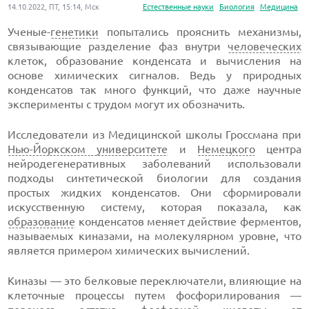
14.10.2022, ПТ, 15:14, Мск
Естественные науки
Биология
Медицина
Ученые-
генетики
попытались прояснить механизмы,
связывающие разделение фаз внутри
человеческих
клеток, образование конденсата и вычисления на
основе химических сигналов. Ведь у природных
конденсатов так много функций, что даже научные
эксперименты с трудом могут их обозначить.
Исследователи из Медицинской школы Гроссмана при
Нью-Йоркском университете
и
Немецкого
центра
нейродегенеративных заболеваний использовали
подходы синтетической биологии для создания
простых жидких конденсатов. Они сформировали
искусственную систему, которая показала, как
образование
конденсатов меняет действие ферментов,
называемых киназами, на молекулярном уровне, что
является примером химических вычислений.
Киназы — это белковые переключатели, влияющие на
клеточные процессы путем фосфорилирования —