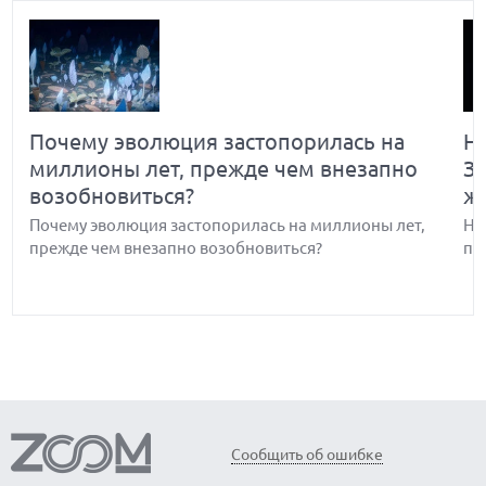
Почему эволюция застопорилась на
Н
миллионы лет, прежде чем внезапно
З
возобновиться?
ж
Почему эволюция застопорилась на миллионы лет,
Но
прежде чем внезапно возобновиться?
по
Обнаружены биологические часы-
В
Сообщить об ошибке
хронометр организма — когда они
э