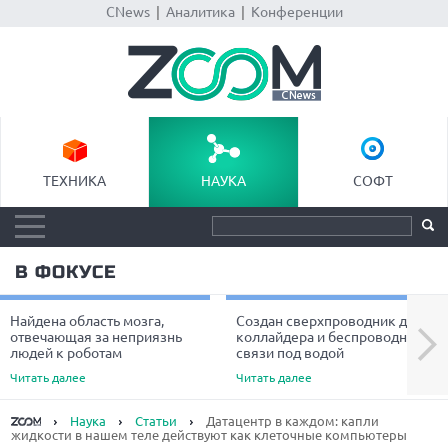
CNews
|
Аналитика
|
Конференции
ТЕХНИКА
НАУКА
СОФТ
В ФОКУСЕ
Найдена область мозга,
Создан сверхпроводник для
Next
отвечающая за неприязнь
коллайдера и беспроводной
людей к роботам
связи под водой
Читать далее
Читать далее
Наука
Статьи
Датацентр в каждом: капли
жидкости в нашем теле действуют как клеточные компьютеры