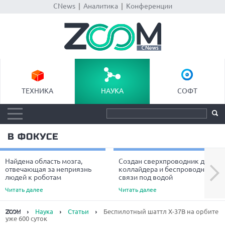
CNews
|
Аналитика
|
Конференции
ТЕХНИКА
НАУКА
СОФТ
В ФОКУСЕ
Найдена область мозга,
Создан сверхпроводник для
Next
отвечающая за неприязнь
коллайдера и беспроводной
людей к роботам
связи под водой
Читать далее
Читать далее
Наука
Статьи
Беспилотный шаттл X-37B на орбите
уже 600 суток