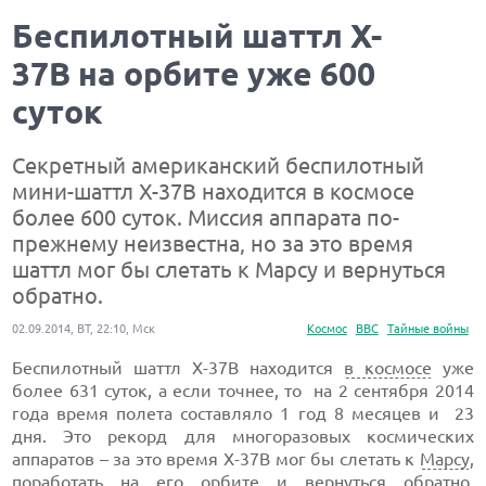
Беспилотный шаттл X-
37B на орбите уже 600
суток
Секретный американский беспилотный
мини-шаттл X-37B находится в космосе
более 600 суток. Миссия аппарата по-
прежнему неизвестна, но за это время
шаттл мог бы слетать к Марсу и вернуться
обратно.
02.09.2014, ВТ, 22:10, Мск
Космос
ВВС
Тайные войны
Беспилотный шаттл X-37B находится
в космосе
уже
более 631 суток, а если точнее, то на 2 сентября 2014
года время полета составляло 1 год 8 месяцев и 23
дня. Это рекорд для многоразовых космических
аппаратов – за это время X-37B мог бы слетать к
Марсу
,
поработать на его орбите и вернуться обратно,