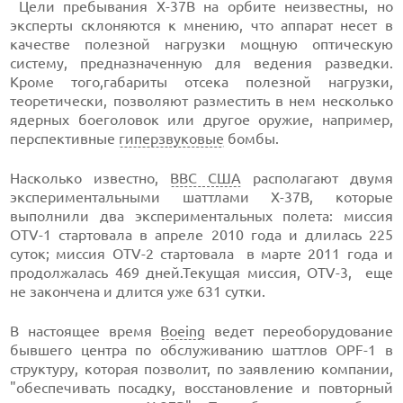
Цели пребывания X-37B на орбите неизвестны, но
эксперты склоняются к мнению, что аппарат несет в
качестве полезной нагрузки мощную оптическую
систему, предназначенную для ведения разведки.
Кроме того,габариты отсека полезной нагрузки,
теоретически, позволяют разместить в нем несколько
ядерных боеголовок или другое оружие, например,
перспективные
гиперзвуковые
бомбы.
Насколько известно,
ВВС США
располагают двумя
экспериментальными шаттлами X-37B, которые
выполнили два экспериментальных полета: миссия
OTV-1 стартовала в апреле 2010 года и длилась 225
суток; миссия OTV-2 стартовала в марте 2011 года и
продолжалась 469 дней.Текущая миссия, OTV-3, еще
не закончена и длится уже 631 сутки.
В настоящее время
Boeing
ведет переоборудование
бывшего центра по обслуживанию шаттлов OPF-1 в
структуру, которая позволит, по заявлению компании,
"обеспечивать посадку, восстановление и повторный