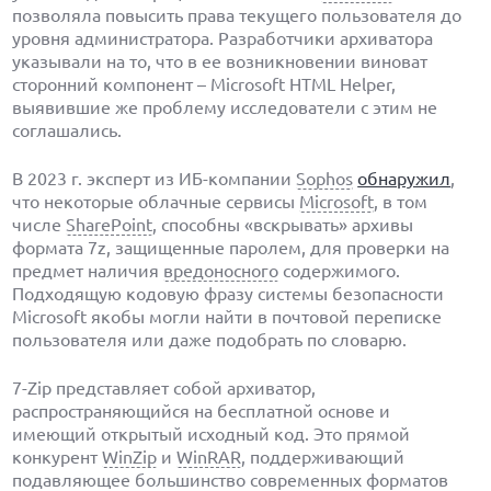
позволяла повысить права текущего пользователя до
уровня администратора. Разработчики архиватора
указывали на то, что в ее возникновении виноват
сторонний компонент – Microsoft HTML Helper,
выявившие же проблему исследователи с этим не
соглашались.
В 2023 г. эксперт из ИБ-компании
Sophos
обнаружил
,
что некоторые облачные сервисы
Microsoft
, в том
числе
SharePoint
, способны «вскрывать» архивы
формата 7z, защищенные паролем, для проверки на
предмет наличия
вредоносного
содержимого.
Подходящую кодовую фразу системы безопасности
Microsoft якобы могли найти в почтовой переписке
пользователя или даже подобрать по словарю.
7-Zip представляет собой архиватор,
распространяющийся на бесплатной основе и
имеющий открытый исходный код. Это прямой
конкурент
WinZip
и
WinRAR
, поддерживающий
подавляющее большинство современных форматов