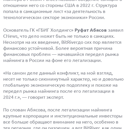
отношении него со стороны США в 2022 г. Структура
попала в санкционные лист «за деятельность в
технологическом секторе экономики» России.
Основатель ГК «ГБИГ Холдингс»
Руфат Абясов
заявил
CNews, что дело может быть не только в санкциях.
Несмотря на их введение, BitRiverдо сих пор является
финансово устойчивой. Более вероятная причина
финансовых проблем — начавшийся передел рынка
майнинга в России на фоне его легализации.
«На самом деле данный конфликт, на мой взгляд,
несет не только сиюминутный характер, но и довольно
глобальную экономическую подоплеку и похоже на
передел рынка майнинга после его легализации в
2024 г.», — говорит эксперт.
По словам Абясова, после легализации майнинга
крупные корпорации и институциональные инвесторы
все больше обращают внимание на него, особенно в
тех регионах, где он разрешен, а вот BitRiver, как один