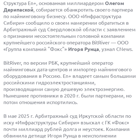
Структура En+, основанная миллиардером
Олегом
Дерипаской
, собирается обанкротить своего партнера
по майнинговому бизнесу. ООО «Инфраструктура
Сибири» сообщило о своем намерении обратиться в
Арбитражный суд Свердловской области с заявлением
о признании несостоятельным головной компании
крупнейшего российского оператора BitRiver — ООО
«Группа компаний "Фокс"»
Игоря Рунца
, узнал CNews.
BitRiver, по версии РБК, крупнейший оператор
майнинговых дата-центров и импортер майнингового
оборудования в Россию. En+ владеет самым большими
российскими гидроэлектростанциями,
производящими самую дешевую электроэнергию.
Нынешние противники в 2020 г. были партнерами, но
потом отношения испортились.
В мае 2025 г. Арбитражный суд Иркутской области по
иску «Инфраструктуры Сибири» взыскал с ГК «Фокс»
почти миллиард рублей долга и неустоек. Компания
обвинила детище Игоря Рунца в неисполнении