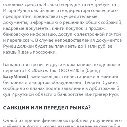
основных средств. В свою очередь «Бит+» требует от
Игоря Рунца как бывшего гендиректора совместного
предприятия, предоставить учредительные
документы, информацию о решениях общих собраний,
кадровые документы, книги покупок и продаж,
банковскую информацю, доступ к электронной почтой
и перепискам. В случае непредоставления документов
Рунец должен будет выплачивать до 1 млн руб. за
каждый день просрочки.
Банкротство грозит и другим компаниям, входящим в
периметр ГК «Фокс». Так, ООО «ИФТ» (бренд
EasyMin
e
d
)
, занимающаяся инвестициями в майнинг
биткоина и импортом оборудования, Георгия Сухина
сообщило о планах подать заявление в Арбитражный
суд Иркутской области о банкротстве «Битривер Рус».
САНКЦИИ ИЛИ ПЕРЕДЕЛ РЫНКА?
Одной из причин финансовых проблем у крупнейшего
майнера в России Forbes называл введение санкций в