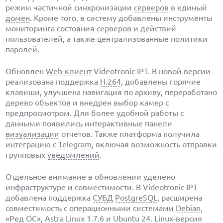
режим частичной синхронизации
серверов
в единый
домен
. Кроме того, в систему добавлены инструменты
мониторинга состояния серверов и действий
пользователей, а также централизованные политики
паролей.
Обновлен
Web-клиент
Videotronic IPT. В новой версии
реализована поддержка
H.264
, добавлены горячие
клавиши, улучшена навигация по архиву, переработано
дерево объектов и внедрен выбор камер с
предпросмотром. Для более удобной работы с
данными появились интерактивные панели
визуализации
отчетов. Также платформа получила
интеграцию с
Telegram
, включая возможность отправки
групповых
уведомлений
.
Отдельное внимание в обновлении уделено
инфраструктуре и совместимости. В Videotronic IPT
добавлена поддержка
СУБД
PostgreSQL
, расширена
совместимость с операционными системами
Debian
,
«Ред ОС», Astra Linux 1.7.6 и
Ubuntu
24.
Linux-версия