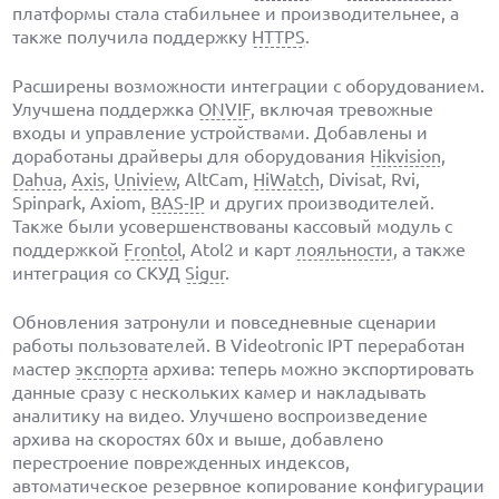
платформы стала стабильнее и производительнее, а
также получила поддержку
HTTPS
.
Расширены возможности интеграции с оборудованием.
Улучшена поддержка
ONVIF
, включая тревожные
входы и управление устройствами. Добавлены и
доработаны драйверы для оборудования
Hikvision
,
Dahua
,
Axis
,
Uniview
, AltCam,
HiWatch
, Divisat, Rvi,
Spinpark, Axiom,
BAS-IP
и других производителей.
Также были усовершенствованы кассовый модуль с
поддержкой
Frontol
, Atol2 и карт
лояльности
, а также
интеграция со СКУД
Sigur
.
Обновления затронули и повседневные сценарии
работы пользователей. В Videotronic IPT переработан
мастер
экспорта
архива: теперь можно экспортировать
данные сразу с нескольких камер и накладывать
аналитику на видео. Улучшено воспроизведение
архива на скоростях 60x и выше, добавлено
перестроение поврежденных индексов,
автоматическое резервное копирование конфигурации