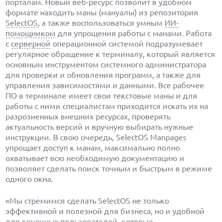
порталам. Новый веб-ресурс позволит в удобном
формате находить маны (мануалы) из репозитория
SelectOS
, а также воспользоваться умным
ИИ-
помощником
для упрощения работы с манами. Работа
с
серверной
операционной системой подразумевает
регулярное обращение к терминалу, который является
основным инструментом системного администратора
для проверки и обновления программ, а также для
управления зависимостями и данными. Все рабочее
ПО в терминале имеет свои текстовые маны и для
работы с ними специалистам приходится искать их на
разрозненных внешних ресурсах, проверять
актуальность версий и вручную выбирать нужные
инструкции. В свою очередь, SelectOS Manpages
упрощает доступ к манам, максимально полно
охватывает всю необходимую документацию и
позволяет сделать поиск точным и быстрым в режиме
одного окна.
«Мы стремимся сделать SelectOS не только
эффективной и полезной для бизнеса, но и удобной
для конечных пользователей, которые