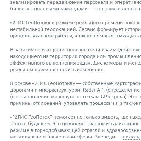
анализировать передвижение персонала и оперативно
бизнесу с полевыми командами — от промышленнос
«2ГИС ГеоПоток» в режиме реального времени показыва
нестабильной геолокацией. Сервис формирует истор
пределы участков работы, а также помогает находить
В зависимости от роли, пользователи взаимодейству
находящиеся на территории города или промышленно
эффективного выполнения задач. Диспетчеры и менед
реальном времени вносить изменения.
В основе «2ГИС ГеоПотока» — собственные картограф
дорогами и инфраструктурой, Radar API (определение
(восстановление маршрута по точкам
GPS-трека
). Это
причины отклонений, управлять процессами, а также
«“2ГИС ГеоПоток” помогает не только видеть, где нах
этого в будущем. Это позволяет экономить миллион
режиме в горнодобывающей отрасли и
здравоохране
металлургии и банковской сферы. Впереди —
пилоты