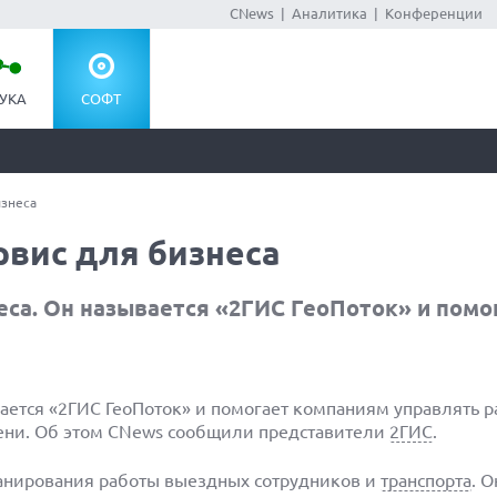
CNews
|
Аналитика
|
Конференции
УКА
СОФТ
изнеса
рвис для бизнеса
еса. Он называется «2ГИС ГеоПоток» и помо
ается «2ГИС ГеоПоток» и помогает компаниям управлять 
мени. Об этом CNews сообщили представители
2ГИС
.
ланирования работы выездных сотрудников и
транспорта
. 