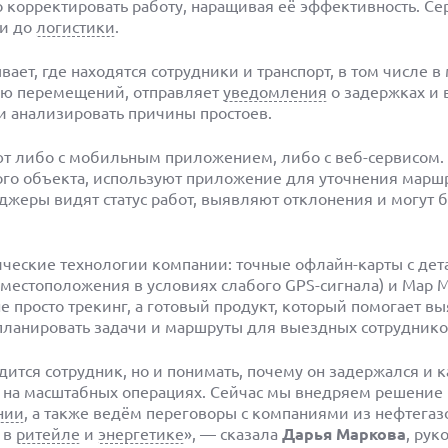
 корректировать работу, наращивая её эффективность. Се
ти до
логистики
.
ет, где находятся сотрудники и транспорт, в том числе в 
ию перемещений, отправляет
уведомления
о задержках и 
 и анализировать причины простоев.
ют либо с мобильным приложением, либо с веб-сервисом.
го объекта, используют приложение для уточнения марш
жеры видят статус работ, выявляют отклонения и могут б
ические технологии компании: точные офлайн-карты с де
 местоположения в условиях слабого GPS-сигнала) и Map M
 не просто трекинг, а готовый продукт, который помогает в
 планировать задачи и маршруты для выездных сотруднико
одится сотрудник, но и понимать, почему он задержался и 
ы на масштабных операциях. Сейчас мы внедряем решение
нии
, а также ведём переговоры с компаниями из нефтегазо
в
ритейле
и
энергетике
», — сказала
Дарья Маркова
, рук