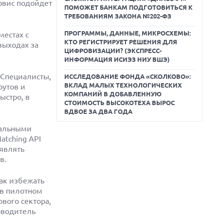
рвис подойдет
ПОМОЖЕТ БАНКАМ ПОДГОТОВИТЬСЯ К
ТРЕБОВАНИЯМ ЗАКОНА №202-ФЗ
ПРОГРАММЫ, ДАННЫЕ, МИКРОСХЕМЫ:
местах с
КТО РЕГИСТРИРУЕТ РЕШЕНИЯ ДЛЯ
выходах за
ЦИФРОВИЗАЦИИ? (ЭКСПРЕСС-
ИНФОРМАЦИЯ ИСИЭЗ НИУ ВШЭ)
 Специалисты,
ИССЛЕДОВАНИЕ ФОНДА «СКОЛКОВО»:
ВКЛАД МАЛЫХ ТЕХНОЛОГИЧЕСКИХ
рутов и
КОМПАНИЙ В ДОБАВЛЕННУЮ
ыстро, в
СТОИМОСТЬ ВЫСОКОТЕХА ВЫРОС
ВДВОЕ ЗА ДВА ГОДА
тальными
atching API
ыявлять
в.
как избежать
 в пилотном
вого сектора,
оводитель