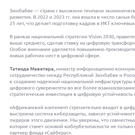
Зимбабве — страна с высокими темпами экономическо
развития. В 2022 и 2023 гг. она вошла в число сам
25 лет, что делает подготовку кадров в ИКТ ключев
В рамках национальной стратегии Vision 2030, правит
выше среднего, сделав ставку на цифровую трансфор
Особое внимание уделяется повышению производител
новых рабочих мест в цифровой сфере.
Татенда Маветера,
министр информационно-коммуник
сотрудничество между Республикой Зимбабве и Росс
к созданию надежной национальной инфраструктуры 
цифрового суверенитета во все более взаимосвязанно
стратегическая инвестиция в цифровую устойчивость 
«Африканский континент стремительно входит в цифро
выстроена система киберзащиты, зависит устойчивос
лидеров этого движения. Мы уверены, что совместн
которое станет основой кибербезопасности не только в
партнер фонда «Сайберус».