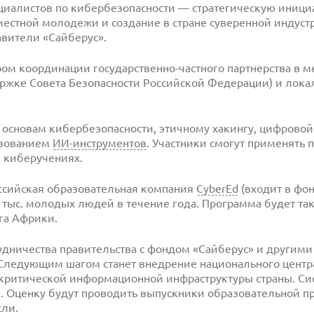
циалистов по кибербезопасности — стратегическую иници
естной молодежи и создание в стране суверенной индуст
вители «Сайберус».
ром координации государственно-частного партнерства в 
ржке Совета Безопасности Российской Федерации) и лок
е основам кибербезопасности, этичному хакингу, цифровой
ьзованием
ИИ-инструментов
. Участники смогут применять
и киберучениях.
ссийская образовательная компания
CyberEd
(входит в фон
 тыс. молодых людей в течение года. Программа будет та
га Африки.
удничества правительства с фондом «Сайберус» и другими
 Следующим шагом станет внедрение национального центр
 критической информационной инфраструктуры страны. Си
й. Оценку будут проводить выпускники образовательной 
ли.