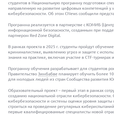
студентов в Национальную программу подготовки спе
направленную на развитие цифровых компетенций у м
кибербезопасности. Об этом CNews сообщили предста
Программа реализуется в партнерстве с КОМИБ (Цент
информационной безопасности, созданным при подде
партнером Red Zone Digital.
В рамках проекта в 2025 г. студенты пройдут обучени
криминалистике, выявлению угроз и защите с испол
знания на практике, включая участие в CTF-турнирах 
Программу обучения разрабатывает для студентов ро
Правительство
Зимбабве
планирует обучить более 10
для молодых людей из стран Сообщества развития Ю
Образовательный проект – первый этап в рамках сотр
созданию национальной отрасли кибербезопасности.
кибербезопасности и системы оценки уровня защиты
строиться на проведение регулярных кибериспытани
первые квалифицированные специалисты новой отрас