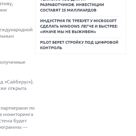
ативу,
РАЗРАБОТЧИКОВ. ИНВЕСТИЦИИ
рии
СОСТАВЯТ 25 МИЛЛИАРДОВ
ИНДУСТРИЯ ПК ТРЕБУЕТ У MICROSOFT
СДЕЛАТЬ WINDOWS ЛЕГЧЕ И БЫСТРЕЕ:
международной
«ИНАЧЕ МЫ НЕ ВЫЖИВЕМ»
альным
PILOT БЕРЕТ СТРОЙКУ ПОД ЦИФРОВОЙ
КОНТРОЛЬ
 полученные
д «Сайберус»).
кже открыта
 партнерами по
а мониторинга
стема будет
программы —