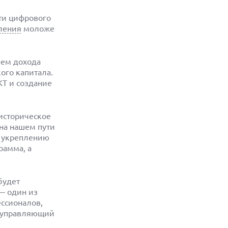
ти цифрового
ления
моложе
нем дохода
ого капитала.
Т и создание
историческое
на нашем пути
и укреплению
рамма, а
будет
— один из
ссионалов,
 управляющий