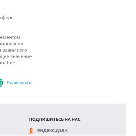
 сфере
лементом
рмированию
и взаимного
ющее значение
мбабве.
Распечатать
ПОДПИШИТЕСЬ НА НАС
ЯНДЕКС.ДЗЕН