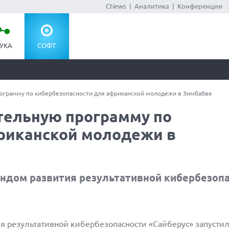
CNews
|
Аналитика
|
Конференции
УКА
СОФТ
рограмму по кибербезопасности для африканской молодежи в Зимбабве
ательную программу по
риканской молодежи в
ндом развития результативной кибербезоп
я результативной кибербезопасности «Сайберус» запусти