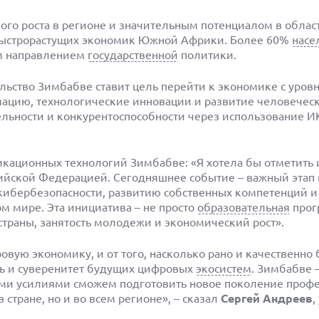
го роста в регионе и значительным потенциалом в облас
ых быстрорастущих экономик Южной Африки. Более 60%
насе
ым направлением
государственной
политики.
ельство Зимбабве ставит цель перейти к экономике с уров
мацию, технологические инновации и развитие человеческ
ьности и конкурентоспособности через использование ИК
ационных технологий Зимбабве: «Я хотела бы отметить 
ийской Федерацией. Сегодняшнее событие – важный этап 
кибербезопасности, развитию собственных компетенций 
м мире. Эта инициатива – не просто
образовательная
прог
страны, занятость молодежи и экономический рост».
вую экономику, и от того, насколько рано и качественно 
ть и суверенитет будущих цифровых
экосистем
. Зимбабве 
ыми усилиями сможем подготовить новое поколение профе
 стране, но и во всем регионе», – сказал
Сергей Андреев
,