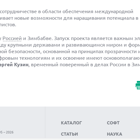
о сотрудничестве в области обеспечения международной
ивает новые возможности для наращивания потенциала в
листов.
у
Россией
и Зимбабве. Запуск проекта является важным э
ежду крупными державами и развивающимся миром и фо
й безопасности, основанной на принципах прозрачности 
цифровым технологиям и их освоение имеют основополага
ергей Кузин
, временный поверенный в делах России в Зи
КАТАЛОГ
СОФТ
5 – 2026
СТАТЬИ
НАУКА