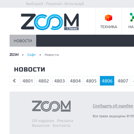
Выбирай : Покупай : Используй
ТЕХНИКА
НА
НОВОСТИ
Софт
Новости
НОВОСТИ
4801
4802
4803
4804
4805
4806
4807
Сообщить об ошибке
Все права защищены ©199
Об издании
Реклама
Вакансии
Контакты