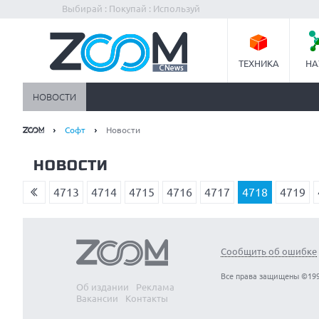
Выбирай : Покупай : Используй
ТЕХНИКА
НА
НОВОСТИ
Софт
Новости
НОВОСТИ
4713
4714
4715
4716
4717
4718
4719
Сообщить об ошибке
Все права защищены ©199
Об издании
Реклама
Вакансии
Контакты