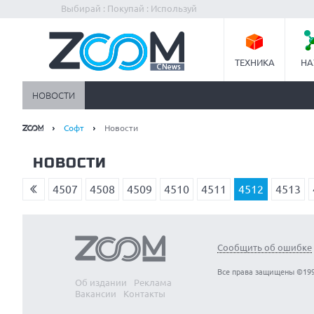
Выбирай : Покупай : Используй
ТЕХНИКА
НА
НОВОСТИ
Софт
Новости
НОВОСТИ
4507
4508
4509
4510
4511
4512
4513
Сообщить об ошибке
Все права защищены ©199
Об издании
Реклама
Вакансии
Контакты