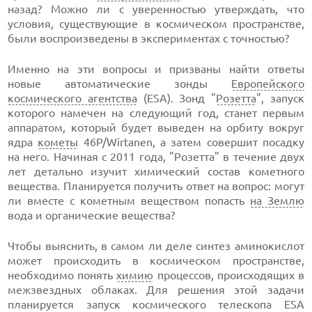
назад? Можно ли с уверенностью утверждать, что
условия, существующие в космическом пространстве,
были воспроизведены в экспериментах с точностью?
Именно на эти вопросы и призваны найти ответы
новые автоматические зонды
Европейского
космического агентства
(ESA). Зонд "
Розетта
", запуск
которого намечен на следующий год, станет первым
аппаратом, который будет выведен на орбиту вокруг
ядра
кометы
46P/Wirtanen, а затем совершит посадку
на него. Начиная с 2011 года, "Розетта" в течение двух
лет детально изучит химический состав кометного
вещества. Планируется получить ответ на вопрос: могут
ли вместе с кометным веществом попасть
на Землю
вода и органические вещества?
Чтобы выяснить, в самом ли деле синтез аминокислот
может происходить в космическом пространстве,
необходимо понять
химию
процессов, происходящих в
межзвездных облаках. Для решения этой задачи
планируется запуск космического телескопа ESA