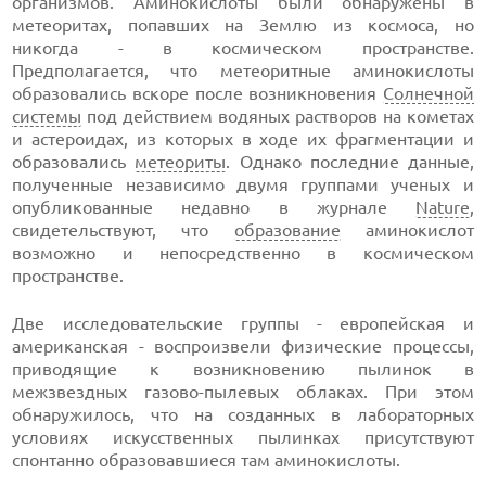
организмов. Аминокислоты были обнаружены в
метеоритах, попавших на Землю из космоса, но
никогда - в космическом пространстве.
Предполагается, что метеоритные аминокислоты
образовались вскоре после возникновения
Солнечной
системы
под действием водяных растворов на кометах
и астероидах, из которых в ходе их фрагментации и
образовались
метеориты
. Однако последние данные,
полученные независимо двумя группами ученых и
опубликованные недавно в журнале
Nature
,
свидетельствуют, что
образование
аминокислот
возможно и непосредственно в космическом
пространстве.
Две исследовательские группы - европейская и
американская - воспроизвели физические процессы,
приводящие к возникновению пылинок в
межзвездных газово-пылевых облаках. При этом
обнаружилось, что на созданных в лабораторных
условиях искусственных пылинках присутствуют
спонтанно образовавшиеся там аминокислоты.