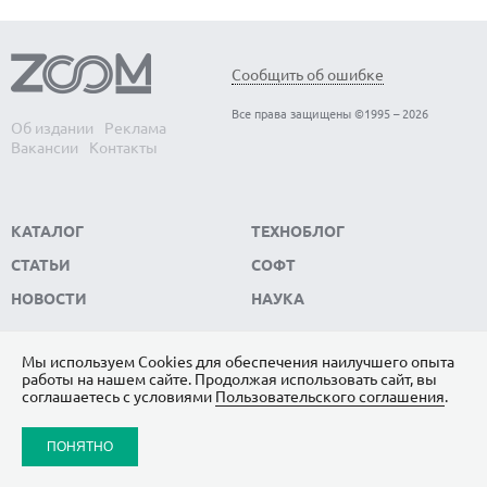
Сообщить об ошибке
Все права защищены ©1995 – 2026
Об издании
Реклама
Вакансии
Контакты
КАТАЛОГ
ТЕХНОБЛОГ
СТАТЬИ
СОФТ
НОВОСТИ
НАУКА
Мы используем Сookies для обеспечения наилучшего опыта
работы на нашем сайте. Продолжая использовать сайт, вы
ПОДПИШИТЕСЬ НА НАС
соглашаетесь с условиями
Пользовательского соглашения
.
ЯНДЕКС.ДЗЕН
ПОНЯТНО
ВКОНТАКТЕ