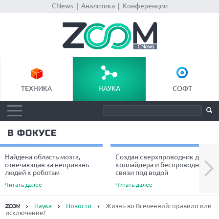
CNews
|
Аналитика
|
Конференции
ТЕХНИКА
НАУКА
СОФТ
В ФОКУСЕ
Найдена область мозга,
Создан сверхпроводник для
Next
отвечающая за неприязнь
коллайдера и беспроводной
людей к роботам
связи под водой
Читать далее
Читать далее
Наука
Новости
Жизнь во Вселенной: правило или
исключение?