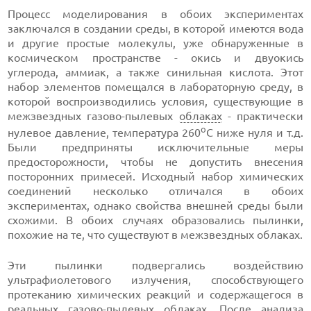
Процесс моделирования в обоих экспериментах
заключался в создании среды, в которой имеются вода
и другие простые молекулы, уже обнаруженные в
космическом пространстве - окись и двуокись
углерода, аммиак, а также синильная кислота. Этот
набор элементов помещался в лабораторную среду, в
которой воспроизводились условия, существующие в
межзвездных газово-пылевых
облаках
- практически
o
нулевое давление, температура 260
C ниже нуля и т.д.
Были предприняты исключительные меры
предосторожности, чтобы не допустить внесения
посторонних примесей. Исходный набор химических
соединений несколько отличался в обоих
экспериментах, однако свойства внешней среды были
схожими. В обоих случаях образовались пылинки,
похожие на те, что существуют в межзвездных облаках.
Эти пылинки подвергались воздействию
ультрафиолетового излучения, способствующего
протеканию химических реакций и содержащегося в
реальных газово-пылевых облаках. После анализа